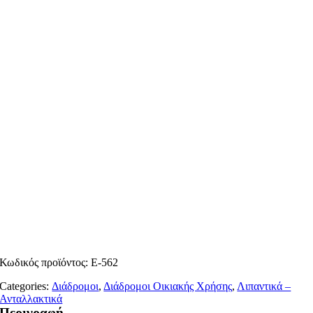
Κωδικός προϊόντος:
Ε-562
Categories:
Διάδρομοι
,
Διάδρομοι Οικιακής Χρήσης
,
Λιπαντικά –
Ανταλλακτικά
Περιγραφή