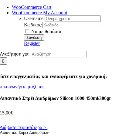
WooCommerce Cart
WooCommerce My Account
Username:
Κωδικός:
Να με θυμάσαι
Register
Αναζήτηση για:
ίστε επαγγελματίας και ενδιαφέρεστε για χονδρική;
πικοινωνήστε μαζί μας
Λιπαντικό Σπρέι Διαδρόμων Silicon 1000 450ml/300gr
15,00
€
Διάβασε περισσότερα >
Λιπαντικό Σπρέι Διαδρόμων