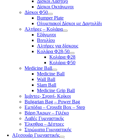
Δίσκοι Λάστιχο
Δίσκοι Οκτάγωνοι
Δίσκοι Φ50
Bumper Plate
Ολυμπιακοί Δίσκοι με Δαχτυλίδι
Αλτήρες – Κολάρα
Εξάγωνοι
Βινυλίου
Αλτήρες για δίσκους
Κολάρα Φ28-50
Κολάρα Φ28
Κολάρα Φ50
Medicine Ball
Medicine Ball
Wall Ball
Slam Ball
Medicine Grip Ball
Ιμάντες- Σχοινί- Κρίκοι
Bulgarian Bag – Power Bag
Εμπόδια – Crossfit Box – Step
Βάρη Άκρων – Γιλέκο
Λαβές Γυμναστικής
Έλκηθρα – Δέστρες
Στρώματα Γυμναστικής
Αξεσουάρ Γυμναστικής