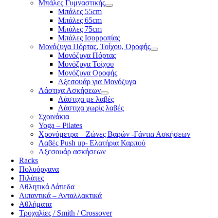
Μπάλες Γυμναστικής
Μπάλες 55cm
Μπάλες 65cm
Μπάλες 75cm
Μπάλες Ισορροπίας
Μονόζυγα Πόρτας, Τοίχου, Οροφής
Μονόζυγα Πόρτας
Μονόζυγα Τοίχου
Μονόζυγα Οροφής
Αξεσουάρ για Μονόζυγα
Λάστιχα Ασκήσεων
Λάστιχα με λαβές
Λάστιχα χωρίς λαβές
Σχοινάκια
Yoga – Pilates
Χρονόμετρα – Ζώνες Βαρών -Γάντια Ασκήσεων
Λαβές Push up- Ελατήρια Καρπού
Αξεσουάρ ασκήσεων
Racks
Πολυόργανα
Πιλάτες
Αθλητικά Δάπεδα
Λιπαντικά – Ανταλλακτικά
Αθλήματα
Τροχαλίες / Smith / Crossover