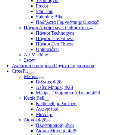
Technogym
Precor
Star Trac
Spinning Bike
Ποδήλατα Γυμναστικής Οικιακά
Πάγκοι Ασκήσεων – Ορθοστάτες
Πάγκοι Technogym
Πάγκοι Life Fitness
Πάγκοι Evo Fitness
Ορθοστάτες
Air Machine
Σταντ
Ανακατασκευασμένα Οργανα Γυμναστικής
CrossFit
Μπάρες
Βιδωτές Φ28
Λείες Μπάρες Φ28
Μπάρες Ολυμπιακού Τύπου Φ50
Kettle Bell
Kettlebell με λάστιχο
Αγωνιστικό
Μαντέμι
Δίσκοι Φ28
Πλαστικοποιημένοι
Δίσκοι Μαντέμι Φ28