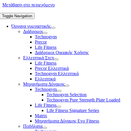
Μετάβαση στο περιεχόμενο
Toggle Navigation
Όργανα γυμναστικής
Διάδρομοι
Technogym
Precor
Life Fitness
Διάδρομοι Οικιακής Χρήσης
Ελλειπτικά Στεπ
Life Fitness
Precor Ελλειπτικά
Technogym Ελλειπτικά
Ελλειπτικά
Μηχανήματα Δύναμης
Technogym
Technogym Selection
Technogym Pure Strength Plate Loaded
Life Fitness
Life Fitness Signature Series
Matrix
Μηχανήματα Δύναμης Evo Fitness
Ποδήλατα