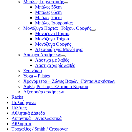
Μπάλες Γυμναστικής
Μπάλες 55cm
Μπάλες 65cm
Μπάλες 75cm
Μπάλες Ισορροπίας
Μονόζυγα Πόρτας, Τοίχου, Οροφής
Μονόζυγα Πόρτας
Μονόζυγα Τοίχου
Μονόζυγα Οροφής
Αξεσουάρ για Μονόζυγα
Λάστιχα Ασκήσεων
Λάστιχα με λαβές
Λάστιχα χωρίς λαβές
Σχοινάκια
Yoga – Pilates
Χρονόμετρα – Ζώνες Βαρών -Γάντια Ασκήσεων
Λαβές Push up- Ελατήρια Καρπού
Αξεσουάρ ασκήσεων
Racks
Πολυόργανα
Πιλάτες
Αθλητικά Δάπεδα
Λιπαντικά – Ανταλλακτικά
Αθλήματα
Τροχαλίες / Smith / Crossover