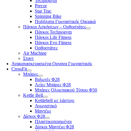
Technogym
Precor
Star Trac
Spinning Bike
Ποδήλατα Γυμναστικής Οικιακά
Πάγκοι Ασκήσεων – Ορθοστάτες
Πάγκοι Technogym
Πάγκοι Life Fitness
Πάγκοι Evo Fitness
Ορθοστάτες
Air Machine
Σταντ
Ανακατασκευασμένα Οργανα Γυμναστικής
CrossFit
Μπάρες
Βιδωτές Φ28
Λείες Μπάρες Φ28
Μπάρες Ολυμπιακού Τύπου Φ50
Kettle Bell
Kettlebell με λάστιχο
Αγωνιστικό
Μαντέμι
Δίσκοι Φ28
Πλαστικοποιημένοι
Δίσκοι Μαντέμι Φ28