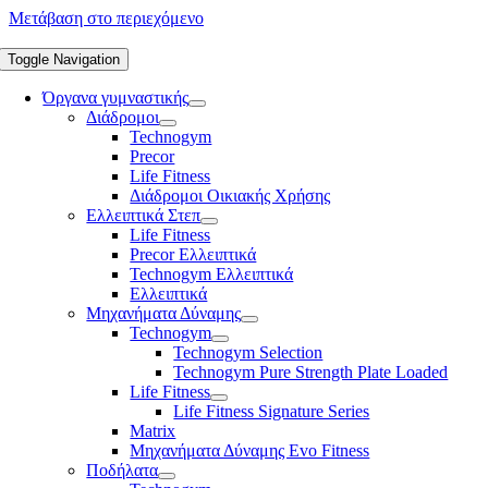
Μετάβαση στο περιεχόμενο
Toggle Navigation
Όργανα γυμναστικής
Διάδρομοι
Technogym
Precor
Life Fitness
Διάδρομοι Οικιακής Χρήσης
Ελλειπτικά Στεπ
Life Fitness
Precor Ελλειπτικά
Technogym Ελλειπτικά
Ελλειπτικά
Μηχανήματα Δύναμης
Technogym
Technogym Selection
Technogym Pure Strength Plate Loaded
Life Fitness
Life Fitness Signature Series
Matrix
Μηχανήματα Δύναμης Evo Fitness
Ποδήλατα