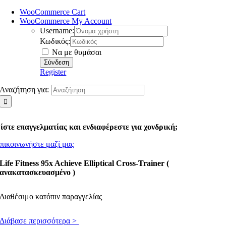
WooCommerce Cart
WooCommerce My Account
Username:
Κωδικός:
Να με θυμάσαι
Register
Αναζήτηση για:
ίστε επαγγελματίας και ενδιαφέρεστε για χονδρική;
πικοινωνήστε μαζί μας
Life Fitness 95x Achieve Elliptical Cross-Trainer (
ανακατασκευασμένο )
Διαθέσιμο κατόπιν παραγγελίας
Διάβασε περισσότερα >