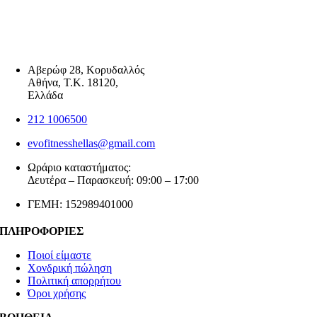
Αβερώφ 28, Κορυδαλλός
Αθήνα, Τ.Κ. 18120,
Ελλάδα
212 1006500
evofitnesshellas@gmail.com
Ωράριο καταστήματος:
Δευτέρα – Παρασκευή: 09:00 – 17:00
ΓΕΜΗ: 152989401000
ΠΛΗΡΟΦΟΡΙΕΣ
Ποιοί είμαστε
Χονδρική πώληση
Πολιτική απορρήτου
Όροι χρήσης