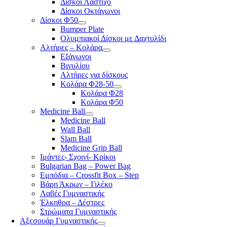
Δίσκοι Λάστιχο
Δίσκοι Οκτάγωνοι
Δίσκοι Φ50
Bumper Plate
Ολυμπιακοί Δίσκοι με Δαχτυλίδι
Αλτήρες – Κολάρα
Εξάγωνοι
Βινυλίου
Αλτήρες για δίσκους
Κολάρα Φ28-50
Κολάρα Φ28
Κολάρα Φ50
Medicine Ball
Medicine Ball
Wall Ball
Slam Ball
Medicine Grip Ball
Ιμάντες- Σχοινί- Κρίκοι
Bulgarian Bag – Power Bag
Εμπόδια – Crossfit Box – Step
Βάρη Άκρων – Γιλέκο
Λαβές Γυμναστικής
Έλκηθρα – Δέστρες
Στρώματα Γυμναστικής
Αξεσουάρ Γυμναστικής