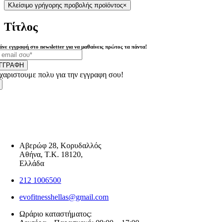
Κλείσιμο γρήγορης προβολής προϊόντος
×
Τίτλος
άνε εγγραφή στο newsletter για να μαθαίνεις πρώτος τα πάντα!
ΓΓΡΑΦΗ
χαριστουμε πολυ για την εγγραφη σου!
Αβερώφ 28, Κορυδαλλός
Αθήνα, Τ.Κ. 18120,
Ελλάδα
212 1006500
evofitnesshellas@gmail.com
Ωράριο καταστήματος: