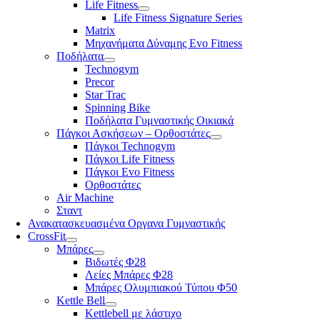
Life Fitness
Life Fitness Signature Series
Matrix
Μηχανήματα Δύναμης Evo Fitness
Ποδήλατα
Technogym
Precor
Star Trac
Spinning Bike
Ποδήλατα Γυμναστικής Οικιακά
Πάγκοι Ασκήσεων – Ορθοστάτες
Πάγκοι Technogym
Πάγκοι Life Fitness
Πάγκοι Evo Fitness
Ορθοστάτες
Air Machine
Σταντ
Ανακατασκευασμένα Οργανα Γυμναστικής
CrossFit
Μπάρες
Βιδωτές Φ28
Λείες Μπάρες Φ28
Μπάρες Ολυμπιακού Τύπου Φ50
Kettle Bell
Kettlebell με λάστιχο