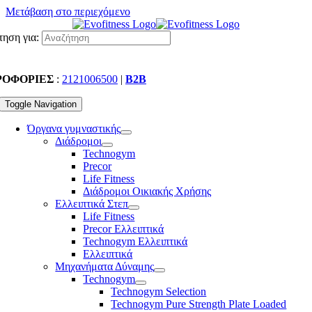
Μετάβαση στο περιεχόμενο
ηση για:
ΡΟΦΟΡΙΕΣ
:
2121006500
|
B2B
Toggle Navigation
Όργανα γυμναστικής
Διάδρομοι
Technogym
Precor
Life Fitness
Διάδρομοι Οικιακής Χρήσης
Ελλειπτικά Στεπ
Life Fitness
Precor Ελλειπτικά
Technogym Ελλειπτικά
Ελλειπτικά
Μηχανήματα Δύναμης
Technogym
Technogym Selection
Technogym Pure Strength Plate Loaded