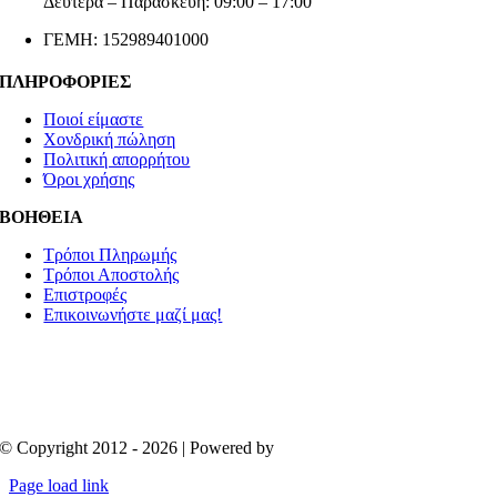
Δευτέρα – Παρασκευή: 09:00 – 17:00
ΓΕΜΗ: 152989401000
ΠΛΗΡΟΦΟΡΙΕΣ
Ποιοί είμαστε
Χονδρική πώληση
Πολιτική απορρήτου
Όροι χρήσης
ΒΟΗΘΕΙΑ
Τρόποι Πληρωμής
Τρόποι Αποστολής
Επιστροφές
Επικοινωνήστε μαζί μας!
© Copyright 2012 - 2026 | Powered by
Aboutnet
Page load link