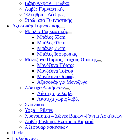
Βάρη Άκρων – Γιλέκο
Λαβές Γυμναστικής
Έλκηθρα – Δέστρες
Στρώματα Γυμναστικής
Αξεσουάρ Γυμναστικής
Μπάλες Γυμναστικής
Μπάλες 55cm
Μπάλες 65cm
Μπάλες 75cm
Μπάλες Ισορροπίας
Μονόζυγα Πόρτας, Τοίχου, Οροφής
Μονόζυγα Πόρτας
Μονόζυγα Τοίχου
Μονόζυγα Οροφής
Αξεσουάρ για Μονόζυγα
Λάστιχα Ασκήσεων
Λάστιχα με λαβές
Λάστιχα χωρίς λαβές
Σχοινάκια
Yoga – Pilates
Χρονόμετρα – Ζώνες Βαρών -Γάντια Ασκήσεων
Λαβές Push up- Ελατήρια Καρπού
Αξεσουάρ ασκήσεων
Racks
Πολυόργανα