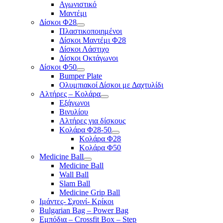
Αγωνιστικό
Μαντέμι
Δίσκοι Φ28
Πλαστικοποιημένοι
Δίσκοι Μαντέμι Φ28
Δίσκοι Λάστιχο
Δίσκοι Οκτάγωνοι
Δίσκοι Φ50
Bumper Plate
Ολυμπιακοί Δίσκοι με Δαχτυλίδι
Αλτήρες – Κολάρα
Εξάγωνοι
Βινυλίου
Αλτήρες για δίσκους
Κολάρα Φ28-50
Κολάρα Φ28
Κολάρα Φ50
Medicine Ball
Medicine Ball
Wall Ball
Slam Ball
Medicine Grip Ball
Ιμάντες- Σχοινί- Κρίκοι
Bulgarian Bag – Power Bag
Εμπόδια – Crossfit Box – Step