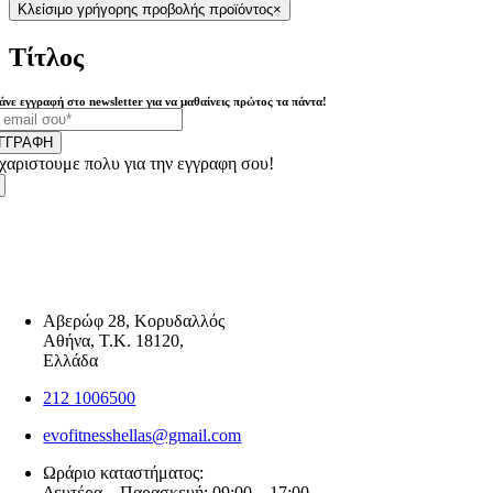
Κλείσιμο γρήγορης προβολής προϊόντος
×
Τίτλος
άνε εγγραφή στο newsletter για να μαθαίνεις πρώτος τα πάντα!
ΓΓΡΑΦΗ
χαριστουμε πολυ για την εγγραφη σου!
Αβερώφ 28, Κορυδαλλός
Αθήνα, Τ.Κ. 18120,
Ελλάδα
212 1006500
evofitnesshellas@gmail.com
Ωράριο καταστήματος:
Δευτέρα – Παρασκευή: 09:00 – 17:00