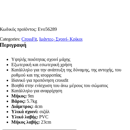
Κωδικός προϊόντος:
Evo56289
Categories:
CrossFit
,
Ιμάντες- Σχοινί- Κρίκοι
Περιγραφή
Υψηλής ποιότητας σχοινί μάχης
Εξωτερική και εσωτερική χρήση
Κατάλληλο για την ανάπτυξη της δύναμης, της αντοχής, του
ρυθμού και της ισορροπίας
Ιδανικό για προπόνηση crossfit
Βοηθά στην ενίσχυση του άνω μέρους του σώματος
Κατάλληλο για αναρρίχηση
Μήκος:
9m
Βάρος:
5.7kg
Διάμετρος:
4cm
Υλικά σχοινί:
σιζάλ
Υλικό λαβής:
PVC
Μήκος λαβής:
23cm