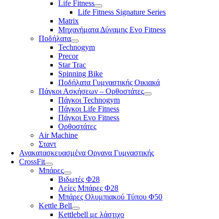
Life Fitness
Life Fitness Signature Series
Matrix
Μηχανήματα Δύναμης Evo Fitness
Ποδήλατα
Technogym
Precor
Star Trac
Spinning Bike
Ποδήλατα Γυμναστικής Οικιακά
Πάγκοι Ασκήσεων – Ορθοστάτες
Πάγκοι Technogym
Πάγκοι Life Fitness
Πάγκοι Evo Fitness
Ορθοστάτες
Air Machine
Σταντ
Ανακατασκευασμένα Οργανα Γυμναστικής
CrossFit
Μπάρες
Βιδωτές Φ28
Λείες Μπάρες Φ28
Μπάρες Ολυμπιακού Τύπου Φ50
Kettle Bell
Kettlebell με λάστιχο