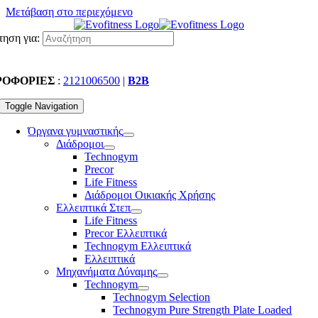
Μετάβαση στο περιεχόμενο
ηση για:
ΡΟΦΟΡΙΕΣ
:
2121006500
|
B2B
Toggle Navigation
Όργανα γυμναστικής
Διάδρομοι
Technogym
Precor
Life Fitness
Διάδρομοι Οικιακής Χρήσης
Ελλειπτικά Στεπ
Life Fitness
Precor Ελλειπτικά
Technogym Ελλειπτικά
Ελλειπτικά
Μηχανήματα Δύναμης
Technogym
Technogym Selection
Technogym Pure Strength Plate Loaded