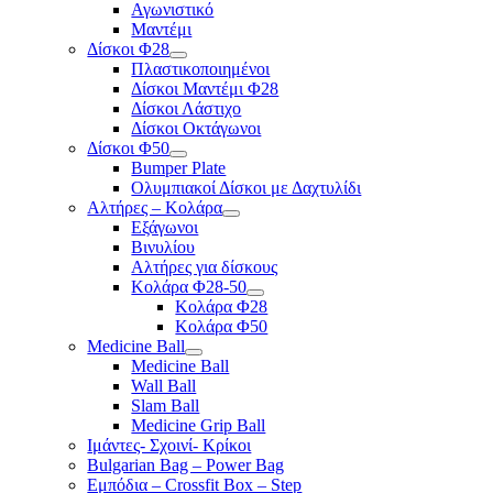
Αγωνιστικό
Μαντέμι
Δίσκοι Φ28
Πλαστικοποιημένοι
Δίσκοι Μαντέμι Φ28
Δίσκοι Λάστιχο
Δίσκοι Οκτάγωνοι
Δίσκοι Φ50
Bumper Plate
Ολυμπιακοί Δίσκοι με Δαχτυλίδι
Αλτήρες – Κολάρα
Εξάγωνοι
Βινυλίου
Αλτήρες για δίσκους
Κολάρα Φ28-50
Κολάρα Φ28
Κολάρα Φ50
Medicine Ball
Medicine Ball
Wall Ball
Slam Ball
Medicine Grip Ball
Ιμάντες- Σχοινί- Κρίκοι
Bulgarian Bag – Power Bag
Εμπόδια – Crossfit Box – Step