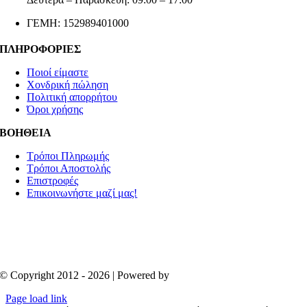
ΓΕΜΗ: 152989401000
ΠΛΗΡΟΦΟΡΙΕΣ
Ποιοί είμαστε
Χονδρική πώληση
Πολιτική απορρήτου
Όροι χρήσης
ΒΟΗΘΕΙΑ
Τρόποι Πληρωμής
Τρόποι Αποστολής
Επιστροφές
Επικοινωνήστε μαζί μας!
© Copyright 2012 - 2026 | Powered by
Aboutnet
Page load link