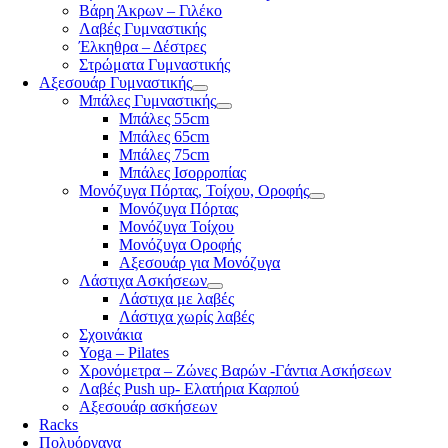
Βάρη Άκρων – Γιλέκο
Λαβές Γυμναστικής
Έλκηθρα – Δέστρες
Στρώματα Γυμναστικής
Αξεσουάρ Γυμναστικής
Μπάλες Γυμναστικής
Μπάλες 55cm
Μπάλες 65cm
Μπάλες 75cm
Μπάλες Ισορροπίας
Μονόζυγα Πόρτας, Τοίχου, Οροφής
Μονόζυγα Πόρτας
Μονόζυγα Τοίχου
Μονόζυγα Οροφής
Αξεσουάρ για Μονόζυγα
Λάστιχα Ασκήσεων
Λάστιχα με λαβές
Λάστιχα χωρίς λαβές
Σχοινάκια
Yoga – Pilates
Χρονόμετρα – Ζώνες Βαρών -Γάντια Ασκήσεων
Λαβές Push up- Ελατήρια Καρπού
Αξεσουάρ ασκήσεων
Racks
Πολυόργανα