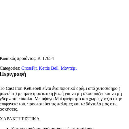
Κωδικός προϊόντος:
K-17654
Categories:
CrossFit
,
Kettle Bell
,
Μαντέμι
Περιγραφή
Το Cast Iron Kettlebell είναι ένα ποιοτικό δράμι από χυτοσίδηρο (
μαντέμι ) με ηλεκτροστατική βαφή για να μη σκουριάζει και να μη
γδέρνεται εύκολα. Με άψογο Mat φινίρισμα και χωρίς γρέζια στην
επιφάνεια του, προστατεύει τις παλάμες και τα δάχτυλα μας στις
ασκήσεις.
ΧΑΡΑΚΤΗΡΙΣΤΙΚΑ
Κατασκευάζεται από ομοιογενές χυτοσίδηρο.