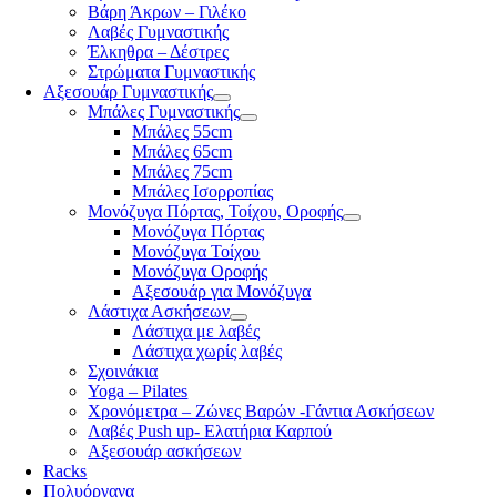
Βάρη Άκρων – Γιλέκο
Λαβές Γυμναστικής
Έλκηθρα – Δέστρες
Στρώματα Γυμναστικής
Αξεσουάρ Γυμναστικής
Μπάλες Γυμναστικής
Μπάλες 55cm
Μπάλες 65cm
Μπάλες 75cm
Μπάλες Ισορροπίας
Μονόζυγα Πόρτας, Τοίχου, Οροφής
Μονόζυγα Πόρτας
Μονόζυγα Τοίχου
Μονόζυγα Οροφής
Αξεσουάρ για Μονόζυγα
Λάστιχα Ασκήσεων
Λάστιχα με λαβές
Λάστιχα χωρίς λαβές
Σχοινάκια
Yoga – Pilates
Χρονόμετρα – Ζώνες Βαρών -Γάντια Ασκήσεων
Λαβές Push up- Ελατήρια Καρπού
Αξεσουάρ ασκήσεων
Racks
Πολυόργανα