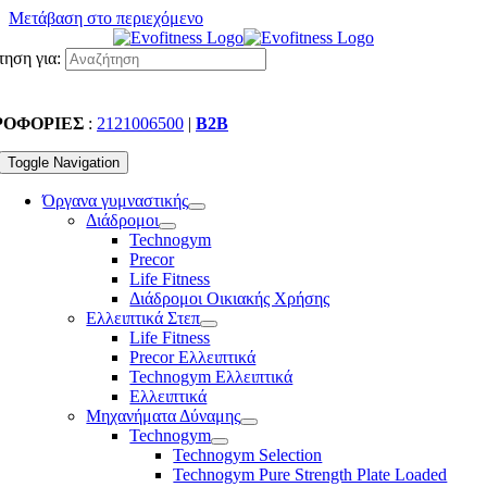
Μετάβαση στο περιεχόμενο
ηση για:
ΡΟΦΟΡΙΕΣ
:
2121006500
|
B2B
Toggle Navigation
Όργανα γυμναστικής
Διάδρομοι
Technogym
Precor
Life Fitness
Διάδρομοι Οικιακής Χρήσης
Ελλειπτικά Στεπ
Life Fitness
Precor Ελλειπτικά
Technogym Ελλειπτικά
Ελλειπτικά
Μηχανήματα Δύναμης
Technogym
Technogym Selection
Technogym Pure Strength Plate Loaded