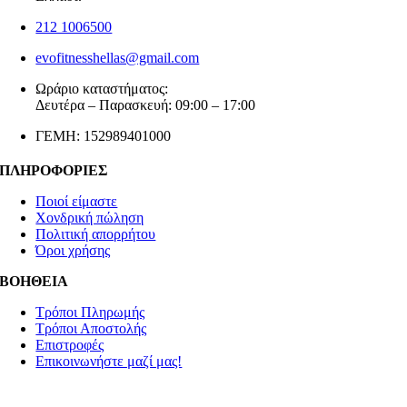
212 1006500
evofitnesshellas@gmail.com
Ωράριο καταστήματος:
Δευτέρα – Παρασκευή: 09:00 – 17:00
ΓΕΜΗ: 152989401000
ΠΛΗΡΟΦΟΡΙΕΣ
Ποιοί είμαστε
Χονδρική πώληση
Πολιτική απορρήτου
Όροι χρήσης
ΒΟΗΘΕΙΑ
Τρόποι Πληρωμής
Τρόποι Αποστολής
Επιστροφές
Επικοινωνήστε μαζί μας!