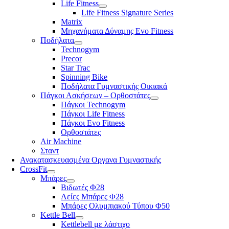
Life Fitness
Life Fitness Signature Series
Matrix
Μηχανήματα Δύναμης Evo Fitness
Ποδήλατα
Technogym
Precor
Star Trac
Spinning Bike
Ποδήλατα Γυμναστικής Οικιακά
Πάγκοι Ασκήσεων – Ορθοστάτες
Πάγκοι Technogym
Πάγκοι Life Fitness
Πάγκοι Evo Fitness
Ορθοστάτες
Air Machine
Σταντ
Ανακατασκευασμένα Οργανα Γυμναστικής
CrossFit
Μπάρες
Βιδωτές Φ28
Λείες Μπάρες Φ28
Μπάρες Ολυμπιακού Τύπου Φ50
Kettle Bell
Kettlebell με λάστιχο