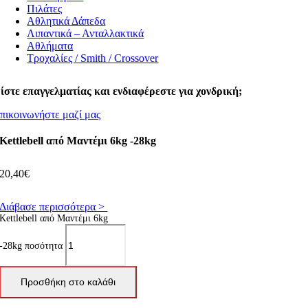
Πιλάτες
Αθλητικά Δάπεδα
Λιπαντικά – Ανταλλακτικά
Αθλήματα
Τροχαλίες / Smith / Crossover
ίστε επαγγελματίας και ενδιαφέρεστε για χονδρική;
πικοινωνήστε μαζί μας
Kettlebell από Μαντέμι 6kg -28kg
20,40
€
Διάβασε περισσότερα >
Kettlebell από Μαντέμι 6kg
-28kg ποσότητα
Προσθήκη στο καλάθι