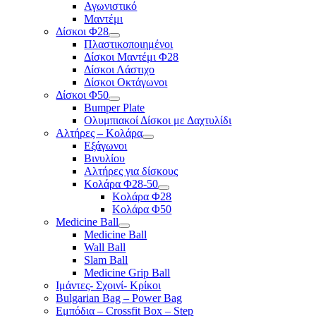
Αγωνιστικό
Μαντέμι
Δίσκοι Φ28
Πλαστικοποιημένοι
Δίσκοι Μαντέμι Φ28
Δίσκοι Λάστιχο
Δίσκοι Οκτάγωνοι
Δίσκοι Φ50
Bumper Plate
Ολυμπιακοί Δίσκοι με Δαχτυλίδι
Αλτήρες – Κολάρα
Εξάγωνοι
Βινυλίου
Αλτήρες για δίσκους
Κολάρα Φ28-50
Κολάρα Φ28
Κολάρα Φ50
Medicine Ball
Medicine Ball
Wall Ball
Slam Ball
Medicine Grip Ball
Ιμάντες- Σχοινί- Κρίκοι
Bulgarian Bag – Power Bag
Εμπόδια – Crossfit Box – Step