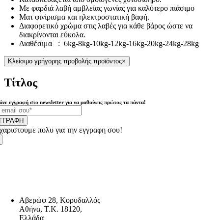
Με φαρδιά λαβή αμβλείας γωνίας για καλύτερο πιάσιμο
Ματ φινίρισμα και ηλεκτροστατική βαφή.
Διαφορετικό χρώμα στις λαβές για κάθε βάρος ώστε να
διακρίνονται εύκολα.
Διαθέσιμα : 6kg-8kg-10kg-12kg-16kg-20kg-24kg-28kg
Κλείσιμο γρήγορης προβολής προϊόντος
×
Τίτλος
άνε εγγραφή στο newsletter για να μαθαίνεις πρώτος τα πάντα!
ΓΓΡΑΦΗ
χαριστουμε πολυ για την εγγραφη σου!
Αβερώφ 28, Κορυδαλλός
Αθήνα, Τ.Κ. 18120,
Ελλάδα