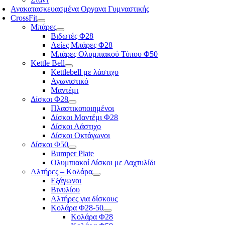
Ανακατασκευασμένα Οργανα Γυμναστικής
CrossFit
Μπάρες
Βιδωτές Φ28
Λείες Μπάρες Φ28
Μπάρες Ολυμπιακού Τύπου Φ50
Kettle Bell
Kettlebell με λάστιχο
Αγωνιστικό
Μαντέμι
Δίσκοι Φ28
Πλαστικοποιημένοι
Δίσκοι Μαντέμι Φ28
Δίσκοι Λάστιχο
Δίσκοι Οκτάγωνοι
Δίσκοι Φ50
Bumper Plate
Ολυμπιακοί Δίσκοι με Δαχτυλίδι
Αλτήρες – Κολάρα
Εξάγωνοι
Βινυλίου
Αλτήρες για δίσκους
Κολάρα Φ28-50
Κολάρα Φ28