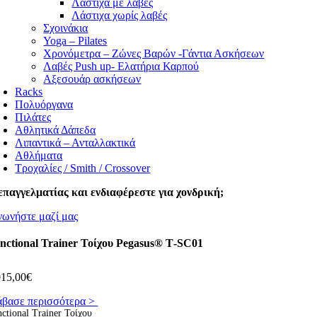
Λάστιχα με λαβές
Λάστιχα χωρίς λαβές
Σχοινάκια
Yoga – Pilates
Χρονόμετρα – Ζώνες Βαρών -Γάντια Ασκήσεων
Λαβές Push up- Ελατήρια Καρπού
Αξεσουάρ ασκήσεων
Racks
Πολυόργανα
Πιλάτες
Αθλητικά Δάπεδα
Λιπαντικά – Ανταλλακτικά
Αθλήματα
Τροχαλίες / Smith / Crossover
επαγγελματίας και ενδιαφέρεστε για χονδρική;
νωνήστε μαζί μας
nctional Trainer Τοίχου Pegasus® T‑SC01
015,00
€
άβασε περισσότερα >
ctional Trainer Τοίχου