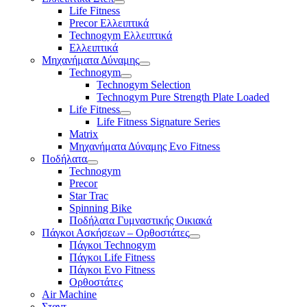
Life Fitness
Precor Ελλειπτικά
Technogym Ελλειπτικά
Ελλειπτικά
Μηχανήματα Δύναμης
Technogym
Technogym Selection
Technogym Pure Strength Plate Loaded
Life Fitness
Life Fitness Signature Series
Matrix
Μηχανήματα Δύναμης Evo Fitness
Ποδήλατα
Technogym
Precor
Star Trac
Spinning Bike
Ποδήλατα Γυμναστικής Οικιακά
Πάγκοι Ασκήσεων – Ορθοστάτες
Πάγκοι Technogym
Πάγκοι Life Fitness
Πάγκοι Evo Fitness
Ορθοστάτες
Air Machine
Σταντ