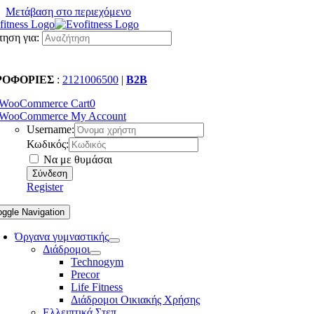
Μετάβαση στο περιεχόμενο
ηση για:
ΡΟΦΟΡΙΕΣ
:
2121006500
|
B2B
WooCommerce Cart
0
WooCommerce My Account
Username:
Κωδικός:
Να με θυμάσαι
Register
oggle Navigation
Όργανα γυμναστικής
Διάδρομοι
Technogym
Precor
Life Fitness
Διάδρομοι Οικιακής Χρήσης
Ελλειπτικά Στεπ