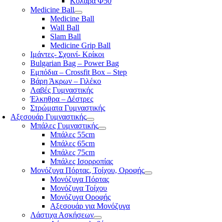
Κολάρα Φ50
Medicine Ball
Medicine Ball
Wall Ball
Slam Ball
Medicine Grip Ball
Ιμάντες- Σχοινί- Κρίκοι
Bulgarian Bag – Power Bag
Εμπόδια – Crossfit Box – Step
Βάρη Άκρων – Γιλέκο
Λαβές Γυμναστικής
Έλκηθρα – Δέστρες
Στρώματα Γυμναστικής
Αξεσουάρ Γυμναστικής
Μπάλες Γυμναστικής
Μπάλες 55cm
Μπάλες 65cm
Μπάλες 75cm
Μπάλες Ισορροπίας
Μονόζυγα Πόρτας, Τοίχου, Οροφής
Μονόζυγα Πόρτας
Μονόζυγα Τοίχου
Μονόζυγα Οροφής
Αξεσουάρ για Μονόζυγα
Λάστιχα Ασκήσεων