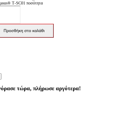
gasus® T‑SC01 ποσότητα
Προσθήκη στο καλάθι
γόρασε τώρα, πλήρωσε αργότερα!