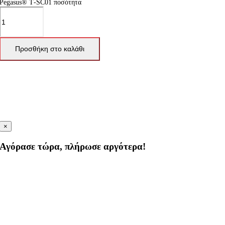
Pegasus® T‑SC01 ποσότητα
Προσθήκη στο καλάθι
×
Αγόρασε τώρα, πλήρωσε αργότερα!