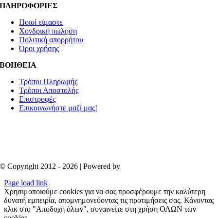
ΠΛΗΡΟΦΟΡΙΕΣ
Ποιοί είμαστε
Χονδρική πώληση
Πολιτική απορρήτου
Όροι χρήσης
ΒΟΗΘΕΙΑ
Τρόποι Πληρωμής
Τρόποι Αποστολής
Επιστροφές
Επικοινωνήστε μαζί μας!
© Copyright 2012 - 2026 | Powered by
Aboutnet
Page load link
Χρησιμοποιούμε cookies για να σας προσφέρουμε την καλύτερη
δυνατή εμπειρία, απομνημονεύοντας τις προτιμήσεις σας. Κάνοντας
κλικ στο "Αποδοχή όλων", συναινείτε στη χρήση ΟΛΩΝ των
cookies.