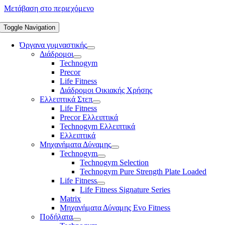
Μετάβαση στο περιεχόμενο
Toggle Navigation
Όργανα γυμναστικής
Διάδρομοι
Technogym
Precor
Life Fitness
Διάδρομοι Οικιακής Χρήσης
Ελλειπτικά Στεπ
Life Fitness
Precor Ελλειπτικά
Technogym Ελλειπτικά
Ελλειπτικά
Μηχανήματα Δύναμης
Technogym
Technogym Selection
Technogym Pure Strength Plate Loaded
Life Fitness
Life Fitness Signature Series
Matrix
Μηχανήματα Δύναμης Evo Fitness
Ποδήλατα