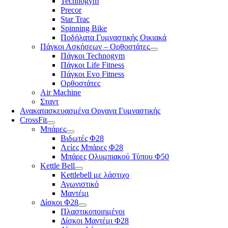
Technogym
Precor
Star Trac
Spinning Bike
Ποδήλατα Γυμναστικής Οικιακά
Πάγκοι Ασκήσεων – Ορθοστάτες
Πάγκοι Technogym
Πάγκοι Life Fitness
Πάγκοι Evo Fitness
Ορθοστάτες
Air Machine
Σταντ
Ανακατασκευασμένα Οργανα Γυμναστικής
CrossFit
Μπάρες
Βιδωτές Φ28
Λείες Μπάρες Φ28
Μπάρες Ολυμπιακού Τύπου Φ50
Kettle Bell
Kettlebell με λάστιχο
Αγωνιστικό
Μαντέμι
Δίσκοι Φ28
Πλαστικοποιημένοι
Δίσκοι Μαντέμι Φ28