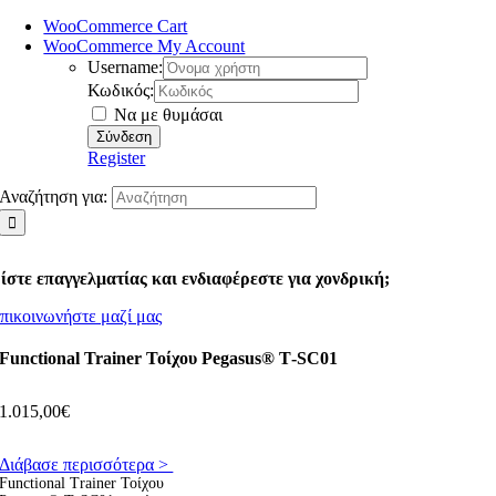
WooCommerce Cart
WooCommerce My Account
Username:
Κωδικός:
Να με θυμάσαι
Register
Αναζήτηση για:
ίστε επαγγελματίας και ενδιαφέρεστε για χονδρική;
πικοινωνήστε μαζί μας
Functional Trainer Τοίχου Pegasus® T‑SC01
1.015,00
€
Διάβασε περισσότερα >
Functional Trainer Τοίχου