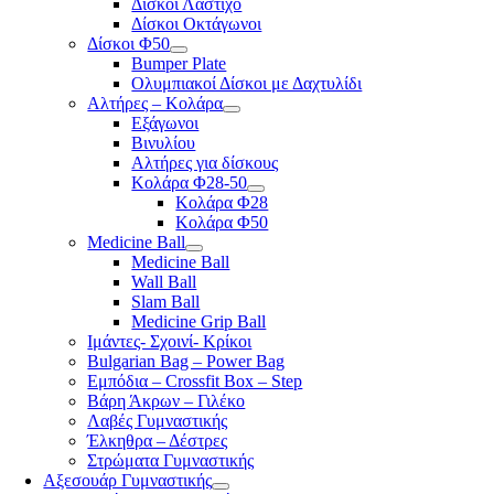
Δίσκοι Λάστιχο
Δίσκοι Οκτάγωνοι
Δίσκοι Φ50
Bumper Plate
Ολυμπιακοί Δίσκοι με Δαχτυλίδι
Αλτήρες – Κολάρα
Εξάγωνοι
Βινυλίου
Αλτήρες για δίσκους
Κολάρα Φ28-50
Κολάρα Φ28
Κολάρα Φ50
Medicine Ball
Medicine Ball
Wall Ball
Slam Ball
Medicine Grip Ball
Ιμάντες- Σχοινί- Κρίκοι
Bulgarian Bag – Power Bag
Εμπόδια – Crossfit Box – Step
Βάρη Άκρων – Γιλέκο
Λαβές Γυμναστικής
Έλκηθρα – Δέστρες
Στρώματα Γυμναστικής
Αξεσουάρ Γυμναστικής