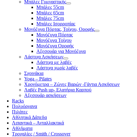
Μπάλες Γυμναστικής
Μπάλες 55cm
Μπάλες 65cm
Μπάλες 75cm
Μπάλες Ισορροπίας
Μονόζυγα Πόρτας, Τοίχου, Οροφής
Μονόζυγα Πόρτας
Μονόζυγα Τοίχου
Μονόζυγα Οροφής
Αξεσουάρ για Μονόζυγα
Λάστιχα Ασκήσεων
Λάστιχα με λαβές
Λάστιχα χωρίς λαβές
Σχοινάκια
Yoga – Pilates
Χρονόμετρα – Ζώνες Βαρών -Γάντια Ασκήσεων
Λαβές Push up- Ελατήρια Καρπού
Αξεσουάρ ασκήσεων
Racks
Πολυόργανα
Πιλάτες
Αθλητικά Δάπεδα
Λιπαντικά – Ανταλλακτικά
Αθλήματα
Τροχαλίες / Smith / Crossover