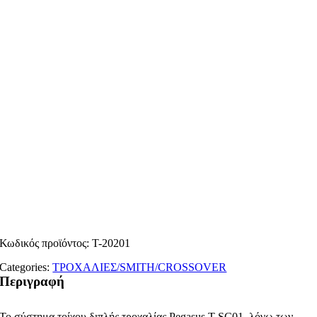
Κωδικός προϊόντος:
T-20201
Categories:
ΤΡΟΧΑΛΙΕΣ/SMITH/CROSSOVER
Περιγραφή
Το σύστημα τοίχου διπλής τροχαλίας Pegasus T-SC01, λόγω των