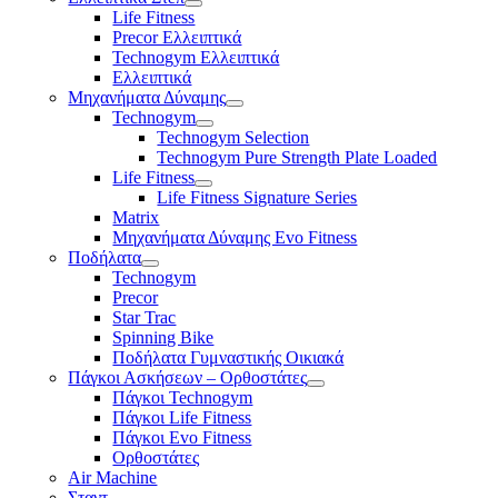
Life Fitness
Precor Ελλειπτικά
Technogym Ελλειπτικά
Ελλειπτικά
Μηχανήματα Δύναμης
Technogym
Technogym Selection
Technogym Pure Strength Plate Loaded
Life Fitness
Life Fitness Signature Series
Matrix
Μηχανήματα Δύναμης Evo Fitness
Ποδήλατα
Technogym
Precor
Star Trac
Spinning Bike
Ποδήλατα Γυμναστικής Οικιακά
Πάγκοι Ασκήσεων – Ορθοστάτες
Πάγκοι Technogym
Πάγκοι Life Fitness
Πάγκοι Evo Fitness
Ορθοστάτες
Air Machine
Σταντ