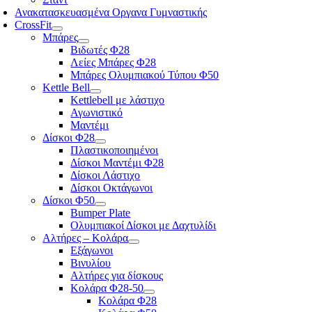
Ανακατασκευασμένα Οργανα Γυμναστικής
CrossFit
Μπάρες
Βιδωτές Φ28
Λείες Μπάρες Φ28
Μπάρες Ολυμπιακού Τύπου Φ50
Kettle Bell
Kettlebell με λάστιχο
Αγωνιστικό
Μαντέμι
Δίσκοι Φ28
Πλαστικοποιημένοι
Δίσκοι Μαντέμι Φ28
Δίσκοι Λάστιχο
Δίσκοι Οκτάγωνοι
Δίσκοι Φ50
Bumper Plate
Ολυμπιακοί Δίσκοι με Δαχτυλίδι
Αλτήρες – Κολάρα
Εξάγωνοι
Βινυλίου
Αλτήρες για δίσκους
Κολάρα Φ28-50
Κολάρα Φ28