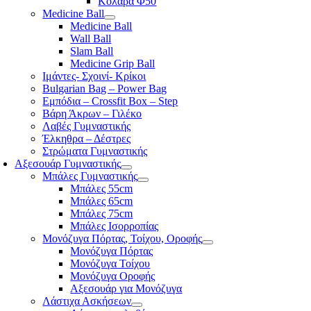
Κολάρα Φ50
Medicine Ball
Medicine Ball
Wall Ball
Slam Ball
Medicine Grip Ball
Ιμάντες- Σχοινί- Κρίκοι
Bulgarian Bag – Power Bag
Εμπόδια – Crossfit Box – Step
Βάρη Άκρων – Γιλέκο
Λαβές Γυμναστικής
Έλκηθρα – Δέστρες
Στρώματα Γυμναστικής
Αξεσουάρ Γυμναστικής
Μπάλες Γυμναστικής
Μπάλες 55cm
Μπάλες 65cm
Μπάλες 75cm
Μπάλες Ισορροπίας
Μονόζυγα Πόρτας, Τοίχου, Οροφής
Μονόζυγα Πόρτας
Μονόζυγα Τοίχου
Μονόζυγα Οροφής
Αξεσουάρ για Μονόζυγα
Λάστιχα Ασκήσεων