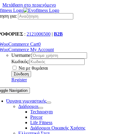
Μετάβαση στο περιεχόμενο
ηση για:
ΡΟΦΟΡΙΕΣ
:
2121006500
|
B2B
WooCommerce Cart
0
WooCommerce My Account
Username:
Κωδικός:
Να με θυμάσαι
Register
oggle Navigation
Όργανα γυμναστικής
Διάδρομοι
Technogym
Precor
Life Fitness
Διάδρομοι Οικιακής Χρήσης
Ελλειπτικά Στεπ