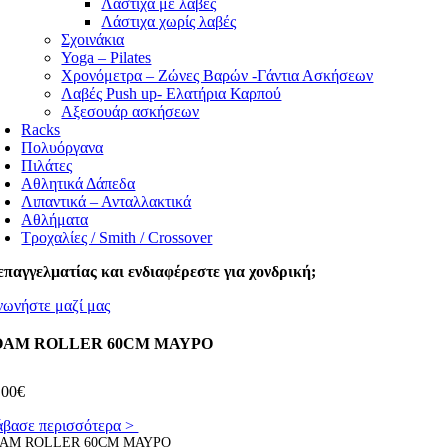
Λάστιχα με λαβές
Λάστιχα χωρίς λαβές
Σχοινάκια
Yoga – Pilates
Χρονόμετρα – Ζώνες Βαρών -Γάντια Ασκήσεων
Λαβές Push up- Ελατήρια Καρπού
Αξεσουάρ ασκήσεων
Racks
Πολυόργανα
Πιλάτες
Αθλητικά Δάπεδα
Λιπαντικά – Ανταλλακτικά
Αθλήματα
Τροχαλίες / Smith / Crossover
επαγγελματίας και ενδιαφέρεστε για χονδρική;
νωνήστε μαζί μας
OAM ROLLER 60CM ΜΑΥΡΟ
,00
€
άβασε περισσότερα >
AM ROLLER 60CM ΜΑΥΡΟ