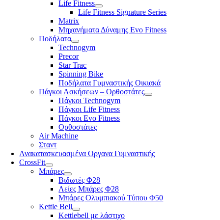
Life Fitness
Life Fitness Signature Series
Matrix
Μηχανήματα Δύναμης Evo Fitness
Ποδήλατα
Technogym
Precor
Star Trac
Spinning Bike
Ποδήλατα Γυμναστικής Οικιακά
Πάγκοι Ασκήσεων – Ορθοστάτες
Πάγκοι Technogym
Πάγκοι Life Fitness
Πάγκοι Evo Fitness
Ορθοστάτες
Air Machine
Σταντ
Ανακατασκευασμένα Οργανα Γυμναστικής
CrossFit
Μπάρες
Βιδωτές Φ28
Λείες Μπάρες Φ28
Μπάρες Ολυμπιακού Τύπου Φ50
Kettle Bell
Kettlebell με λάστιχο