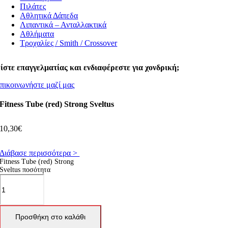
Πιλάτες
Αθλητικά Δάπεδα
Λιπαντικά – Ανταλλακτικά
Αθλήματα
Τροχαλίες / Smith / Crossover
ίστε επαγγελματίας και ενδιαφέρεστε για χονδρική;
πικοινωνήστε μαζί μας
Fitness Tube (red) Strong Sveltus
10,30
€
Διάβασε περισσότερα >
Fitness Tube (red) Strong
Sveltus ποσότητα
Προσθήκη στο καλάθι