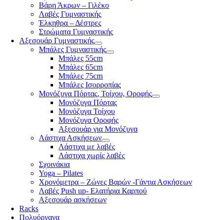
Βάρη Άκρων – Γιλέκο
Λαβές Γυμναστικής
Έλκηθρα – Δέστρες
Στρώματα Γυμναστικής
Αξεσουάρ Γυμναστικής
Μπάλες Γυμναστικής
Μπάλες 55cm
Μπάλες 65cm
Μπάλες 75cm
Μπάλες Ισορροπίας
Μονόζυγα Πόρτας, Τοίχου, Οροφής
Μονόζυγα Πόρτας
Μονόζυγα Τοίχου
Μονόζυγα Οροφής
Αξεσουάρ για Μονόζυγα
Λάστιχα Ασκήσεων
Λάστιχα με λαβές
Λάστιχα χωρίς λαβές
Σχοινάκια
Yoga – Pilates
Χρονόμετρα – Ζώνες Βαρών -Γάντια Ασκήσεων
Λαβές Push up- Ελατήρια Καρπού
Αξεσουάρ ασκήσεων
Racks
Πολυόργανα