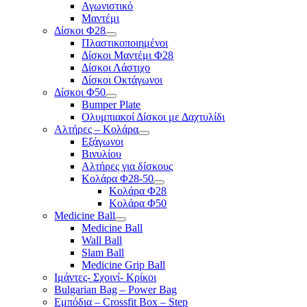
Αγωνιστικό
Μαντέμι
Δίσκοι Φ28
Πλαστικοποιημένοι
Δίσκοι Μαντέμι Φ28
Δίσκοι Λάστιχο
Δίσκοι Οκτάγωνοι
Δίσκοι Φ50
Bumper Plate
Ολυμπιακοί Δίσκοι με Δαχτυλίδι
Αλτήρες – Κολάρα
Εξάγωνοι
Βινυλίου
Αλτήρες για δίσκους
Κολάρα Φ28-50
Κολάρα Φ28
Κολάρα Φ50
Medicine Ball
Medicine Ball
Wall Ball
Slam Ball
Medicine Grip Ball
Ιμάντες- Σχοινί- Κρίκοι
Bulgarian Bag – Power Bag
Εμπόδια – Crossfit Box – Step