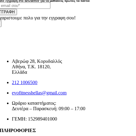
άνε εγγραφή στο newsletter για να μαθαίνεις πρώτος τα πάντα!
ΓΓΡΑΦΗ
χαριστουμε πολυ για την εγγραφη σου!
Αβερώφ 28, Κορυδαλλός
Αθήνα, Τ.Κ. 18120,
Ελλάδα
212 1006500
evofitnesshellas@gmail.com
Ωράριο καταστήματος:
Δευτέρα – Παρασκευή: 09:00 – 17:00
ΓΕΜΗ: 152989401000
ΠΛΗΡΟΦΟΡΙΕΣ