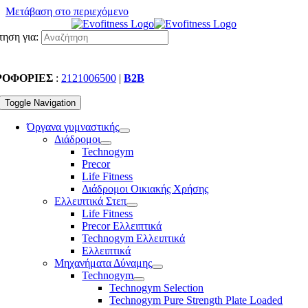
Μετάβαση στο περιεχόμενο
ηση για:
ΡΟΦΟΡΙΕΣ
:
2121006500
|
B2B
Toggle Navigation
Όργανα γυμναστικής
Διάδρομοι
Technogym
Precor
Life Fitness
Διάδρομοι Οικιακής Χρήσης
Ελλειπτικά Στεπ
Life Fitness
Precor Ελλειπτικά
Technogym Ελλειπτικά
Ελλειπτικά
Μηχανήματα Δύναμης
Technogym
Technogym Selection
Technogym Pure Strength Plate Loaded