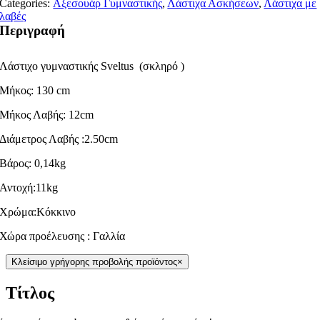
Categories:
Αξεσουάρ Γυμναστικής
,
Λάστιχα Ασκήσεων
,
Λάστιχα με
λαβές
Περιγραφή
Λάστιχο γυμναστικής Sveltus (σκληρό )
Μήκος: 130 cm
Μήκος Λαβής: 12cm
Διάμετρος Λαβής :2.50cm
Βάρος: 0,14kg
Αντοχή:11kg
Χρώμα:Κόκκινο
Χώρα προέλευσης : Γαλλία
Κλείσιμο γρήγορης προβολής προϊόντος
×
Τίτλος