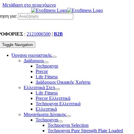
Μετάβαση στο περιεχόμενο
ηση για:
ΡΟΦΟΡΙΕΣ
:
2121006500
|
B2B
Toggle Navigation
Όργανα γυμναστικής
Διάδρομοι
Technogym
Precor
Life Fitness
Διάδρομοι Οικιακής Χρήσης
Ελλειπτικά Στεπ
Life Fitness
Precor Ελλειπτικά
Technogym Ελλειπτικά
Ελλειπτικά
Μηχανήματα Δύναμης
Technogym
Technogym Selection
Technogym Pure Strength Plate Loaded