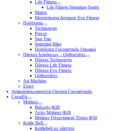
Life Fitness
Life Fitness Signature Series
Matrix
Μηχανήματα Δύναμης Evo Fitness
Ποδήλατα
Technogym
Precor
Star Trac
Spinning Bike
Ποδήλατα Γυμναστικής Οικιακά
Πάγκοι Ασκήσεων – Ορθοστάτες
Πάγκοι Technogym
Πάγκοι Life Fitness
Πάγκοι Evo Fitness
Ορθοστάτες
Air Machine
Σταντ
Ανακατασκευασμένα Οργανα Γυμναστικής
CrossFit
Μπάρες
Βιδωτές Φ28
Λείες Μπάρες Φ28
Μπάρες Ολυμπιακού Τύπου Φ50
Kettle Bell
Kettlebell με λάστιχο