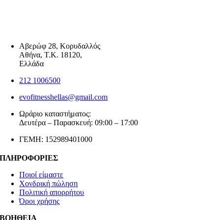
Αβερώφ 28, Κορυδαλλός
Αθήνα, Τ.Κ. 18120,
Ελλάδα
212 1006500
evofitnesshellas@gmail.com
Ωράριο καταστήματος:
Δευτέρα – Παρασκευή: 09:00 – 17:00
ΓΕΜΗ: 152989401000
ΠΛΗΡΟΦΟΡΙΕΣ
Ποιοί είμαστε
Χονδρική πώληση
Πολιτική απορρήτου
Όροι χρήσης
ΒΟΗΘΕΙΑ