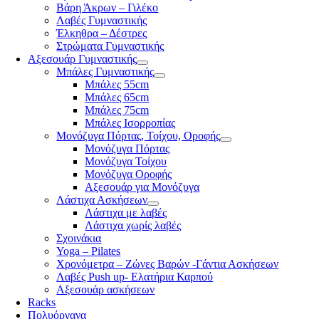
Βάρη Άκρων – Γιλέκο
Λαβές Γυμναστικής
Έλκηθρα – Δέστρες
Στρώματα Γυμναστικής
Αξεσουάρ Γυμναστικής
Μπάλες Γυμναστικής
Μπάλες 55cm
Μπάλες 65cm
Μπάλες 75cm
Μπάλες Ισορροπίας
Μονόζυγα Πόρτας, Τοίχου, Οροφής
Μονόζυγα Πόρτας
Μονόζυγα Τοίχου
Μονόζυγα Οροφής
Αξεσουάρ για Μονόζυγα
Λάστιχα Ασκήσεων
Λάστιχα με λαβές
Λάστιχα χωρίς λαβές
Σχοινάκια
Yoga – Pilates
Χρονόμετρα – Ζώνες Βαρών -Γάντια Ασκήσεων
Λαβές Push up- Ελατήρια Καρπού
Αξεσουάρ ασκήσεων
Racks
Πολυόργανα