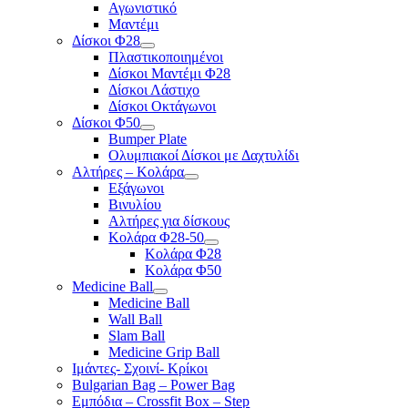
Αγωνιστικό
Μαντέμι
Δίσκοι Φ28
Πλαστικοποιημένοι
Δίσκοι Μαντέμι Φ28
Δίσκοι Λάστιχο
Δίσκοι Οκτάγωνοι
Δίσκοι Φ50
Bumper Plate
Ολυμπιακοί Δίσκοι με Δαχτυλίδι
Αλτήρες – Κολάρα
Εξάγωνοι
Βινυλίου
Αλτήρες για δίσκους
Κολάρα Φ28-50
Κολάρα Φ28
Κολάρα Φ50
Medicine Ball
Medicine Ball
Wall Ball
Slam Ball
Medicine Grip Ball
Ιμάντες- Σχοινί- Κρίκοι
Bulgarian Bag – Power Bag
Εμπόδια – Crossfit Box – Step