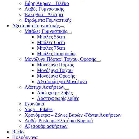
Βάρη Άκρων – Γιλέκο
Λαβές Γυμναστικής
Έλκηθρα – Δέστρες
Στρώματα Γυμναστικής
Αξεσουάρ Γυμναστικής
Μπάλες Γυμναστικής
Μπάλες 55cm
Μπάλες 65cm
Μπάλες 75cm
Μπάλες Ισορροπίας
Μονόζυγα Πόρτας, Τοίχου, Οροφής
Μονόζυγα Πόρτας
Μονόζυγα Τοίχου
Μονόζυγα Οροφής
Αξεσουάρ για Μονόζυγα
Λάστιχα Ασκήσεων
Λάστιχα με λαβές
Λάστιχα χωρίς λαβές
Σχοινάκια
Yoga – Pilates
Χρονόμετρα – Ζώνες Βαρών -Γάντια Ασκήσεων
Λαβές Push up- Ελατήρια Καρπού
Αξεσουάρ ασκήσεων
Racks
Πολυόργανα