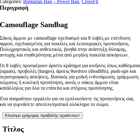
Categories:
Bulgarian Bag – Power Bag
,
CrossFit
Περιγραφή
Camouflage Sandbag
Σάκος άμμου με camouflage σχεδιασμό και 8 λαβές με επένδυση
αφρού, σχεδιασμένος για ποικίλες και λειτουργικές προπονήσεις.
Πολυχρηστικός και ανθεκτικός, βοηθά στην ανάπτυξη δύναμης,
αντοχής και σταθερότητας μέσα από μεγάλη ποικιλία ασκήσεων.
Οι 8 λαβές προσφέρουν άριστο κράτημα για κινήσεις όπως καθίσματα
(squats), προβολές (lunges), άρσεις θανάτου (deadlifts), push-ups και
περιστροφικές ασκήσεις. Ιδανικός για μυϊκή ενδυνάμωση, γράμμωση
σώματος ή κυκλική προπόνηση, αυτός ο σάκος άμμου είναι
κατάλληλος για όλα τα επίπεδα και στόχους προπόνησης.
Ένα απαραίτητο εργαλείο για να εμπλουτίσετε τις προπονήσεις σας
και να γυμνάσετε αποτελεσματικά ολόκληρο το σώμα.
Κλείσιμο γρήγορης προβολής προϊόντος
×
Τίτλος