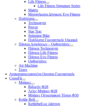
Life Fitness
Life Fitness Signature Series
Matrix
Μηχανήματα Δύναμης Evo Fitness
Ποδήλατα
Technogym
Precor
Star Trac
Spinning Bike
Ποδήλατα Γυμναστικής Οικιακά
Πάγκοι Ασκήσεων – Ορθοστάτες
Πάγκοι Technogym
Πάγκοι Life Fitness
Πάγκοι Evo Fitness
Ορθοστάτες
Air Machine
Σταντ
Ανακατασκευασμένα Οργανα Γυμναστικής
CrossFit
Μπάρες
Βιδωτές Φ28
Λείες Μπάρες Φ28
Μπάρες Ολυμπιακού Τύπου Φ50
Kettle Bell
Kettlebell με λάστιχο