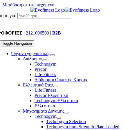
Μετάβαση στο περιεχόμενο
ηση για:
ΡΟΦΟΡΙΕΣ
:
2121006500
|
B2B
Toggle Navigation
Όργανα γυμναστικής
Διάδρομοι
Technogym
Precor
Life Fitness
Διάδρομοι Οικιακής Χρήσης
Ελλειπτικά Στεπ
Life Fitness
Precor Ελλειπτικά
Technogym Ελλειπτικά
Ελλειπτικά
Μηχανήματα Δύναμης
Technogym
Technogym Selection
Technogym Pure Strength Plate Loaded