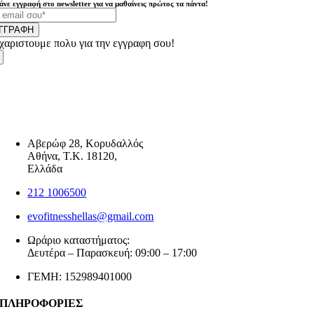
άνε εγγραφή στο newsletter για να μαθαίνεις πρώτος τα πάντα!
ΓΓΡΑΦΗ
χαριστουμε πολυ για την εγγραφη σου!
Αβερώφ 28, Κορυδαλλός
Αθήνα, Τ.Κ. 18120,
Ελλάδα
212 1006500
evofitnesshellas@gmail.com
Ωράριο καταστήματος:
Δευτέρα – Παρασκευή: 09:00 – 17:00
ΓΕΜΗ: 152989401000
ΠΛΗΡΟΦΟΡΙΕΣ