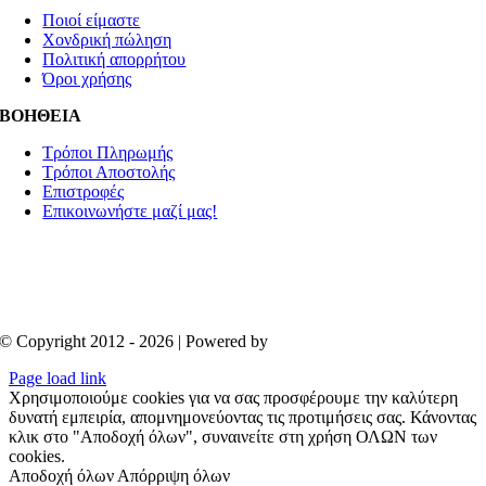
Ποιοί είμαστε
Χονδρική πώληση
Πολιτική απορρήτου
Όροι χρήσης
ΒΟΗΘΕΙΑ
Τρόποι Πληρωμής
Τρόποι Αποστολής
Επιστροφές
Επικοινωνήστε μαζί μας!
© Copyright 2012 - 2026 | Powered by
Aboutnet
Page load link
Χρησιμοποιούμε cookies για να σας προσφέρουμε την καλύτερη
δυνατή εμπειρία, απομνημονεύοντας τις προτιμήσεις σας. Κάνοντας
κλικ στο "Αποδοχή όλων", συναινείτε στη χρήση ΟΛΩΝ των
cookies.
Αποδοχή όλων
Απόρριψη όλων