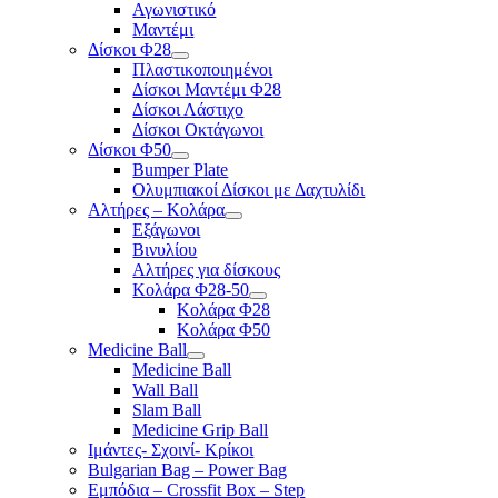
Αγωνιστικό
Μαντέμι
Δίσκοι Φ28
Πλαστικοποιημένοι
Δίσκοι Μαντέμι Φ28
Δίσκοι Λάστιχο
Δίσκοι Οκτάγωνοι
Δίσκοι Φ50
Bumper Plate
Ολυμπιακοί Δίσκοι με Δαχτυλίδι
Αλτήρες – Κολάρα
Εξάγωνοι
Βινυλίου
Αλτήρες για δίσκους
Κολάρα Φ28-50
Κολάρα Φ28
Κολάρα Φ50
Medicine Ball
Medicine Ball
Wall Ball
Slam Ball
Medicine Grip Ball
Ιμάντες- Σχοινί- Κρίκοι
Bulgarian Bag – Power Bag
Εμπόδια – Crossfit Box – Step