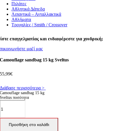
Πιλάτες
Αθλητικά Δάπεδα
Λιπαντικά – Ανταλλακτικά
Αθλήματα
Τροχαλίες / Smith / Crossover
ίστε επαγγελματίας και ενδιαφέρεστε για χονδρική;
πικοινωνήστε μαζί μας
Camouflage sandbag 15 kg Sveltus
55,99
€
Διάβασε περισσότερα >
Camouflage sandbag 15 kg
Sveltus ποσότητα
Προσθήκη στο καλάθι