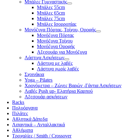
Μπάλες Γυμναστικής
Μπάλες 55cm
Μπάλες 65cm
Μπάλες 75cm
Μπάλες Ισορροπίας
Μονόζυγα Πόρτας, Τοίχου, Οροφής
Μονόζυγα Πόρτας
Μονόζυγα Τοίχου
Μονόζυγα Οροφής
Αξεσουάρ για Μονόζυγα
Λάστιχα Ασκήσεων
Λάστιχα με λαβές
Λάστιχα χωρίς λαβές
Σχοινάκια
Yoga – Pilates
Χρονόμετρα – Ζώνες Βαρών -Γάντια Ασκήσεων
Λαβές Push up- Ελατήρια Καρπού
Αξεσουάρ ασκήσεων
Racks
Πολυόργανα
Πιλάτες
Αθλητικά Δάπεδα
Λιπαντικά – Ανταλλακτικά
Αθλήματα
Τροχαλίες / Smith / Crossover