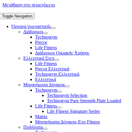
Μετάβαση στο περιεχόμενο
Toggle Navigation
Όργανα γυμναστικής
Διάδρομοι
Technogym
Precor
Life Fitness
Διάδρομοι Οικιακής Χρήσης
Ελλειπτικά Στεπ
Life Fitness
Precor Ελλειπτικά
Technogym Ελλειπτικά
Ελλειπτικά
Μηχανήματα Δύναμης
Technogym
Technogym Selection
Technogym Pure Strength Plate Loaded
Life Fitness
Life Fitness Signature Series
Matrix
Μηχανήματα Δύναμης Evo Fitness
Ποδήλατα