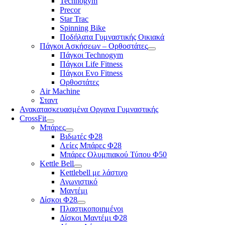
Technogym
Precor
Star Trac
Spinning Bike
Ποδήλατα Γυμναστικής Οικιακά
Πάγκοι Ασκήσεων – Ορθοστάτες
Πάγκοι Technogym
Πάγκοι Life Fitness
Πάγκοι Evo Fitness
Ορθοστάτες
Air Machine
Σταντ
Ανακατασκευασμένα Οργανα Γυμναστικής
CrossFit
Μπάρες
Βιδωτές Φ28
Λείες Μπάρες Φ28
Μπάρες Ολυμπιακού Τύπου Φ50
Kettle Bell
Kettlebell με λάστιχο
Αγωνιστικό
Μαντέμι
Δίσκοι Φ28
Πλαστικοποιημένοι
Δίσκοι Μαντέμι Φ28