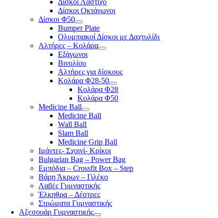
Δίσκοι Λάστιχο
Δίσκοι Οκτάγωνοι
Δίσκοι Φ50
Bumper Plate
Ολυμπιακοί Δίσκοι με Δαχτυλίδι
Αλτήρες – Κολάρα
Εξάγωνοι
Βινυλίου
Αλτήρες για δίσκους
Κολάρα Φ28-50
Κολάρα Φ28
Κολάρα Φ50
Medicine Ball
Medicine Ball
Wall Ball
Slam Ball
Medicine Grip Ball
Ιμάντες- Σχοινί- Κρίκοι
Bulgarian Bag – Power Bag
Εμπόδια – Crossfit Box – Step
Βάρη Άκρων – Γιλέκο
Λαβές Γυμναστικής
Έλκηθρα – Δέστρες
Στρώματα Γυμναστικής
Αξεσουάρ Γυμναστικής