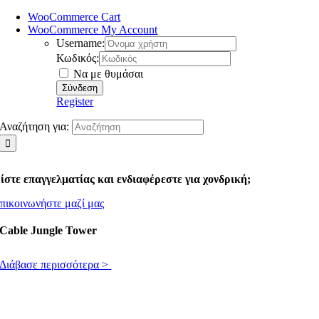
WooCommerce Cart
WooCommerce My Account
Username:
Κωδικός:
Να με θυμάσαι
Register
Αναζήτηση για:
ίστε επαγγελματίας και ενδιαφέρεστε για χονδρική;
πικοινωνήστε μαζί μας
Cable Jungle Tower
Διάβασε περισσότερα >