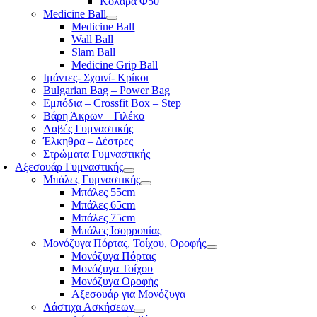
Κολάρα Φ50
Medicine Ball
Medicine Ball
Wall Ball
Slam Ball
Medicine Grip Ball
Ιμάντες- Σχοινί- Κρίκοι
Bulgarian Bag – Power Bag
Εμπόδια – Crossfit Box – Step
Βάρη Άκρων – Γιλέκο
Λαβές Γυμναστικής
Έλκηθρα – Δέστρες
Στρώματα Γυμναστικής
Αξεσουάρ Γυμναστικής
Μπάλες Γυμναστικής
Μπάλες 55cm
Μπάλες 65cm
Μπάλες 75cm
Μπάλες Ισορροπίας
Μονόζυγα Πόρτας, Τοίχου, Οροφής
Μονόζυγα Πόρτας
Μονόζυγα Τοίχου
Μονόζυγα Οροφής
Αξεσουάρ για Μονόζυγα
Λάστιχα Ασκήσεων