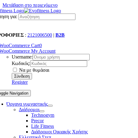
Μετάβαση στο περιεχόμενο
ηση για:
ΡΟΦΟΡΙΕΣ
:
2121006500
|
B2B
WooCommerce Cart
0
WooCommerce My Account
Username:
Κωδικός:
Να με θυμάσαι
Register
oggle Navigation
Όργανα γυμναστικής
Διάδρομοι
Technogym
Precor
Life Fitness
Διάδρομοι Οικιακής Χρήσης
Ελλειπτικά Στεπ