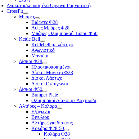
Ανακατασκευασμένα Οργανα Γυμναστικής
CrossFit
Μπάρες
Βιδωτές Φ28
Λείες Μπάρες Φ28
Μπάρες Ολυμπιακού Τύπου Φ50
Kettle Bell
Kettlebell με λάστιχο
Αγωνιστικό
Μαντέμι
Δίσκοι Φ28
Πλαστικοποιημένοι
Δίσκοι Μαντέμι Φ28
Δίσκοι Λάστιχο
Δίσκοι Οκτάγωνοι
Δίσκοι Φ50
Bumper Plate
Ολυμπιακοί Δίσκοι με Δαχτυλίδι
Αλτήρες – Κολάρα
Εξάγωνοι
Βινυλίου
Αλτήρες για δίσκους
Κολάρα Φ28-50
Κολάρα Φ28