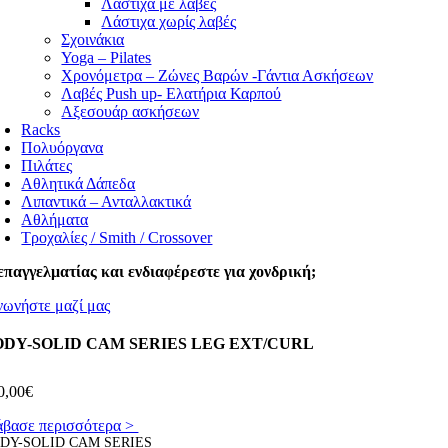
Λάστιχα με λαβές
Λάστιχα χωρίς λαβές
Σχοινάκια
Yoga – Pilates
Χρονόμετρα – Ζώνες Βαρών -Γάντια Ασκήσεων
Λαβές Push up- Ελατήρια Καρπού
Αξεσουάρ ασκήσεων
Racks
Πολυόργανα
Πιλάτες
Αθλητικά Δάπεδα
Λιπαντικά – Ανταλλακτικά
Αθλήματα
Τροχαλίες / Smith / Crossover
επαγγελματίας και ενδιαφέρεστε για χονδρική;
νωνήστε μαζί μας
ODY-SOLID CAM SERIES LEG EXT/CURL
0,00
€
άβασε περισσότερα >
DY-SOLID CAM SERIES