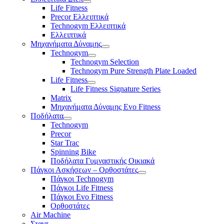
Life Fitness
Precor Ελλειπτικά
Technogym Ελλειπτικά
Ελλειπτικά
Μηχανήματα Δύναμης
Technogym
Technogym Selection
Technogym Pure Strength Plate Loaded
Life Fitness
Life Fitness Signature Series
Matrix
Μηχανήματα Δύναμης Evo Fitness
Ποδήλατα
Technogym
Precor
Star Trac
Spinning Bike
Ποδήλατα Γυμναστικής Οικιακά
Πάγκοι Ασκήσεων – Ορθοστάτες
Πάγκοι Technogym
Πάγκοι Life Fitness
Πάγκοι Evo Fitness
Ορθοστάτες
Air Machine
Σταντ