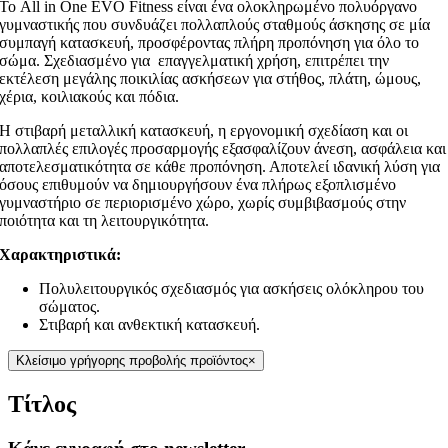
Το All in One EVO Fitness είναι ένα ολοκληρωμένο πολυόργανο
γυμναστικής που συνδυάζει πολλαπλούς σταθμούς άσκησης σε μία
συμπαγή κατασκευή, προσφέροντας πλήρη προπόνηση για όλο το
σώμα. Σχεδιασμένο για επαγγελματική χρήση, επιτρέπει την
εκτέλεση μεγάλης ποικιλίας ασκήσεων για στήθος, πλάτη, ώμους,
χέρια, κοιλιακούς και πόδια.
Η στιβαρή μεταλλική κατασκευή, η εργονομική σχεδίαση και οι
πολλαπλές επιλογές προσαρμογής εξασφαλίζουν άνεση, ασφάλεια και
αποτελεσματικότητα σε κάθε προπόνηση. Αποτελεί ιδανική λύση για
όσους επιθυμούν να δημιουργήσουν ένα πλήρως εξοπλισμένο
γυμναστήριο σε περιορισμένο χώρο, χωρίς συμβιβασμούς στην
ποιότητα και τη λειτουργικότητα.
Χαρακτηριστικά:
Πολυλειτουργικός σχεδιασμός για ασκήσεις ολόκληρου του
σώματος.
Στιβαρή και ανθεκτική κατασκευή.
Κλείσιμο γρήγορης προβολής προϊόντος
×
Τίτλος