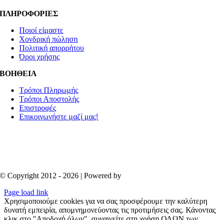
ΠΛΗΡΟΦΟΡΙΕΣ
Ποιοί είμαστε
Χονδρική πώληση
Πολιτική απορρήτου
Όροι χρήσης
ΒΟΗΘΕΙΑ
Τρόποι Πληρωμής
Τρόποι Αποστολής
Επιστροφές
Επικοινωνήστε μαζί μας!
© Copyright 2012 - 2026 | Powered by
Aboutnet
Page load link
Χρησιμοποιούμε cookies για να σας προσφέρουμε την καλύτερη
δυνατή εμπειρία, απομνημονεύοντας τις προτιμήσεις σας. Κάνοντας
κλικ στο "Αποδοχή όλων", συναινείτε στη χρήση ΟΛΩΝ των