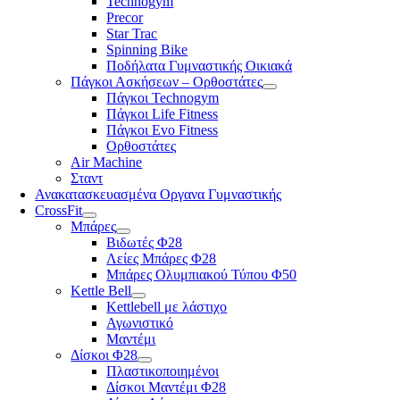
Technogym
Precor
Star Trac
Spinning Bike
Ποδήλατα Γυμναστικής Οικιακά
Πάγκοι Ασκήσεων – Ορθοστάτες
Πάγκοι Technogym
Πάγκοι Life Fitness
Πάγκοι Evo Fitness
Ορθοστάτες
Air Machine
Σταντ
Ανακατασκευασμένα Οργανα Γυμναστικής
CrossFit
Μπάρες
Βιδωτές Φ28
Λείες Μπάρες Φ28
Μπάρες Ολυμπιακού Τύπου Φ50
Kettle Bell
Kettlebell με λάστιχο
Αγωνιστικό
Μαντέμι
Δίσκοι Φ28
Πλαστικοποιημένοι
Δίσκοι Μαντέμι Φ28