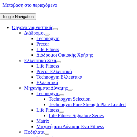
Μετάβαση στο περιεχόμενο
Toggle Navigation
Όργανα γυμναστικής
Διάδρομοι
Technogym
Precor
Life Fitness
Διάδρομοι Οικιακής Χρήσης
Ελλειπτικά Στεπ
Life Fitness
Precor Ελλειπτικά
Technogym Ελλειπτικά
Ελλειπτικά
Μηχανήματα Δύναμης
Technogym
Technogym Selection
Technogym Pure Strength Plate Loaded
Life Fitness
Life Fitness Signature Series
Matrix
Μηχανήματα Δύναμης Evo Fitness
Ποδήλατα