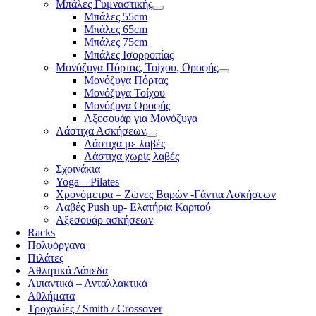
Μπάλες Γυμναστικής
Μπάλες 55cm
Μπάλες 65cm
Μπάλες 75cm
Μπάλες Ισορροπίας
Μονόζυγα Πόρτας, Τοίχου, Οροφής
Μονόζυγα Πόρτας
Μονόζυγα Τοίχου
Μονόζυγα Οροφής
Αξεσουάρ για Μονόζυγα
Λάστιχα Ασκήσεων
Λάστιχα με λαβές
Λάστιχα χωρίς λαβές
Σχοινάκια
Yoga – Pilates
Χρονόμετρα – Ζώνες Βαρών -Γάντια Ασκήσεων
Λαβές Push up- Ελατήρια Καρπού
Αξεσουάρ ασκήσεων
Racks
Πολυόργανα
Πιλάτες
Αθλητικά Δάπεδα
Λιπαντικά – Ανταλλακτικά
Αθλήματα
Τροχαλίες / Smith / Crossover