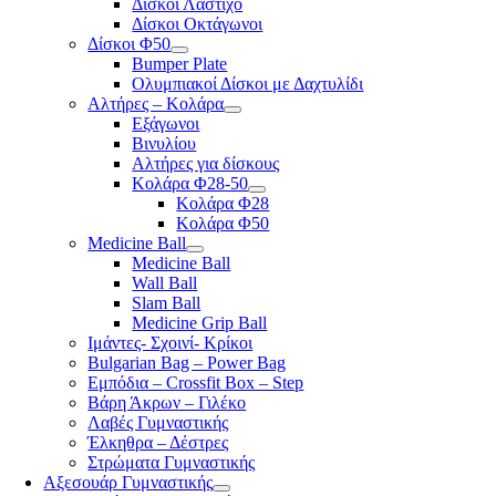
Δίσκοι Λάστιχο
Δίσκοι Οκτάγωνοι
Δίσκοι Φ50
Bumper Plate
Ολυμπιακοί Δίσκοι με Δαχτυλίδι
Αλτήρες – Κολάρα
Εξάγωνοι
Βινυλίου
Αλτήρες για δίσκους
Κολάρα Φ28-50
Κολάρα Φ28
Κολάρα Φ50
Medicine Ball
Medicine Ball
Wall Ball
Slam Ball
Medicine Grip Ball
Ιμάντες- Σχοινί- Κρίκοι
Bulgarian Bag – Power Bag
Εμπόδια – Crossfit Box – Step
Βάρη Άκρων – Γιλέκο
Λαβές Γυμναστικής
Έλκηθρα – Δέστρες
Στρώματα Γυμναστικής
Αξεσουάρ Γυμναστικής