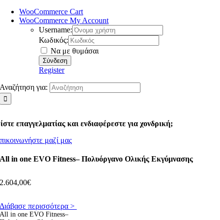
WooCommerce Cart
WooCommerce My Account
Username:
Κωδικός:
Να με θυμάσαι
Register
Αναζήτηση για:
ίστε επαγγελματίας και ενδιαφέρεστε για χονδρική;
πικοινωνήστε μαζί μας
All in one EVO Fitness– Πολυόργανο Ολικής Εκγύμνασης
2.604,00
€
Διάβασε περισσότερα >
All in one EVO Fitness–