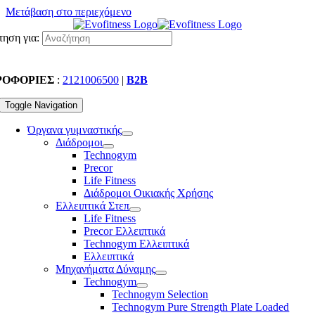
Μετάβαση στο περιεχόμενο
ηση για:
ΡΟΦΟΡΙΕΣ
:
2121006500
|
B2B
Toggle Navigation
Όργανα γυμναστικής
Διάδρομοι
Technogym
Precor
Life Fitness
Διάδρομοι Οικιακής Χρήσης
Ελλειπτικά Στεπ
Life Fitness
Precor Ελλειπτικά
Technogym Ελλειπτικά
Ελλειπτικά
Μηχανήματα Δύναμης
Technogym
Technogym Selection
Technogym Pure Strength Plate Loaded