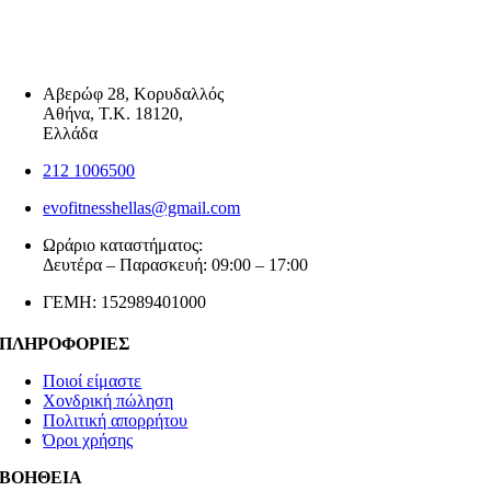
Αβερώφ 28, Κορυδαλλός
Αθήνα, Τ.Κ. 18120,
Ελλάδα
212 1006500
evofitnesshellas@gmail.com
Ωράριο καταστήματος:
Δευτέρα – Παρασκευή: 09:00 – 17:00
ΓΕΜΗ: 152989401000
ΠΛΗΡΟΦΟΡΙΕΣ
Ποιοί είμαστε
Χονδρική πώληση
Πολιτική απορρήτου
Όροι χρήσης
ΒΟΗΘΕΙΑ