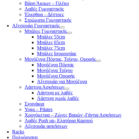
Βάρη Άκρων – Γιλέκο
Λαβές Γυμναστικής
Έλκηθρα – Δέστρες
Στρώματα Γυμναστικής
Αξεσουάρ Γυμναστικής
Μπάλες Γυμναστικής
Μπάλες 55cm
Μπάλες 65cm
Μπάλες 75cm
Μπάλες Ισορροπίας
Μονόζυγα Πόρτας, Τοίχου, Οροφής
Μονόζυγα Πόρτας
Μονόζυγα Τοίχου
Μονόζυγα Οροφής
Αξεσουάρ για Μονόζυγα
Λάστιχα Ασκήσεων
Λάστιχα με λαβές
Λάστιχα χωρίς λαβές
Σχοινάκια
Yoga – Pilates
Χρονόμετρα – Ζώνες Βαρών -Γάντια Ασκήσεων
Λαβές Push up- Ελατήρια Καρπού
Αξεσουάρ ασκήσεων
Racks
Πολυόργανα