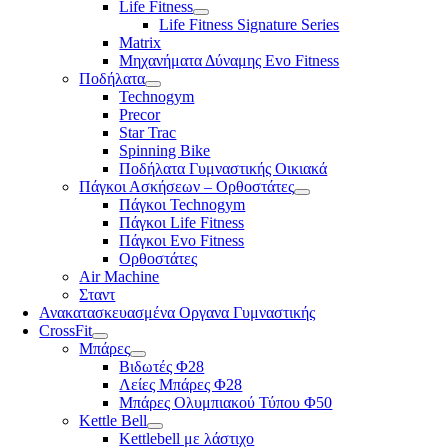
Life Fitness
Life Fitness Signature Series
Matrix
Μηχανήματα Δύναμης Evo Fitness
Ποδήλατα
Technogym
Precor
Star Trac
Spinning Bike
Ποδήλατα Γυμναστικής Οικιακά
Πάγκοι Ασκήσεων – Ορθοστάτες
Πάγκοι Technogym
Πάγκοι Life Fitness
Πάγκοι Evo Fitness
Ορθοστάτες
Air Machine
Σταντ
Ανακατασκευασμένα Οργανα Γυμναστικής
CrossFit
Μπάρες
Βιδωτές Φ28
Λείες Μπάρες Φ28
Μπάρες Ολυμπιακού Τύπου Φ50
Kettle Bell
Kettlebell με λάστιχο