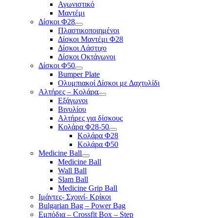
Αγωνιστικό
Μαντέμι
Δίσκοι Φ28
Πλαστικοποιημένοι
Δίσκοι Μαντέμι Φ28
Δίσκοι Λάστιχο
Δίσκοι Οκτάγωνοι
Δίσκοι Φ50
Bumper Plate
Ολυμπιακοί Δίσκοι με Δαχτυλίδι
Αλτήρες – Κολάρα
Εξάγωνοι
Βινυλίου
Αλτήρες για δίσκους
Κολάρα Φ28-50
Κολάρα Φ28
Κολάρα Φ50
Medicine Ball
Medicine Ball
Wall Ball
Slam Ball
Medicine Grip Ball
Ιμάντες- Σχοινί- Κρίκοι
Bulgarian Bag – Power Bag
Εμπόδια – Crossfit Box – Step