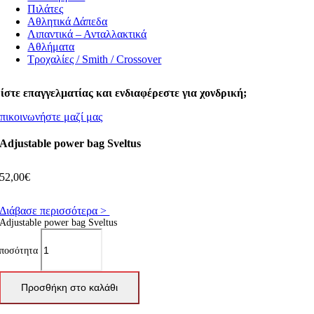
Πιλάτες
Αθλητικά Δάπεδα
Λιπαντικά – Ανταλλακτικά
Αθλήματα
Τροχαλίες / Smith / Crossover
ίστε επαγγελματίας και ενδιαφέρεστε για χονδρική;
πικοινωνήστε μαζί μας
Adjustable power bag Sveltus
52,00
€
Διάβασε περισσότερα >
Adjustable power bag Sveltus
ποσότητα
Προσθήκη στο καλάθι