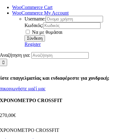
WooCommerce Cart
WooCommerce My Account
Username:
Κωδικός:
Να με θυμάσαι
Register
Αναζήτηση για:
ίστε επαγγελματίας και ενδιαφέρεστε για χονδρική;
πικοινωνήστε μαζί μας
ΧΡΟΝΟΜΕΤΡΟ CROSSFIT
270,00
€
ΧΡΟΝΟΜΕΤΡΟ CROSSFIT