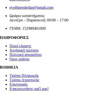
evofitnesshellas@gmail.com
Ωράριο καταστήματος:
Δευτέρα – Παρασκευή: 09:00 – 17:00
ΓΕΜΗ: 152989401000
ΠΛΗΡΟΦΟΡΙΕΣ
Ποιοί είμαστε
Χονδρική πώληση
Πολιτική απορρήτου
Όροι χρήσης
ΒΟΗΘΕΙΑ
Τρόποι Πληρωμής
Τρόποι Αποστολής
Επιστροφές
Επικοινωνήστε μαζί μας!