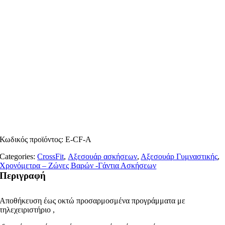
Κωδικός προϊόντος:
E-CF-A
Categories:
CrossFit
,
Αξεσουάρ ασκήσεων
,
Αξεσουάρ Γυμναστικής
,
Χρονόμετρα – Ζώνες Βαρών -Γάντια Ασκήσεων
Περιγραφή
Αποθήκευση έως οκτώ προσαρμοσμένα προγράμματα με
τηλεχειριστήριο ,