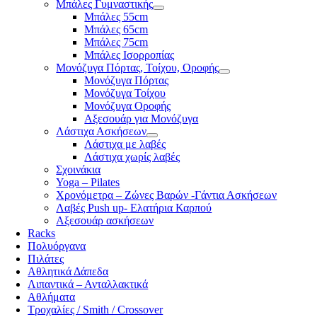
Μπάλες Γυμναστικής
Μπάλες 55cm
Μπάλες 65cm
Μπάλες 75cm
Μπάλες Ισορροπίας
Μονόζυγα Πόρτας, Τοίχου, Οροφής
Μονόζυγα Πόρτας
Μονόζυγα Τοίχου
Μονόζυγα Οροφής
Αξεσουάρ για Μονόζυγα
Λάστιχα Ασκήσεων
Λάστιχα με λαβές
Λάστιχα χωρίς λαβές
Σχοινάκια
Yoga – Pilates
Χρονόμετρα – Ζώνες Βαρών -Γάντια Ασκήσεων
Λαβές Push up- Ελατήρια Καρπού
Αξεσουάρ ασκήσεων
Racks
Πολυόργανα
Πιλάτες
Αθλητικά Δάπεδα
Λιπαντικά – Ανταλλακτικά
Αθλήματα
Τροχαλίες / Smith / Crossover