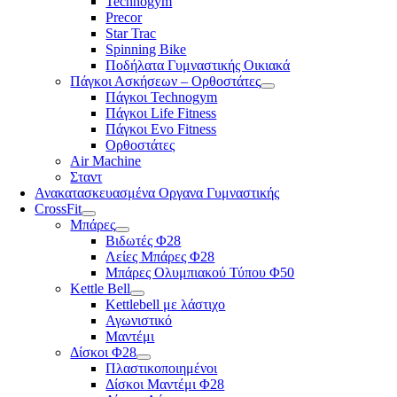
Technogym
Precor
Star Trac
Spinning Bike
Ποδήλατα Γυμναστικής Οικιακά
Πάγκοι Ασκήσεων – Ορθοστάτες
Πάγκοι Technogym
Πάγκοι Life Fitness
Πάγκοι Evo Fitness
Ορθοστάτες
Air Machine
Σταντ
Ανακατασκευασμένα Οργανα Γυμναστικής
CrossFit
Μπάρες
Βιδωτές Φ28
Λείες Μπάρες Φ28
Μπάρες Ολυμπιακού Τύπου Φ50
Kettle Bell
Kettlebell με λάστιχο
Αγωνιστικό
Μαντέμι
Δίσκοι Φ28
Πλαστικοποιημένοι
Δίσκοι Μαντέμι Φ28