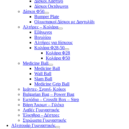
Δίσκοι Λάστιχο
Δίσκοι Οκτάγωνοι
Δίσκοι Φ50
Bumper Plate
Ολυμπιακοί Δίσκοι με Δαχτυλίδι
Αλτήρες – Κολάρα
Εξάγωνοι
Βινυλίου
Αλτήρες για δίσκους
Κολάρα Φ28-50
Κολάρα Φ28
Κολάρα Φ50
Medicine Ball
Medicine Ball
Wall Ball
Slam Ball
Medicine Grip Ball
Ιμάντες- Σχοινί- Κρίκοι
Bulgarian Bag – Power Bag
Εμπόδια – Crossfit Box – Step
Βάρη Άκρων – Γιλέκο
Λαβές Γυμναστικής
Έλκηθρα – Δέστρες
Στρώματα Γυμναστικής
Αξεσουάρ Γυμναστικής