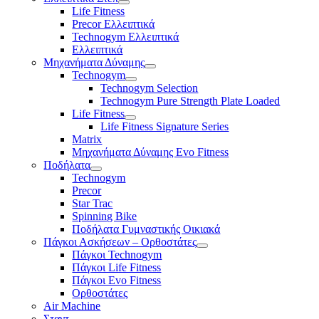
Life Fitness
Precor Ελλειπτικά
Technogym Ελλειπτικά
Ελλειπτικά
Μηχανήματα Δύναμης
Technogym
Technogym Selection
Technogym Pure Strength Plate Loaded
Life Fitness
Life Fitness Signature Series
Matrix
Μηχανήματα Δύναμης Evo Fitness
Ποδήλατα
Technogym
Precor
Star Trac
Spinning Bike
Ποδήλατα Γυμναστικής Οικιακά
Πάγκοι Ασκήσεων – Ορθοστάτες
Πάγκοι Technogym
Πάγκοι Life Fitness
Πάγκοι Evo Fitness
Ορθοστάτες
Air Machine
Σταντ