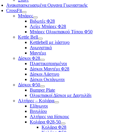
Ανακατασκευασμένα Οργανα Γυμναστικής
CrossFit
Μπάρες
Βιδωτές Φ28
Λείες Μπάρες Φ28
Μπάρες Ολυμπιακού Τύπου Φ50
Kettle Bell
Kettlebell με λάστιχο
Αγωνιστικό
Μαντέμι
Δίσκοι Φ28
Πλαστικοποιημένοι
Δίσκοι Μαντέμι Φ28
Δίσκοι Λάστιχο
Δίσκοι Οκτάγωνοι
Δίσκοι Φ50
Bumper Plate
Ολυμπιακοί Δίσκοι με Δαχτυλίδι
Αλτήρες – Κολάρα
Εξάγωνοι
Βινυλίου
Αλτήρες για δίσκους
Κολάρα Φ28-50
Κολάρα Φ28