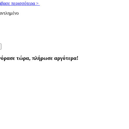
άβασε περισσότερα >
αντλημένο
γόρασε τώρα, πλήρωσε αργότερα!