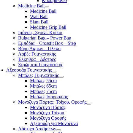
Κολάρα Φ50
Medicine Ball
Medicine Ball
Wall Ball
Slam Ball
Medicine Grip Ball
Ιμάντες- Σχοινί- Κρίκοι
Bulgarian Bag – Power Bag
Εμπόδια – Crossfit Box – Step
Βάρη Άκρων – Γιλέκο
Λαβές Γυμναστικής
Έλκηθρα – Δέστρες
Στρώματα Γυμναστικής
Αξεσουάρ Γυμναστικής
Μπάλες Γυμναστικής
Μπάλες 55cm
Μπάλες 65cm
Μπάλες 75cm
Μπάλες Ισορροπίας
Μονόζυγα Πόρτας, Τοίχου, Οροφής
Μονόζυγα Πόρτας
Μονόζυγα Τοίχου
Μονόζυγα Οροφής
Αξεσουάρ για Μονόζυγα
Λάστιχα Ασκήσεων