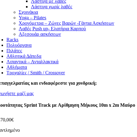
Λάστιχα με λαβές
Λάστιχα χωρίς λαβές
Σχοινάκια
Yoga – Pilates
Χρονόμετρα – Ζώνες Βαρών -Γάντια Ασκήσεων
Λαβές Push up- Ελατήρια Καρπού
Αξεσουάρ ασκήσεων
Racks
Πολυόργανα
Πιλάτες
Αθλητικά Δάπεδα
Λιπαντικά – Ανταλλακτικά
Αθλήματα
Τροχαλίες / Smith / Crossover
επαγγελματίας και ενδιαφέρεστε για χονδρική;
νωνήστε μαζί μας
οοτάπητας Sprint Track με Αρίθμηση Μήκους 10m x 2m Μαύρο
470,00
€
αντλημένο