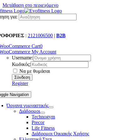
Μετάβαση στο περιεχόμενο
ηση για:
ΡΟΦΟΡΙΕΣ
:
2121006500
|
B2B
WooCommerce Cart
0
WooCommerce My Account
Username:
Κωδικός:
Να με θυμάσαι
Register
oggle Navigation
Όργανα γυμναστικής
Διάδρομοι
Technogym
Precor
Life Fitness
Διάδρομοι Οικιακής Χρήσης
Ελλειπτικά Στεπ