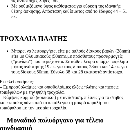
τις αντίστοιχες λαβές τους.
Με ρυθμιζόμενο ύψος καθίσματος για εύρεση της ιδανικής
θέσης άσκησης. Απόσταση καθίσματος από το έδαφος 44 – 51
εκ.
ΤΡΟΧΑΛΙΑ ΠΛΑΤΗΣ
Μπορεί να λειτουργήσει είτε με απλούς δίσκους βαρών (28mm
είτε με Ολυμπιακούς (50mm),με πρόσθετους προσαρμογείς
(“μανίκια”) που περιέχονται. Σε κάθε πλευρά υπάρχει ωφέλιμο
μήκος ανάρτησης 19 εκ. για τους δίσκους 28mm και 14 εκ. για
τους δίσκους 50mm. Σύνολο 38 και 28 εκατοστά αντίστοιχα.
Εκτελεί ασκήσεις:
– Εμπροσθολαίμιες και οπισθολαίμιες έλξεις πλάτης και πιέσεις
τρικέφαλων με την ψηλή τροχαλία.
– Κάμψεις κορμού (κοιλιακοί) με αντίσταση, πιέσεις για το στήθος
και εκτάσεις πάνω από το κεφάλι για τη μακρά κεφαλή του
τρικέφαλου με την μεσαία τροχαλία.
Μοναδικό πολυόργανο για τέλειο
συνδυασμό