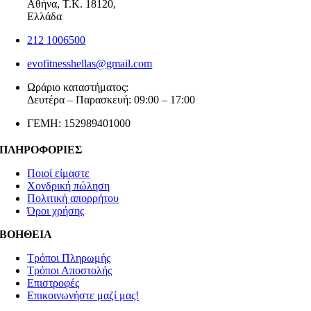
Αθήνα, Τ.Κ. 18120,
Ελλάδα
212 1006500
evofitnesshellas@gmail.com
Ωράριο καταστήματος:
Δευτέρα – Παρασκευή: 09:00 – 17:00
ΓΕΜΗ: 152989401000
ΠΛΗΡΟΦΟΡΙΕΣ
Ποιοί είμαστε
Χονδρική πώληση
Πολιτική απορρήτου
Όροι χρήσης
ΒΟΗΘΕΙΑ
Τρόποι Πληρωμής
Τρόποι Αποστολής
Επιστροφές
Επικοινωνήστε μαζί μας!