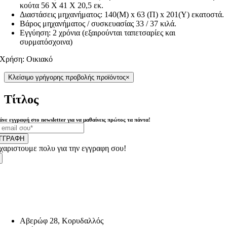
κούτα 56 Χ 41 Χ 20,5 εκ.
Διαστάσεις μηχανήματος: 140(Μ) x 63 (Π) x 201(Y) εκατοστά.
Βάρος μηχανήματος / συσκευασίας 33 / 37 κιλά.
Εγγύηση: 2 χρόνια (εξαιρούνται ταπετσαρίες και
συρματόσχοινα)
Χρήση: Οικιακό
Κλείσιμο γρήγορης προβολής προϊόντος
×
Τίτλος
άνε εγγραφή στο newsletter για να μαθαίνεις πρώτος τα πάντα!
ΓΓΡΑΦΗ
χαριστουμε πολυ για την εγγραφη σου!
Αβερώφ 28, Κορυδαλλός