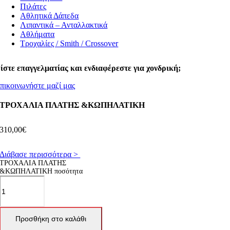
Πιλάτες
Αθλητικά Δάπεδα
Λιπαντικά – Ανταλλακτικά
Αθλήματα
Τροχαλίες / Smith / Crossover
ίστε επαγγελματίας και ενδιαφέρεστε για χονδρική;
πικοινωνήστε μαζί μας
ΤΡΟΧΑΛΙΑ ΠΛΑΤΗΣ &ΚΩΠΗΛΑΤΙΚΗ
310,00
€
Διάβασε περισσότερα >
ΤΡΟΧΑΛΙΑ ΠΛΑΤΗΣ
&ΚΩΠΗΛΑΤΙΚΗ ποσότητα
Προσθήκη στο καλάθι