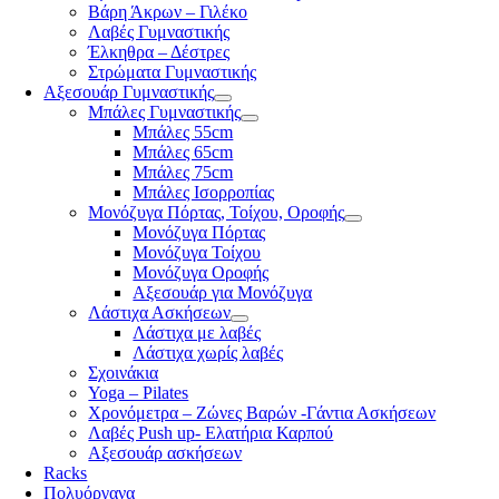
Βάρη Άκρων – Γιλέκο
Λαβές Γυμναστικής
Έλκηθρα – Δέστρες
Στρώματα Γυμναστικής
Αξεσουάρ Γυμναστικής
Μπάλες Γυμναστικής
Μπάλες 55cm
Μπάλες 65cm
Μπάλες 75cm
Μπάλες Ισορροπίας
Μονόζυγα Πόρτας, Τοίχου, Οροφής
Μονόζυγα Πόρτας
Μονόζυγα Τοίχου
Μονόζυγα Οροφής
Αξεσουάρ για Μονόζυγα
Λάστιχα Ασκήσεων
Λάστιχα με λαβές
Λάστιχα χωρίς λαβές
Σχοινάκια
Yoga – Pilates
Χρονόμετρα – Ζώνες Βαρών -Γάντια Ασκήσεων
Λαβές Push up- Ελατήρια Καρπού
Αξεσουάρ ασκήσεων
Racks
Πολυόργανα