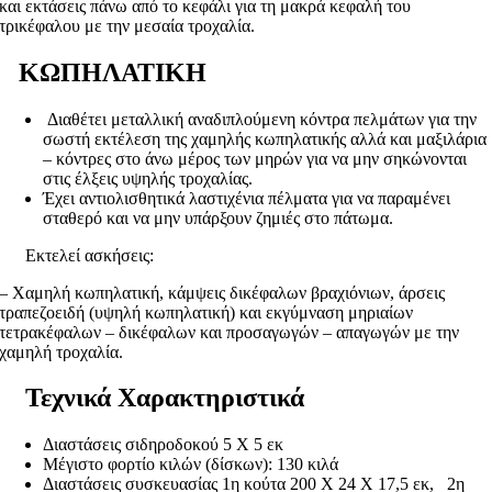
και εκτάσεις πάνω από το κεφάλι για τη μακρά κεφαλή του
τρικέφαλου με την μεσαία τροχαλία.
ΚΩΠΗΛΑΤΙΚΗ
Διαθέτει μεταλλική αναδιπλούμενη κόντρα πελμάτων για την
σωστή εκτέλεση της χαμηλής κωπηλατικής αλλά και μαξιλάρια
– κόντρες στο άνω μέρος των μηρών για να μην σηκώνονται
στις έλξεις υψηλής τροχαλίας.
Έχει αντιολισθητικά λαστιχένια πέλματα για να παραμένει
σταθερό και να μην υπάρξουν ζημιές στο πάτωμα.
Εκτελεί ασκήσεις:
– Χαμηλή κωπηλατική, κάμψεις δικέφαλων βραχιόνιων, άρσεις
τραπεζοειδή (υψηλή κωπηλατική) και εκγύμναση μηριαίων
τετρακέφαλων – δικέφαλων και προσαγωγών – απαγωγών με την
χαμηλή τροχαλία.
Τεχνικά Χαρακτηριστικά
Διαστάσεις σιδηροδοκού 5 X 5 εκ
Μέγιστο φορτίο κιλών (δίσκων): 130 κιλά
Διαστάσεις συσκευασίας 1η κούτα 200 Χ 24 Χ 17,5 εκ, 2η