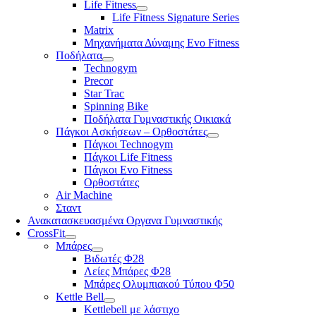
Life Fitness
Life Fitness Signature Series
Matrix
Μηχανήματα Δύναμης Evo Fitness
Ποδήλατα
Technogym
Precor
Star Trac
Spinning Bike
Ποδήλατα Γυμναστικής Οικιακά
Πάγκοι Ασκήσεων – Ορθοστάτες
Πάγκοι Technogym
Πάγκοι Life Fitness
Πάγκοι Evo Fitness
Ορθοστάτες
Air Machine
Σταντ
Ανακατασκευασμένα Οργανα Γυμναστικής
CrossFit
Μπάρες
Βιδωτές Φ28
Λείες Μπάρες Φ28
Μπάρες Ολυμπιακού Τύπου Φ50
Kettle Bell
Kettlebell με λάστιχο