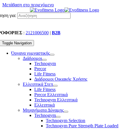
Μετάβαση στο περιεχόμενο
ηση για:
ΡΟΦΟΡΙΕΣ
:
2121006500
|
B2B
Toggle Navigation
Όργανα γυμναστικής
Διάδρομοι
Technogym
Precor
Life Fitness
Διάδρομοι Οικιακής Χρήσης
Ελλειπτικά Στεπ
Life Fitness
Precor Ελλειπτικά
Technogym Ελλειπτικά
Ελλειπτικά
Μηχανήματα Δύναμης
Technogym
Technogym Selection
Technogym Pure Strength Plate Loaded