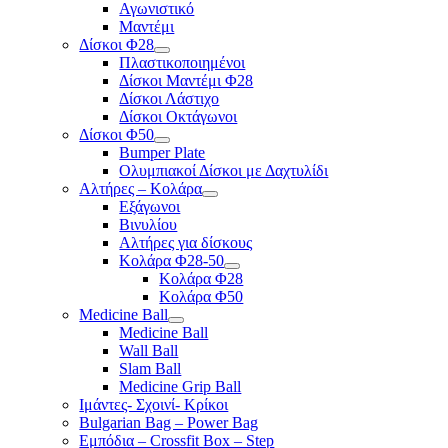
Αγωνιστικό
Μαντέμι
Δίσκοι Φ28
Πλαστικοποιημένοι
Δίσκοι Μαντέμι Φ28
Δίσκοι Λάστιχο
Δίσκοι Οκτάγωνοι
Δίσκοι Φ50
Bumper Plate
Ολυμπιακοί Δίσκοι με Δαχτυλίδι
Αλτήρες – Κολάρα
Εξάγωνοι
Βινυλίου
Αλτήρες για δίσκους
Κολάρα Φ28-50
Κολάρα Φ28
Κολάρα Φ50
Medicine Ball
Medicine Ball
Wall Ball
Slam Ball
Medicine Grip Ball
Ιμάντες- Σχοινί- Κρίκοι
Bulgarian Bag – Power Bag
Εμπόδια – Crossfit Box – Step