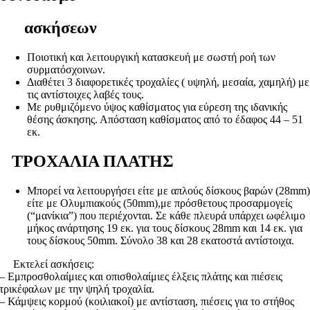
ασκήσεων
Ποιοτική και λειτουργική κατασκευή με σωστή ροή των
συρματόσχοινων.
Διαθέτει 3 διαφορετικές τροχαλίες ( υψηλή, μεσαία, χαμηλή) με
τις αντίστοιχες λαβές τους.
Με ρυθμιζόμενο ύψος καθίσματος για εύρεση της ιδανικής
θέσης άσκησης. Απόσταση καθίσματος από το έδαφος 44 – 51
εκ.
ΤΡΟΧΑΛΙΑ ΠΛΑΤΗΣ
Μπορεί να λειτουργήσει είτε με απλούς δίσκους βαρών (28mm
είτε με Ολυμπιακούς (50mm),με πρόσθετους προσαρμογείς
(“μανίκια”) που περιέχονται. Σε κάθε πλευρά υπάρχει ωφέλιμο
μήκος ανάρτησης 19 εκ. για τους δίσκους 28mm και 14 εκ. για
τους δίσκους 50mm. Σύνολο 38 και 28 εκατοστά αντίστοιχα.
Εκτελεί ασκήσεις:
– Εμπροσθολαίμιες και οπισθολαίμιες έλξεις πλάτης και πιέσεις
τρικέφαλων με την ψηλή τροχαλία.
– Κάμψεις κορμού (κοιλιακοί) με αντίσταση, πιέσεις για το στήθος