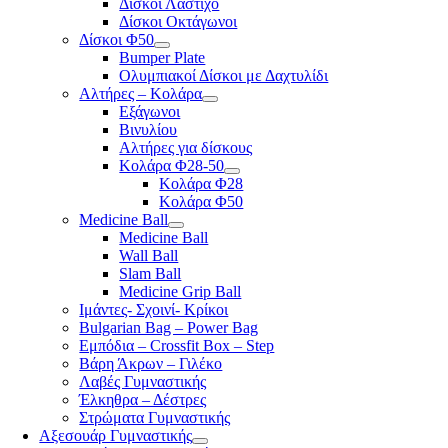
Δίσκοι Λάστιχο
Δίσκοι Οκτάγωνοι
Δίσκοι Φ50
Bumper Plate
Ολυμπιακοί Δίσκοι με Δαχτυλίδι
Αλτήρες – Κολάρα
Εξάγωνοι
Βινυλίου
Αλτήρες για δίσκους
Κολάρα Φ28-50
Κολάρα Φ28
Κολάρα Φ50
Medicine Ball
Medicine Ball
Wall Ball
Slam Ball
Medicine Grip Ball
Ιμάντες- Σχοινί- Κρίκοι
Bulgarian Bag – Power Bag
Εμπόδια – Crossfit Box – Step
Βάρη Άκρων – Γιλέκο
Λαβές Γυμναστικής
Έλκηθρα – Δέστρες
Στρώματα Γυμναστικής
Αξεσουάρ Γυμναστικής