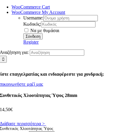
WooCommerce Cart
WooCommerce My Account
Username:
Κωδικός:
Να με θυμάσαι
Register
Αναζήτηση για:
ίστε επαγγελματίας και ενδιαφέρεστε για χονδρική;
πικοινωνήστε μαζί μας
Συνθετικός Χλοοτάπητας Ύψος 28mm
14,50
€
Διάβασε περισσότερα >
Συνθετικός Χλοοτάπητας Ύψος