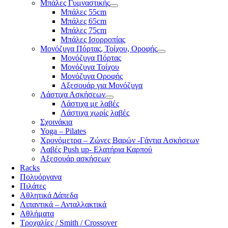
Μπάλες Γυμναστικής
Μπάλες 55cm
Μπάλες 65cm
Μπάλες 75cm
Μπάλες Ισορροπίας
Μονόζυγα Πόρτας, Τοίχου, Οροφής
Μονόζυγα Πόρτας
Μονόζυγα Τοίχου
Μονόζυγα Οροφής
Αξεσουάρ για Μονόζυγα
Λάστιχα Ασκήσεων
Λάστιχα με λαβές
Λάστιχα χωρίς λαβές
Σχοινάκια
Yoga – Pilates
Χρονόμετρα – Ζώνες Βαρών -Γάντια Ασκήσεων
Λαβές Push up- Ελατήρια Καρπού
Αξεσουάρ ασκήσεων
Racks
Πολυόργανα
Πιλάτες
Αθλητικά Δάπεδα
Λιπαντικά – Ανταλλακτικά
Αθλήματα
Τροχαλίες / Smith / Crossover