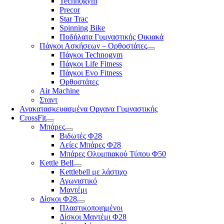
Technogym
Precor
Star Trac
Spinning Bike
Ποδήλατα Γυμναστικής Οικιακά
Πάγκοι Ασκήσεων – Ορθοστάτες
Πάγκοι Technogym
Πάγκοι Life Fitness
Πάγκοι Evo Fitness
Ορθοστάτες
Air Machine
Σταντ
Ανακατασκευασμένα Οργανα Γυμναστικής
CrossFit
Μπάρες
Βιδωτές Φ28
Λείες Μπάρες Φ28
Μπάρες Ολυμπιακού Τύπου Φ50
Kettle Bell
Kettlebell με λάστιχο
Αγωνιστικό
Μαντέμι
Δίσκοι Φ28
Πλαστικοποιημένοι
Δίσκοι Μαντέμι Φ28