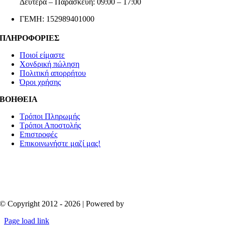
Δευτέρα – Παρασκευή: 09:00 – 17:00
ΓΕΜΗ: 152989401000
ΠΛΗΡΟΦΟΡΙΕΣ
Ποιοί είμαστε
Χονδρική πώληση
Πολιτική απορρήτου
Όροι χρήσης
ΒΟΗΘΕΙΑ
Τρόποι Πληρωμής
Τρόποι Αποστολής
Επιστροφές
Επικοινωνήστε μαζί μας!
© Copyright 2012 - 2026 | Powered by
Aboutnet
Page load link