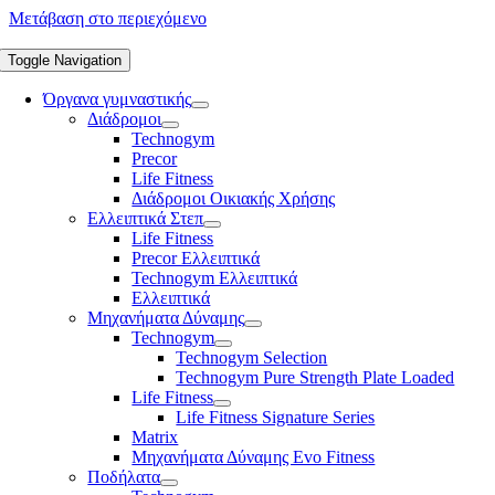
Μετάβαση στο περιεχόμενο
Toggle Navigation
Όργανα γυμναστικής
Διάδρομοι
Technogym
Precor
Life Fitness
Διάδρομοι Οικιακής Χρήσης
Ελλειπτικά Στεπ
Life Fitness
Precor Ελλειπτικά
Technogym Ελλειπτικά
Ελλειπτικά
Μηχανήματα Δύναμης
Technogym
Technogym Selection
Technogym Pure Strength Plate Loaded
Life Fitness
Life Fitness Signature Series
Matrix
Μηχανήματα Δύναμης Evo Fitness
Ποδήλατα