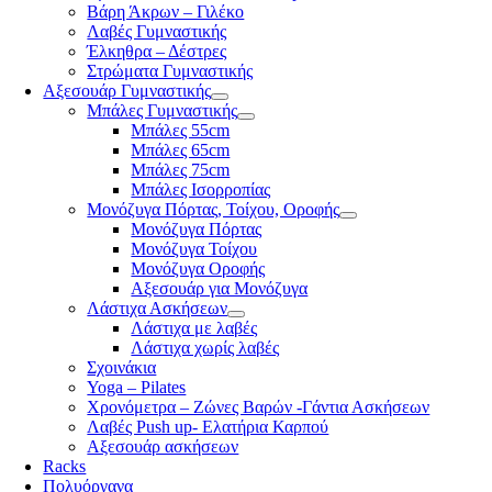
Βάρη Άκρων – Γιλέκο
Λαβές Γυμναστικής
Έλκηθρα – Δέστρες
Στρώματα Γυμναστικής
Αξεσουάρ Γυμναστικής
Μπάλες Γυμναστικής
Μπάλες 55cm
Μπάλες 65cm
Μπάλες 75cm
Μπάλες Ισορροπίας
Μονόζυγα Πόρτας, Τοίχου, Οροφής
Μονόζυγα Πόρτας
Μονόζυγα Τοίχου
Μονόζυγα Οροφής
Αξεσουάρ για Μονόζυγα
Λάστιχα Ασκήσεων
Λάστιχα με λαβές
Λάστιχα χωρίς λαβές
Σχοινάκια
Yoga – Pilates
Χρονόμετρα – Ζώνες Βαρών -Γάντια Ασκήσεων
Λαβές Push up- Ελατήρια Καρπού
Αξεσουάρ ασκήσεων
Racks
Πολυόργανα