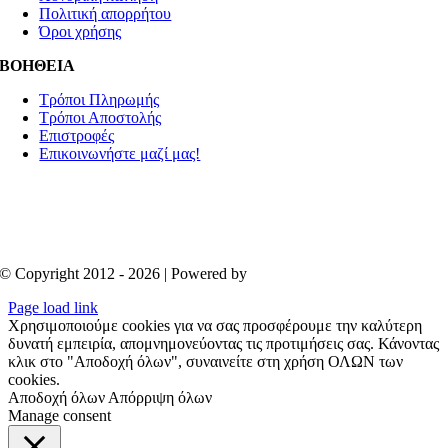
Πολιτική απορρήτου
Όροι χρήσης
ΒΟΗΘΕΙΑ
Τρόποι Πληρωμής
Τρόποι Αποστολής
Επιστροφές
Επικοινωνήστε μαζί μας!
© Copyright 2012 - 2026 | Powered by
Aboutnet
Page load link
Χρησιμοποιούμε cookies για να σας προσφέρουμε την καλύτερη
δυνατή εμπειρία, απομνημονεύοντας τις προτιμήσεις σας. Κάνοντας
κλικ στο "Αποδοχή όλων", συναινείτε στη χρήση ΟΛΩΝ των
cookies.
Αποδοχή όλων
Απόρριψη όλων
Manage consent