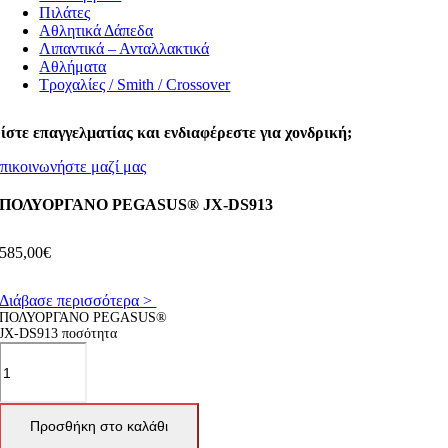
Πιλάτες
Αθλητικά Δάπεδα
Λιπαντικά – Ανταλλακτικά
Αθλήματα
Τροχαλίες / Smith / Crossover
ίστε επαγγελματίας και ενδιαφέρεστε για χονδρική;
πικοινωνήστε μαζί μας
ΠΟΛΥΟΡΓΑΝΟ PEGASUS® JX-DS913
585,00
€
Διάβασε περισσότερα >
ΠΟΛΥΟΡΓΑΝΟ PEGASUS®
JX-DS913 ποσότητα
Προσθήκη στο καλάθι