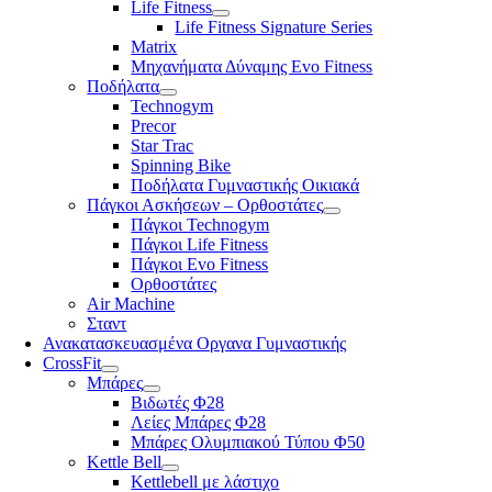
Life Fitness
Life Fitness Signature Series
Matrix
Μηχανήματα Δύναμης Evo Fitness
Ποδήλατα
Technogym
Precor
Star Trac
Spinning Bike
Ποδήλατα Γυμναστικής Οικιακά
Πάγκοι Ασκήσεων – Ορθοστάτες
Πάγκοι Technogym
Πάγκοι Life Fitness
Πάγκοι Evo Fitness
Ορθοστάτες
Air Machine
Σταντ
Ανακατασκευασμένα Οργανα Γυμναστικής
CrossFit
Μπάρες
Βιδωτές Φ28
Λείες Μπάρες Φ28
Μπάρες Ολυμπιακού Τύπου Φ50
Kettle Bell
Kettlebell με λάστιχο