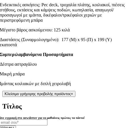
Ενδεικτικές ασκήσεις: Pec deck, τροχαλία πλάτης, κοιλιακοί, πιέσεις
στήθους, εκτάσεις και κάμψεις ποδιών, κωπηλασία, απαγωγοί/
προσαγωγοί με ιμάντα, δικέφαλοι/τρικέφαλοι χεριών με
περιστρεφόμενη μπάρα
Μέγιστο βάρος ασκούμενου: 125 κιλά
Διαστάσεις (Συναρμολογημένο): 177 (Μ) x 95 (Π) x 199 (Υ)
εκατοστά
Συμπεριλαμβανόμενα Προσαρτήματα
Δέστρα αστραγάλου
Μικρή μπάρα
Ιμάντας κοιλιακών με διπλή χειρολαβή
Κλείσιμο γρήγορης προβολής προϊόντος
×
Τίτλος
άνε εγγραφή στο newsletter για να μαθαίνεις πρώτος τα πάντα!