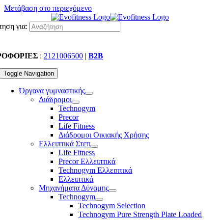
Μετάβαση στο περιεχόμενο
ηση για:
ΡΟΦΟΡΙΕΣ
:
2121006500
|
B2B
Toggle Navigation
Όργανα γυμναστικής
Διάδρομοι
Technogym
Precor
Life Fitness
Διάδρομοι Οικιακής Χρήσης
Ελλειπτικά Στεπ
Life Fitness
Precor Ελλειπτικά
Technogym Ελλειπτικά
Ελλειπτικά
Μηχανήματα Δύναμης
Technogym
Technogym Selection
Technogym Pure Strength Plate Loaded