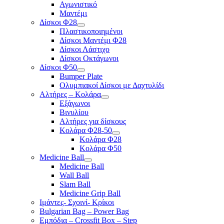
Αγωνιστικό
Μαντέμι
Δίσκοι Φ28
Πλαστικοποιημένοι
Δίσκοι Μαντέμι Φ28
Δίσκοι Λάστιχο
Δίσκοι Οκτάγωνοι
Δίσκοι Φ50
Bumper Plate
Ολυμπιακοί Δίσκοι με Δαχτυλίδι
Αλτήρες – Κολάρα
Εξάγωνοι
Βινυλίου
Αλτήρες για δίσκους
Κολάρα Φ28-50
Κολάρα Φ28
Κολάρα Φ50
Medicine Ball
Medicine Ball
Wall Ball
Slam Ball
Medicine Grip Ball
Ιμάντες- Σχοινί- Κρίκοι
Bulgarian Bag – Power Bag
Εμπόδια – Crossfit Box – Step