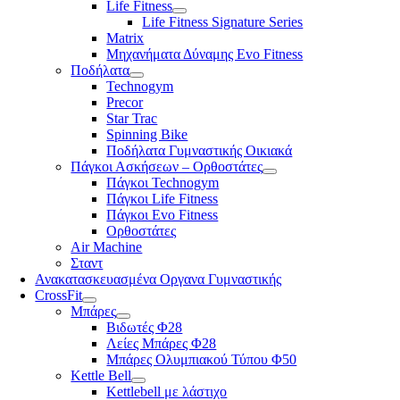
Life Fitness
Life Fitness Signature Series
Matrix
Μηχανήματα Δύναμης Evo Fitness
Ποδήλατα
Technogym
Precor
Star Trac
Spinning Bike
Ποδήλατα Γυμναστικής Οικιακά
Πάγκοι Ασκήσεων – Ορθοστάτες
Πάγκοι Technogym
Πάγκοι Life Fitness
Πάγκοι Evo Fitness
Ορθοστάτες
Air Machine
Σταντ
Ανακατασκευασμένα Οργανα Γυμναστικής
CrossFit
Μπάρες
Βιδωτές Φ28
Λείες Μπάρες Φ28
Μπάρες Ολυμπιακού Τύπου Φ50
Kettle Bell
Kettlebell με λάστιχο