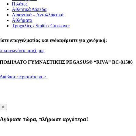
Πιλάτες
Αθλητικά Δάπεδα
Λιπαντικά – Ανταλλακτικά
Αθλήματα
Τροχαλίες / Smith / Crossover
ίστε επαγγελματίας και ενδιαφέρεστε για χονδρική;
πικοινωνήστε μαζί μας
ΠΟΔΗΛΑΤΟ ΓΥΜΝΑΣΤΙΚΗΣ PEGASUS® “RIVA” BC‑81500
Διάβασε περισσότερα >
×
Αγόρασε τώρα, πλήρωσε αργότερα!