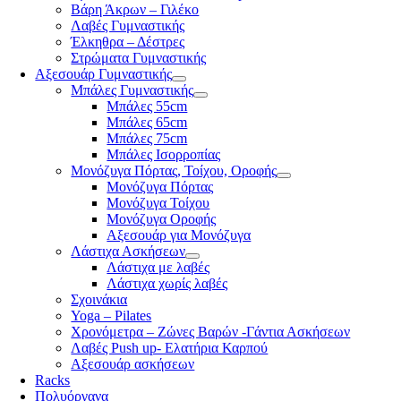
Βάρη Άκρων – Γιλέκο
Λαβές Γυμναστικής
Έλκηθρα – Δέστρες
Στρώματα Γυμναστικής
Αξεσουάρ Γυμναστικής
Μπάλες Γυμναστικής
Μπάλες 55cm
Μπάλες 65cm
Μπάλες 75cm
Μπάλες Ισορροπίας
Μονόζυγα Πόρτας, Τοίχου, Οροφής
Μονόζυγα Πόρτας
Μονόζυγα Τοίχου
Μονόζυγα Οροφής
Αξεσουάρ για Μονόζυγα
Λάστιχα Ασκήσεων
Λάστιχα με λαβές
Λάστιχα χωρίς λαβές
Σχοινάκια
Yoga – Pilates
Χρονόμετρα – Ζώνες Βαρών -Γάντια Ασκήσεων
Λαβές Push up- Ελατήρια Καρπού
Αξεσουάρ ασκήσεων
Racks
Πολυόργανα