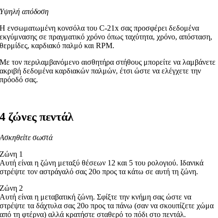
Υψηλή απόδοση
Η ενσωματωμένη κονσόλα του C-21x σας προσφέρει δεδομένα
εκγύμνασης σε πραγματικό χρόνο όπως ταχύτητα, χρόνο, απόσταση,
θερμίδες, καρδιακό παλμό και RPM.
Με τον περιλαμβανόμενο αισθητήρα στήθους μπορείτε να λαμβάνετε
ακριβή δεδομένα καρδιακών παλμών, έτσι ώστε να ελέγχετε την
πρόοδό σας.
4 ζώνες πεντάλ
Ασκηθείτε σωστά
Ζώνη 1
Αυτή είναι η ζώνη μεταξύ θέσεων 12 και 5 του ρολογιού. Ιδανικά
στρέψτε τον αστράγαλό σας 20o προς τα κάτω σε αυτή τη ζώνη.
Ζώνη 2
Αυτή είναι η μεταβατική ζώνη. Σφίξτε την κνήμη σας ώστε να
στρέψτε τα δάχτυλα σας 20o προς τα πάνω (σαν να σκουπίζετε χώμα
από τη φτέρνα) αλλά κρατήστε σταθερό το πόδι στο πεντάλ.