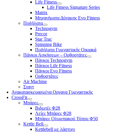
Life Fitness
Life Fitness Signature Series
Matrix
Μηχανήματα Δύναμης Evo Fitness
Ποδήλατα
Technogym
Precor
Star Trac
Spinning Bike
Ποδήλατα Γυμναστικής Οικιακά
Πάγκοι Ασκήσεων – Ορθοστάτες
Πάγκοι Technogym
Πάγκοι Life Fitness
Πάγκοι Evo Fitness
Ορθοστάτες
Air Machine
Σταντ
Ανακατασκευασμένα Οργανα Γυμναστικής
CrossFit
Μπάρες
Βιδωτές Φ28
Λείες Μπάρες Φ28
Μπάρες Ολυμπιακού Τύπου Φ50
Kettle Bell
Kettlebell με λάστιχο