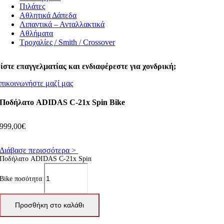
Πιλάτες
Αθλητικά Δάπεδα
Λιπαντικά – Ανταλλακτικά
Αθλήματα
Τροχαλίες / Smith / Crossover
ίστε επαγγελματίας και ενδιαφέρεστε για χονδρική;
πικοινωνήστε μαζί μας
Ποδήλατο ADIDAS C‑21x Spin Bike
999,00
€
Διάβασε περισσότερα >
Ποδήλατο ADIDAS C‑21x Spin
Bike ποσότητα
Προσθήκη στο καλάθι