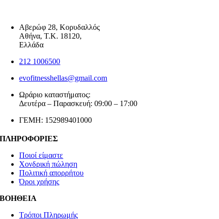
Αβερώφ 28, Κορυδαλλός
Αθήνα, Τ.Κ. 18120,
Ελλάδα
212 1006500
evofitnesshellas@gmail.com
Ωράριο καταστήματος:
Δευτέρα – Παρασκευή: 09:00 – 17:00
ΓΕΜΗ: 152989401000
ΠΛΗΡΟΦΟΡΙΕΣ
Ποιοί είμαστε
Χονδρική πώληση
Πολιτική απορρήτου
Όροι χρήσης
ΒΟΗΘΕΙΑ
Τρόποι Πληρωμής