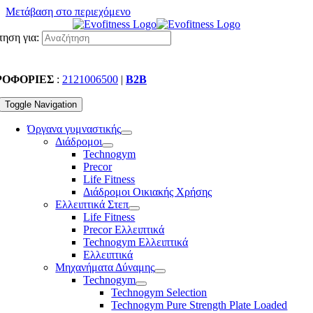
Μετάβαση στο περιεχόμενο
ηση για:
ΡΟΦΟΡΙΕΣ
:
2121006500
|
B2B
Toggle Navigation
Όργανα γυμναστικής
Διάδρομοι
Technogym
Precor
Life Fitness
Διάδρομοι Οικιακής Χρήσης
Ελλειπτικά Στεπ
Life Fitness
Precor Ελλειπτικά
Technogym Ελλειπτικά
Ελλειπτικά
Μηχανήματα Δύναμης
Technogym
Technogym Selection
Technogym Pure Strength Plate Loaded