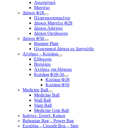
Αγωνιστικό
Μαντέμι
Δίσκοι Φ28
Πλαστικοποιημένοι
Δίσκοι Μαντέμι Φ28
Δίσκοι Λάστιχο
Δίσκοι Οκτάγωνοι
Δίσκοι Φ50
Bumper Plate
Ολυμπιακοί Δίσκοι με Δαχτυλίδι
Αλτήρες – Κολάρα
Εξάγωνοι
Βινυλίου
Αλτήρες για δίσκους
Κολάρα Φ28-50
Κολάρα Φ28
Κολάρα Φ50
Medicine Ball
Medicine Ball
Wall Ball
Slam Ball
Medicine Grip Ball
Ιμάντες- Σχοινί- Κρίκοι
Bulgarian Bag – Power Bag
Εμπόδια – Crossfit Box – Step