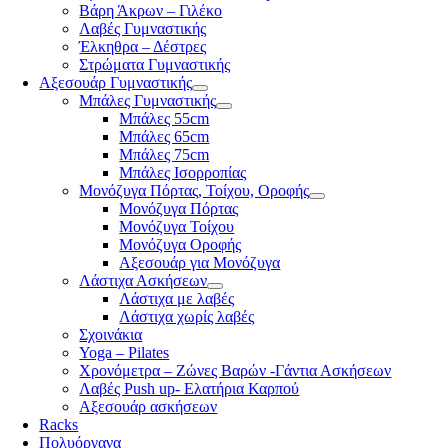
Βάρη Άκρων – Γιλέκο
Λαβές Γυμναστικής
Έλκηθρα – Δέστρες
Στρώματα Γυμναστικής
Αξεσουάρ Γυμναστικής
Μπάλες Γυμναστικής
Μπάλες 55cm
Μπάλες 65cm
Μπάλες 75cm
Μπάλες Ισορροπίας
Μονόζυγα Πόρτας, Τοίχου, Οροφής
Μονόζυγα Πόρτας
Μονόζυγα Τοίχου
Μονόζυγα Οροφής
Αξεσουάρ για Μονόζυγα
Λάστιχα Ασκήσεων
Λάστιχα με λαβές
Λάστιχα χωρίς λαβές
Σχοινάκια
Yoga – Pilates
Χρονόμετρα – Ζώνες Βαρών -Γάντια Ασκήσεων
Λαβές Push up- Ελατήρια Καρπού
Αξεσουάρ ασκήσεων
Racks
Πολυόργανα