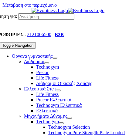
Μετάβαση στο περιεχόμενο
ηση για:
ΡΟΦΟΡΙΕΣ
:
2121006500
|
B2B
Toggle Navigation
Όργανα γυμναστικής
Διάδρομοι
Technogym
Precor
Life Fitness
Διάδρομοι Οικιακής Χρήσης
Ελλειπτικά Στεπ
Life Fitness
Precor Ελλειπτικά
Technogym Ελλειπτικά
Ελλειπτικά
Μηχανήματα Δύναμης
Technogym
Technogym Selection
Technogym Pure Strength Plate Loaded