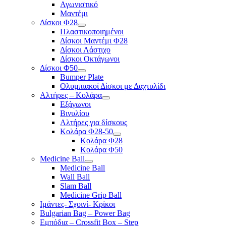
Αγωνιστικό
Μαντέμι
Δίσκοι Φ28
Πλαστικοποιημένοι
Δίσκοι Μαντέμι Φ28
Δίσκοι Λάστιχο
Δίσκοι Οκτάγωνοι
Δίσκοι Φ50
Bumper Plate
Ολυμπιακοί Δίσκοι με Δαχτυλίδι
Αλτήρες – Κολάρα
Εξάγωνοι
Βινυλίου
Αλτήρες για δίσκους
Κολάρα Φ28-50
Κολάρα Φ28
Κολάρα Φ50
Medicine Ball
Medicine Ball
Wall Ball
Slam Ball
Medicine Grip Ball
Ιμάντες- Σχοινί- Κρίκοι
Bulgarian Bag – Power Bag
Εμπόδια – Crossfit Box – Step