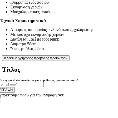
Ισορροπία ενός ποδιού
Εκγύμναση χεριών
Μυοχαλαρωτικές ασκήσεις
Τεχνικά Χαρακτηριστικά
Ασκήσεις ισορροπίας, ενδυνάμωσης, χαλάρωσης
Με λάστιχο εκγύμνασης χεριών
Διατίθεται μαζί με foot pump
Διάμετρο 58cm
Ύψος μπάλας 22cm
Κλείσιμο γρήγορης προβολής προϊόντος
×
Τίτλος
άνε εγγραφή στο newsletter για να μαθαίνεις πρώτος τα πάντα!
ΓΓΡΑΦΗ
χαριστουμε πολυ για την εγγραφη σου!