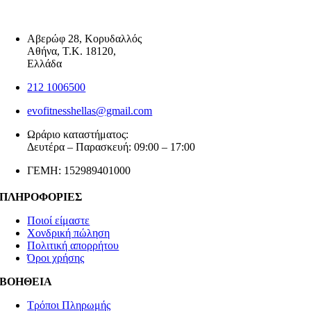
Αβερώφ 28, Κορυδαλλός
Αθήνα, Τ.Κ. 18120,
Ελλάδα
212 1006500
evofitnesshellas@gmail.com
Ωράριο καταστήματος:
Δευτέρα – Παρασκευή: 09:00 – 17:00
ΓΕΜΗ: 152989401000
ΠΛΗΡΟΦΟΡΙΕΣ
Ποιοί είμαστε
Χονδρική πώληση
Πολιτική απορρήτου
Όροι χρήσης
ΒΟΗΘΕΙΑ
Τρόποι Πληρωμής