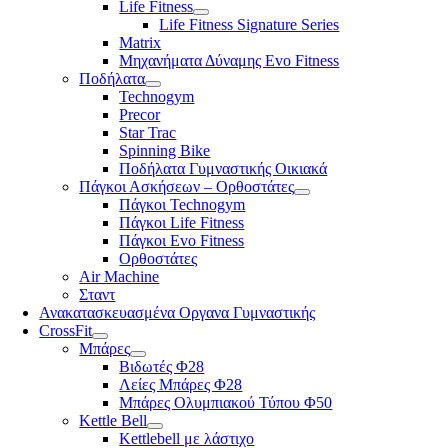
Life Fitness
Life Fitness Signature Series
Matrix
Μηχανήματα Δύναμης Evo Fitness
Ποδήλατα
Technogym
Precor
Star Trac
Spinning Bike
Ποδήλατα Γυμναστικής Οικιακά
Πάγκοι Ασκήσεων – Ορθοστάτες
Πάγκοι Technogym
Πάγκοι Life Fitness
Πάγκοι Evo Fitness
Ορθοστάτες
Air Machine
Σταντ
Ανακατασκευασμένα Οργανα Γυμναστικής
CrossFit
Μπάρες
Βιδωτές Φ28
Λείες Μπάρες Φ28
Μπάρες Ολυμπιακού Τύπου Φ50
Kettle Bell
Kettlebell με λάστιχο