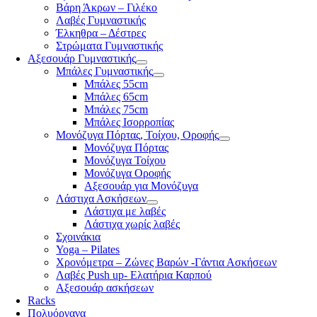
Βάρη Άκρων – Γιλέκο
Λαβές Γυμναστικής
Έλκηθρα – Δέστρες
Στρώματα Γυμναστικής
Αξεσουάρ Γυμναστικής
Μπάλες Γυμναστικής
Μπάλες 55cm
Μπάλες 65cm
Μπάλες 75cm
Μπάλες Ισορροπίας
Μονόζυγα Πόρτας, Τοίχου, Οροφής
Μονόζυγα Πόρτας
Μονόζυγα Τοίχου
Μονόζυγα Οροφής
Αξεσουάρ για Μονόζυγα
Λάστιχα Ασκήσεων
Λάστιχα με λαβές
Λάστιχα χωρίς λαβές
Σχοινάκια
Yoga – Pilates
Χρονόμετρα – Ζώνες Βαρών -Γάντια Ασκήσεων
Λαβές Push up- Ελατήρια Καρπού
Αξεσουάρ ασκήσεων
Racks
Πολυόργανα