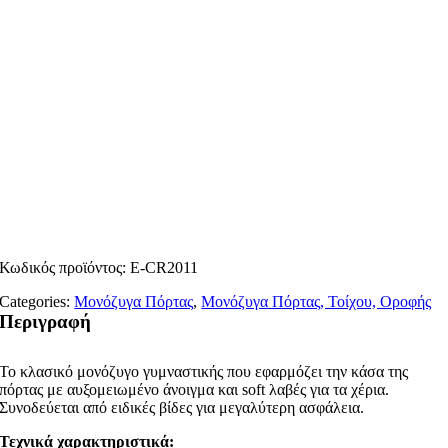
Κωδικός προϊόντος:
E-CR2011
Categories:
Μονόζυγα Πόρτας
,
Μονόζυγα Πόρτας, Τοίχου, Οροφής
Περιγραφή
Το κλασικό μονόζυγο γυμναστικής που εφαρμόζει την κάσα της
πόρτας με αυξομειωμένο άνοιγμα και soft λαβές για τα χέρια.
Συνοδεύεται από ειδικές βίδες για μεγαλύτερη ασφάλεια.
Τεχνικά χαρακτηριστικά: