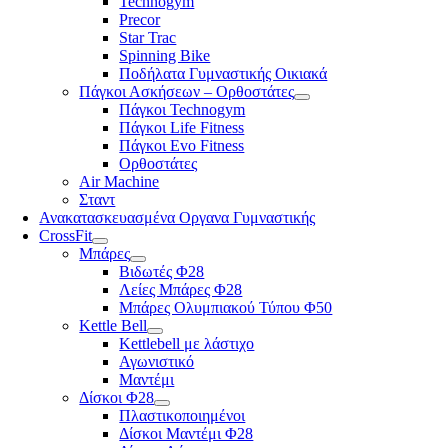
Technogym
Precor
Star Trac
Spinning Bike
Ποδήλατα Γυμναστικής Οικιακά
Πάγκοι Ασκήσεων – Ορθοστάτες
Πάγκοι Technogym
Πάγκοι Life Fitness
Πάγκοι Evo Fitness
Ορθοστάτες
Air Machine
Σταντ
Ανακατασκευασμένα Οργανα Γυμναστικής
CrossFit
Μπάρες
Βιδωτές Φ28
Λείες Μπάρες Φ28
Μπάρες Ολυμπιακού Τύπου Φ50
Kettle Bell
Kettlebell με λάστιχο
Αγωνιστικό
Μαντέμι
Δίσκοι Φ28
Πλαστικοποιημένοι
Δίσκοι Μαντέμι Φ28