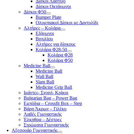
Δίσκοι Λάστιχο
Δίσκοι Οκτάγωνοι
Δίσκοι Φ50
Bumper Plate
Ολυμπιακοί Δίσκοι με Δαχτυλίδι
Αλτήρες – Κολάρα
Εξάγωνοι
Βινυλίου
Αλτήρες για δίσκους
Κολάρα Φ28-50
Κολάρα Φ28
Κολάρα Φ50
Medicine Ball
Medicine Ball
Wall Ball
Slam Ball
Medicine Grip Ball
Ιμάντες- Σχοινί- Κρίκοι
Bulgarian Bag – Power Bag
Εμπόδια – Crossfit Box – Step
Βάρη Άκρων – Γιλέκο
Λαβές Γυμναστικής
Έλκηθρα – Δέστρες
Στρώματα Γυμναστικής
Αξεσουάρ Γυμναστικής