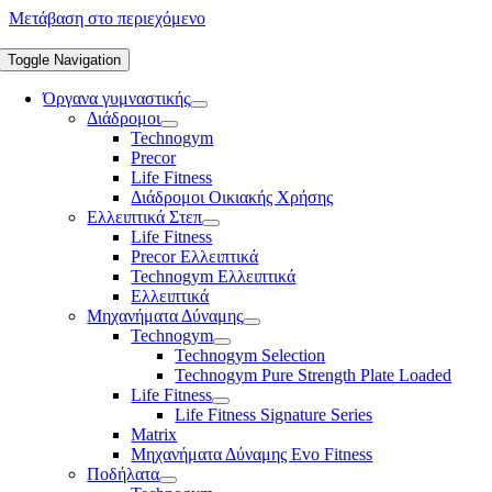
Μετάβαση στο περιεχόμενο
Toggle Navigation
Όργανα γυμναστικής
Διάδρομοι
Technogym
Precor
Life Fitness
Διάδρομοι Οικιακής Χρήσης
Ελλειπτικά Στεπ
Life Fitness
Precor Ελλειπτικά
Technogym Ελλειπτικά
Ελλειπτικά
Μηχανήματα Δύναμης
Technogym
Technogym Selection
Technogym Pure Strength Plate Loaded
Life Fitness
Life Fitness Signature Series
Matrix
Μηχανήματα Δύναμης Evo Fitness
Ποδήλατα