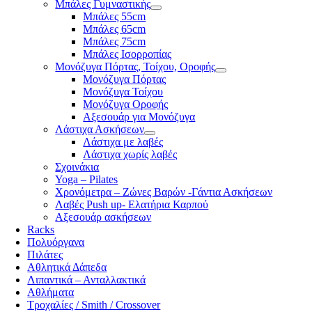
Μπάλες Γυμναστικής
Μπάλες 55cm
Μπάλες 65cm
Μπάλες 75cm
Μπάλες Ισορροπίας
Μονόζυγα Πόρτας, Τοίχου, Οροφής
Μονόζυγα Πόρτας
Μονόζυγα Τοίχου
Μονόζυγα Οροφής
Αξεσουάρ για Μονόζυγα
Λάστιχα Ασκήσεων
Λάστιχα με λαβές
Λάστιχα χωρίς λαβές
Σχοινάκια
Yoga – Pilates
Χρονόμετρα – Ζώνες Βαρών -Γάντια Ασκήσεων
Λαβές Push up- Ελατήρια Καρπού
Αξεσουάρ ασκήσεων
Racks
Πολυόργανα
Πιλάτες
Αθλητικά Δάπεδα
Λιπαντικά – Ανταλλακτικά
Αθλήματα
Τροχαλίες / Smith / Crossover