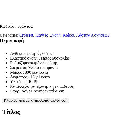
Κωδικός προϊόντος:
Categories:
CrossFit
,
Ιμάντες- Σχοινί- Κρίκοι
,
Λάστιχα Ασκήσεων
Περιγραφή
Ανθεκτικά snap άγκιστρα
Ελαστικό σχοινί μέτριας δυσκολίας
Ρυθμιζόμενοι ιμάντες μέσης
Στερέωση Velcro του ιμάντα
Μήκος : 300 εκατοστά
Διάμετρος : 13 χιλιοστά
Υλικό : TPR, PP
Κατάλληλο για εξωτερική εκπαίδευση
Εφαρμογή : Crossfit εκπαίδευση
Κλείσιμο γρήγορης προβολής προϊόντος
×
Τίτλος