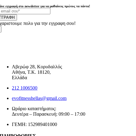
άνε εγγραφή στο newsletter για να μαθαίνεις πρώτος τα πάντα!
ΓΓΡΑΦΗ
χαριστουμε πολυ για την εγγραφη σου!
Αβερώφ 28, Κορυδαλλός
Αθήνα, Τ.Κ. 18120,
Ελλάδα
212 1006500
evofitnesshellas@gmail.com
Ωράριο καταστήματος:
Δευτέρα – Παρασκευή: 09:00 – 17:00
ΓΕΜΗ: 152989401000
ΠΛΗΡΟΦΟΡΙΕΣ