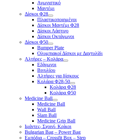
Αγωνιστικό
Μαντέμι
Δίσκοι Φ28
Πλαστικοποιημένοι
Δίσκοι Μαντέμι Φ28
Δίσκοι Λάστιχο
Δίσκοι Οκτάγωνοι
Δίσκοι Φ50
Bumper Plate
Ολυμπιακοί Δίσκοι με Δαχτυλίδι
Αλτήρες – Κολάρα
Εξάγωνοι
Βινυλίου
Αλτήρες για δίσκους
Κολάρα Φ28-50
Κολάρα Φ28
Κολάρα Φ50
Medicine Ball
Medicine Ball
Wall Ball
Slam Ball
Medicine Grip Ball
Ιμάντες- Σχοινί- Κρίκοι
Bulgarian Bag – Power Bag
Εμπόδια – Crossfit Box – Step