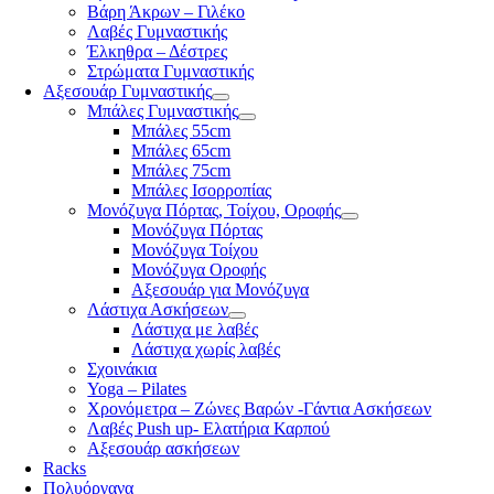
Βάρη Άκρων – Γιλέκο
Λαβές Γυμναστικής
Έλκηθρα – Δέστρες
Στρώματα Γυμναστικής
Αξεσουάρ Γυμναστικής
Μπάλες Γυμναστικής
Μπάλες 55cm
Μπάλες 65cm
Μπάλες 75cm
Μπάλες Ισορροπίας
Μονόζυγα Πόρτας, Τοίχου, Οροφής
Μονόζυγα Πόρτας
Μονόζυγα Τοίχου
Μονόζυγα Οροφής
Αξεσουάρ για Μονόζυγα
Λάστιχα Ασκήσεων
Λάστιχα με λαβές
Λάστιχα χωρίς λαβές
Σχοινάκια
Yoga – Pilates
Χρονόμετρα – Ζώνες Βαρών -Γάντια Ασκήσεων
Λαβές Push up- Ελατήρια Καρπού
Αξεσουάρ ασκήσεων
Racks
Πολυόργανα