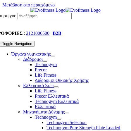
Μετάβαση στο περιεχόμενο
ηση για:
ΡΟΦΟΡΙΕΣ
:
2121006500
|
B2B
Toggle Navigation
Όργανα γυμναστικής
Διάδρομοι
Technogym
Precor
Life Fitness
Διάδρομοι Οικιακής Χρήσης
Ελλειπτικά Στεπ
Life Fitness
Precor Ελλειπτικά
Technogym Ελλειπτικά
Ελλειπτικά
Μηχανήματα Δύναμης
Technogym
Technogym Selection
Technogym Pure Strength Plate Loaded