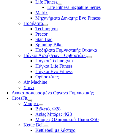
Life Fitness
Life Fitness Signature Series
Matrix
Μηχανήματα Δύναμης Evo Fitness
Ποδήλατα
Technogym
Precor
Star Trac
Spinning Bike
Ποδήλατα Γυμναστικής Οικιακά
Πάγκοι Ασκήσεων – Ορθοστάτες
Πάγκοι Technogym
Πάγκοι Life Fitness
Πάγκοι Evo Fitness
Ορθοστάτες
Air Machine
Σταντ
Ανακατασκευασμένα Οργανα Γυμναστικής
CrossFit
Μπάρες
Βιδωτές Φ28
Λείες Μπάρες Φ28
Μπάρες Ολυμπιακού Τύπου Φ50
Kettle Bell
Kettlebell με λάστιχο