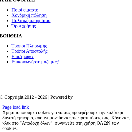
Ποιοί είμαστε
Χονδρική πώληση
Πολιτική απορρήτου
Όροι χρήσης
ΒΟΗΘΕΙΑ
Τρόποι Πληρωμής
Τρόποι Αποστολής
Επιστροφές
Επικοινωνήστε μαζί μας!
© Copyright 2012 - 2026 | Powered by
Aboutnet
Page load link
Χρησιμοποιούμε cookies για να σας προσφέρουμε την καλύτερη
δυνατή εμπειρία, απομνημονεύοντας τις προτιμήσεις σας. Κάνοντας
κλικ στο "Αποδοχή όλων", συναινείτε στη χρήση ΟΛΩΝ των
cookies.