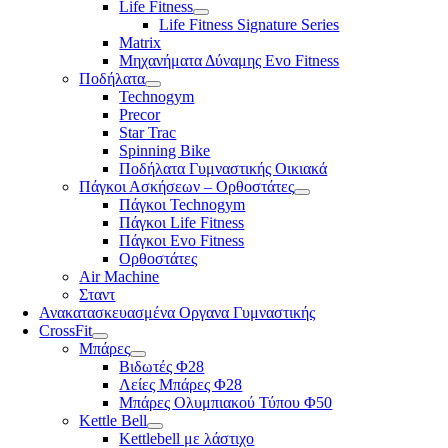
Life Fitness
Life Fitness Signature Series
Matrix
Μηχανήματα Δύναμης Evo Fitness
Ποδήλατα
Technogym
Precor
Star Trac
Spinning Bike
Ποδήλατα Γυμναστικής Οικιακά
Πάγκοι Ασκήσεων – Ορθοστάτες
Πάγκοι Technogym
Πάγκοι Life Fitness
Πάγκοι Evo Fitness
Ορθοστάτες
Air Machine
Σταντ
Ανακατασκευασμένα Οργανα Γυμναστικής
CrossFit
Μπάρες
Βιδωτές Φ28
Λείες Μπάρες Φ28
Μπάρες Ολυμπιακού Τύπου Φ50
Kettle Bell
Kettlebell με λάστιχο