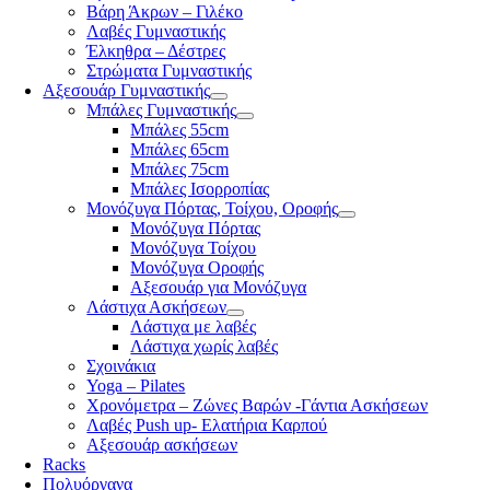
Βάρη Άκρων – Γιλέκο
Λαβές Γυμναστικής
Έλκηθρα – Δέστρες
Στρώματα Γυμναστικής
Αξεσουάρ Γυμναστικής
Μπάλες Γυμναστικής
Μπάλες 55cm
Μπάλες 65cm
Μπάλες 75cm
Μπάλες Ισορροπίας
Μονόζυγα Πόρτας, Τοίχου, Οροφής
Μονόζυγα Πόρτας
Μονόζυγα Τοίχου
Μονόζυγα Οροφής
Αξεσουάρ για Μονόζυγα
Λάστιχα Ασκήσεων
Λάστιχα με λαβές
Λάστιχα χωρίς λαβές
Σχοινάκια
Yoga – Pilates
Χρονόμετρα – Ζώνες Βαρών -Γάντια Ασκήσεων
Λαβές Push up- Ελατήρια Καρπού
Αξεσουάρ ασκήσεων
Racks
Πολυόργανα