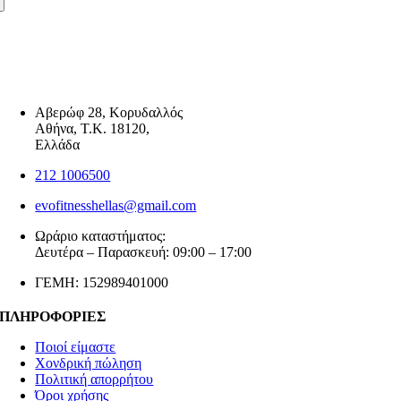
Αβερώφ 28, Κορυδαλλός
Αθήνα, Τ.Κ. 18120,
Ελλάδα
212 1006500
evofitnesshellas@gmail.com
Ωράριο καταστήματος:
Δευτέρα – Παρασκευή: 09:00 – 17:00
ΓΕΜΗ: 152989401000
ΠΛΗΡΟΦΟΡΙΕΣ
Ποιοί είμαστε
Χονδρική πώληση
Πολιτική απορρήτου
Όροι χρήσης