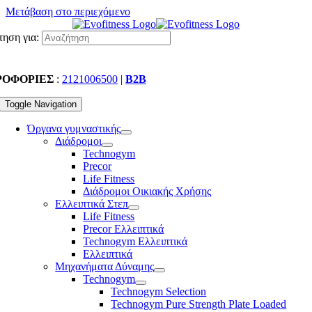
Μετάβαση στο περιεχόμενο
ηση για:
ΡΟΦΟΡΙΕΣ
:
2121006500
|
B2B
Toggle Navigation
Όργανα γυμναστικής
Διάδρομοι
Technogym
Precor
Life Fitness
Διάδρομοι Οικιακής Χρήσης
Ελλειπτικά Στεπ
Life Fitness
Precor Ελλειπτικά
Technogym Ελλειπτικά
Ελλειπτικά
Μηχανήματα Δύναμης
Technogym
Technogym Selection
Technogym Pure Strength Plate Loaded