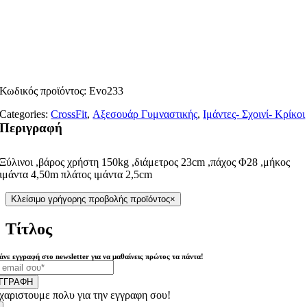
Κωδικός προϊόντος:
Evo233
Categories:
CrossFit
,
Αξεσουάρ Γυμναστικής
,
Ιμάντες- Σχοινί- Κρίκοι
Περιγραφή
Ξύλινοι ,βάρος χρήστη 150kg ,διάμετρος 23cm ,πάχος Φ28 ,μήκος
ιμάντα 4,50m πλάτος ιμάντα 2,5cm
Κλείσιμο γρήγορης προβολής προϊόντος
×
Τίτλος
άνε εγγραφή στο newsletter για να μαθαίνεις πρώτος τα πάντα!
ΓΓΡΑΦΗ
χαριστουμε πολυ για την εγγραφη σου!