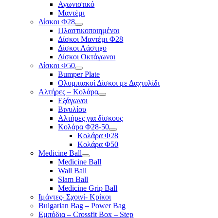
Αγωνιστικό
Μαντέμι
Δίσκοι Φ28
Πλαστικοποιημένοι
Δίσκοι Μαντέμι Φ28
Δίσκοι Λάστιχο
Δίσκοι Οκτάγωνοι
Δίσκοι Φ50
Bumper Plate
Ολυμπιακοί Δίσκοι με Δαχτυλίδι
Αλτήρες – Κολάρα
Εξάγωνοι
Βινυλίου
Αλτήρες για δίσκους
Κολάρα Φ28-50
Κολάρα Φ28
Κολάρα Φ50
Medicine Ball
Medicine Ball
Wall Ball
Slam Ball
Medicine Grip Ball
Ιμάντες- Σχοινί- Κρίκοι
Bulgarian Bag – Power Bag
Εμπόδια – Crossfit Box – Step