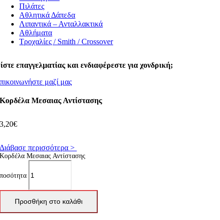
Πιλάτες
Αθλητικά Δάπεδα
Λιπαντικά – Ανταλλακτικά
Αθλήματα
Τροχαλίες / Smith / Crossover
ίστε επαγγελματίας και ενδιαφέρεστε για χονδρική;
πικοινωνήστε μαζί μας
Κορδέλα Mεσαιας Αντίστασης
3,20
€
Διάβασε περισσότερα >
Κορδέλα Mεσαιας Αντίστασης
ποσότητα
Προσθήκη στο καλάθι