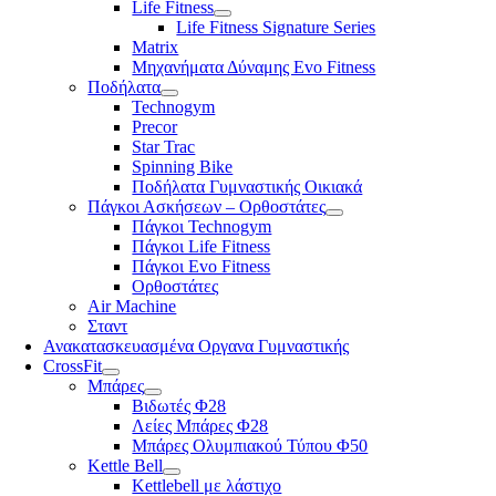
Life Fitness
Life Fitness Signature Series
Matrix
Μηχανήματα Δύναμης Evo Fitness
Ποδήλατα
Technogym
Precor
Star Trac
Spinning Bike
Ποδήλατα Γυμναστικής Οικιακά
Πάγκοι Ασκήσεων – Ορθοστάτες
Πάγκοι Technogym
Πάγκοι Life Fitness
Πάγκοι Evo Fitness
Ορθοστάτες
Air Machine
Σταντ
Ανακατασκευασμένα Οργανα Γυμναστικής
CrossFit
Μπάρες
Βιδωτές Φ28
Λείες Μπάρες Φ28
Μπάρες Ολυμπιακού Τύπου Φ50
Kettle Bell
Kettlebell με λάστιχο