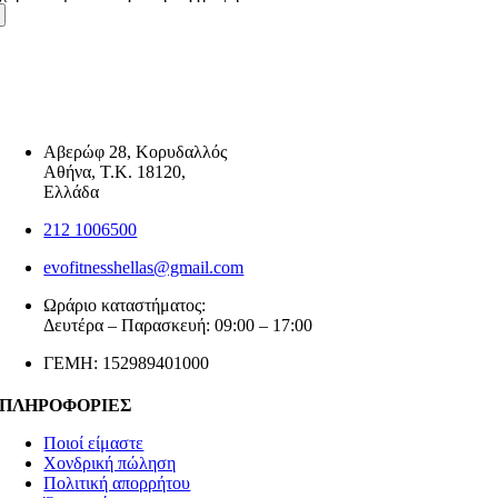
Αβερώφ 28, Κορυδαλλός
Αθήνα, Τ.Κ. 18120,
Ελλάδα
212 1006500
evofitnesshellas@gmail.com
Ωράριο καταστήματος:
Δευτέρα – Παρασκευή: 09:00 – 17:00
ΓΕΜΗ: 152989401000
ΠΛΗΡΟΦΟΡΙΕΣ
Ποιοί είμαστε
Χονδρική πώληση
Πολιτική απορρήτου