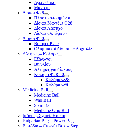
Αγωνιστικό
Μαντέμι
Δίσκοι Φ28
Πλαστικοποιημένοι
Δίσκοι Μαντέμι Φ28
Δίσκοι Λάστιχο
Δίσκοι Οκτάγωνοι
Δίσκοι Φ50
Bumper Plate
Ολυμπιακοί Δίσκοι με Δαχτυλίδι
Αλτήρες – Κολάρα
Εξάγωνοι
Βινυλίου
Αλτήρες για δίσκους
Κολάρα Φ28-50
Κολάρα Φ28
Κολάρα Φ50
Medicine Ball
Medicine Ball
Wall Ball
Slam Ball
Medicine Grip Ball
Ιμάντες- Σχοινί- Κρίκοι
Bulgarian Bag – Power Bag
Εμπόδια – Crossfit Box – Step