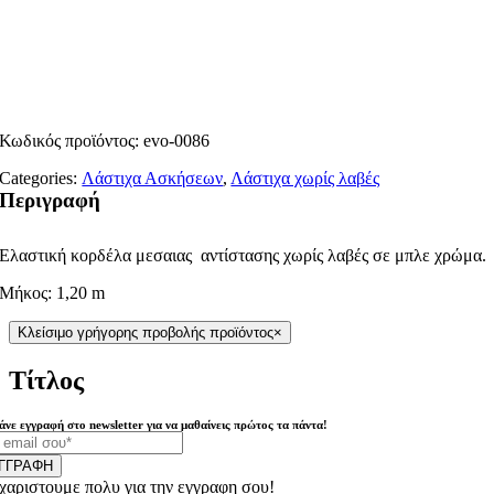
Κωδικός προϊόντος:
evo-0086
Categories:
Λάστιχα Ασκήσεων
,
Λάστιχα χωρίς λαβές
Περιγραφή
Ελαστική κορδέλα μεσαιας αντίστασης χωρίς λαβές σε μπλε χρώμα.
Μήκος: 1,20 m
Κλείσιμο γρήγορης προβολής προϊόντος
×
Τίτλος
άνε εγγραφή στο newsletter για να μαθαίνεις πρώτος τα πάντα!
ΓΓΡΑΦΗ
χαριστουμε πολυ για την εγγραφη σου!