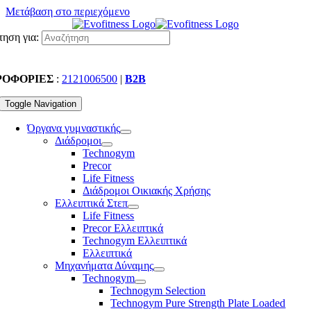
Μετάβαση στο περιεχόμενο
ηση για:
ΡΟΦΟΡΙΕΣ
:
2121006500
|
B2B
Toggle Navigation
Όργανα γυμναστικής
Διάδρομοι
Technogym
Precor
Life Fitness
Διάδρομοι Οικιακής Χρήσης
Ελλειπτικά Στεπ
Life Fitness
Precor Ελλειπτικά
Technogym Ελλειπτικά
Ελλειπτικά
Μηχανήματα Δύναμης
Technogym
Technogym Selection
Technogym Pure Strength Plate Loaded