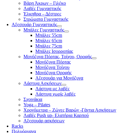
Βάρη Άκρων – Γιλέκο
Λαβές Γυμναστικής
Έλκηθρα – Δέστρες
Στρώματα Γυμναστικής
Αξεσουάρ Γυμναστικής
Μπάλες Γυμναστικής
Μπάλες 55cm
Μπάλες 65cm
Μπάλες 75cm
Μπάλες Ισορροπίας
Μονόζυγα Πόρτας, Τοίχου, Οροφής
Μονόζυγα Πόρτας
Μονόζυγα Τοίχου
Μονόζυγα Οροφής
Αξεσουάρ για Μονόζυγα
Λάστιχα Ασκήσεων
Λάστιχα με λαβές
Λάστιχα χωρίς λαβές
Σχοινάκια
Yoga – Pilates
Χρονόμετρα – Ζώνες Βαρών -Γάντια Ασκήσεων
Λαβές Push up- Ελατήρια Καρπού
Αξεσουάρ ασκήσεων
Racks
Πολυόργανα