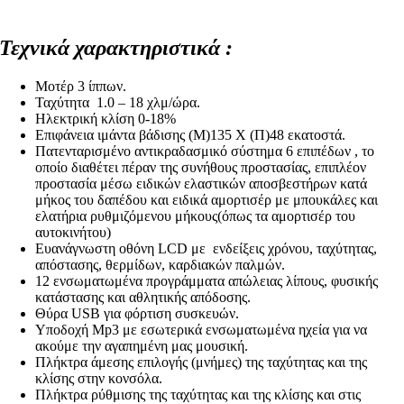
Τεχνικά χαρακτηριστικά :
Μοτέρ 3 ίππων.
Ταχύτητα 1.0 – 18 χλμ/ώρα.
Ηλεκτρική κλίση 0-18%
Επιφάνεια ιμάντα βάδισης (Μ)135 Χ (Π)48 εκατοστά.
Πατενταρισμένο αντικραδασμικό σύστημα 6 επιπέδων , το
οποίο διαθέτει πέραν της συνήθους προστασίας, επιπλέον
προστασία μέσω ειδικών ελαστικών αποσβεστήρων κατά
μήκος του δαπέδου και ειδικά αμορτισέρ με μπουκάλες και
ελατήρια ρυθμιζόμενου μήκους(όπως τα αμορτισέρ του
αυτοκινήτου)
Ευανάγνωστη οθόνη LCD με ενδείξεις χρόνου, ταχύτητας,
απόστασης, θερμίδων, καρδιακών παλμών.
12 ενσωματωμένα προγράμματα απώλειας λίπους, φυσικής
κατάστασης και αθλητικής απόδοσης.
Θύρα USB για φόρτιση συσκευών.
Υποδοχή Mp3 με εσωτερικά ενσωματωμένα ηχεία για να
ακούμε την αγαπημένη μας μουσική.
Πλήκτρα άμεσης επιλογής (μνήμες) της ταχύτητας και της
κλίσης στην κονσόλα.
Πλήκτρα ρύθμισης της ταχύτητας και της κλίσης και στις