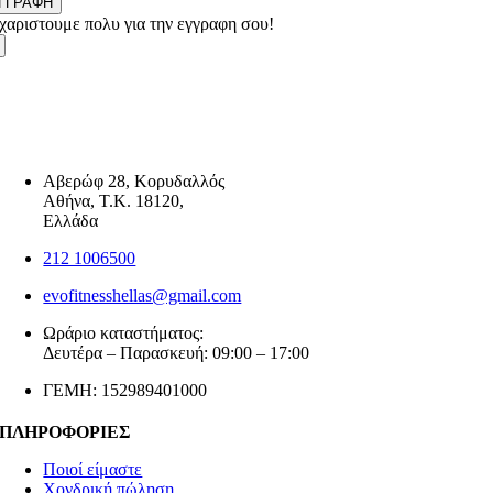
ΓΓΡΑΦΗ
χαριστουμε πολυ για την εγγραφη σου!
Αβερώφ 28, Κορυδαλλός
Αθήνα, Τ.Κ. 18120,
Ελλάδα
212 1006500
evofitnesshellas@gmail.com
Ωράριο καταστήματος:
Δευτέρα – Παρασκευή: 09:00 – 17:00
ΓΕΜΗ: 152989401000
ΠΛΗΡΟΦΟΡΙΕΣ
Ποιοί είμαστε
Χονδρική πώληση