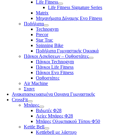
Life Fitness
Life Fitness Signature Series
Matrix
Μηχανήματα Δύναμης Evo Fitness
Ποδήλατα
Technogym
Precor
Star Trac
Spinning Bike
Ποδήλατα Γυμναστικής Οικιακά
Πάγκοι Ασκήσεων – Ορθοστάτες
Πάγκοι Technogym
Πάγκοι Life Fitness
Πάγκοι Evo Fitness
Ορθοστάτες
Air Machine
Σταντ
Ανακατασκευασμένα Οργανα Γυμναστικής
CrossFit
Μπάρες
Βιδωτές Φ28
Λείες Μπάρες Φ28
Μπάρες Ολυμπιακού Τύπου Φ50
Kettle Bell
Kettlebell με λάστιχο