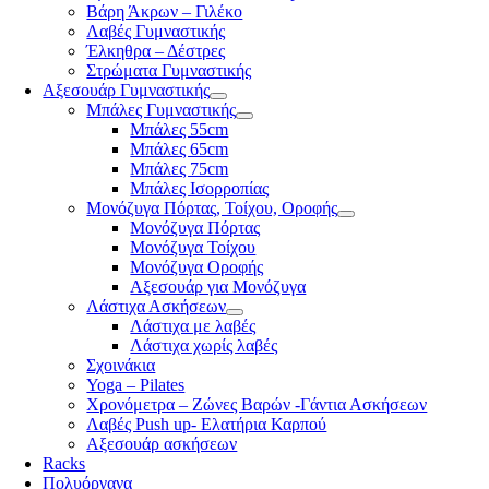
Βάρη Άκρων – Γιλέκο
Λαβές Γυμναστικής
Έλκηθρα – Δέστρες
Στρώματα Γυμναστικής
Αξεσουάρ Γυμναστικής
Μπάλες Γυμναστικής
Μπάλες 55cm
Μπάλες 65cm
Μπάλες 75cm
Μπάλες Ισορροπίας
Μονόζυγα Πόρτας, Τοίχου, Οροφής
Μονόζυγα Πόρτας
Μονόζυγα Τοίχου
Μονόζυγα Οροφής
Αξεσουάρ για Μονόζυγα
Λάστιχα Ασκήσεων
Λάστιχα με λαβές
Λάστιχα χωρίς λαβές
Σχοινάκια
Yoga – Pilates
Χρονόμετρα – Ζώνες Βαρών -Γάντια Ασκήσεων
Λαβές Push up- Ελατήρια Καρπού
Αξεσουάρ ασκήσεων
Racks
Πολυόργανα