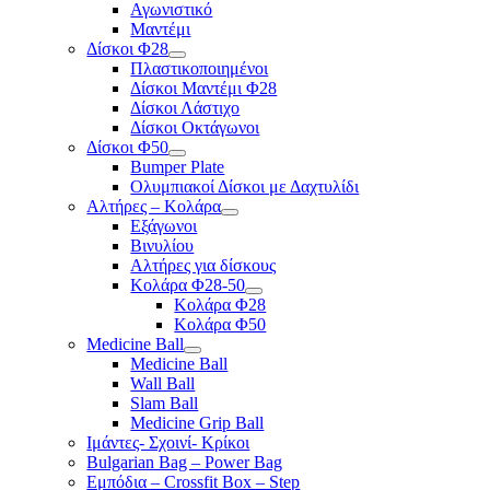
Αγωνιστικό
Μαντέμι
Δίσκοι Φ28
Πλαστικοποιημένοι
Δίσκοι Μαντέμι Φ28
Δίσκοι Λάστιχο
Δίσκοι Οκτάγωνοι
Δίσκοι Φ50
Bumper Plate
Ολυμπιακοί Δίσκοι με Δαχτυλίδι
Αλτήρες – Κολάρα
Εξάγωνοι
Βινυλίου
Αλτήρες για δίσκους
Κολάρα Φ28-50
Κολάρα Φ28
Κολάρα Φ50
Medicine Ball
Medicine Ball
Wall Ball
Slam Ball
Medicine Grip Ball
Ιμάντες- Σχοινί- Κρίκοι
Bulgarian Bag – Power Bag
Εμπόδια – Crossfit Box – Step