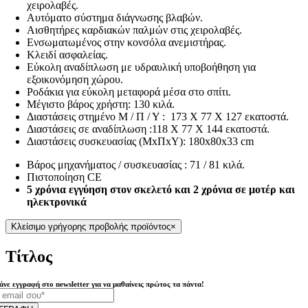
χειρολαβές.
Αυτόματο σύστημα διάγνωσης βλαβών.
Αισθητήρες καρδιακών παλμών στις χειρολαβές.
Ενσωματωμένος στην κονσόλα ανεμιστήρας.
Κλειδί ασφαλείας.
Εύκολη αναδίπλωση με υδραυλική υποβοήθηση για
εξοικονόμηση χώρου.
Ροδάκια για εύκολη μεταφορά μέσα στο σπίτι.
Μέγιστο βάρος χρήστη: 130 κιλά.
Διαστάσεις στημένο Μ / Π / Υ : 173 Χ 77 Χ 127 εκατοστά.
Διαστάσεις σε αναδίπλωση :118 Χ 77 Χ 144 εκατοστά.
Διαστάσεις συσκευασίας (ΜxΠxΥ): 180x80x33 cm
Βάρος μηχανήματος / συσκευασίας : 71 / 81 κιλά.
Πιστοποίηση CE
5 χρόνια εγγύηση στον σκελετό και 2 χρόνια σε μοτέρ και
ηλεκτρονικά
Κλείσιμο γρήγορης προβολής προϊόντος
×
Τίτλος
άνε εγγραφή στο newsletter για να μαθαίνεις πρώτος τα πάντα!