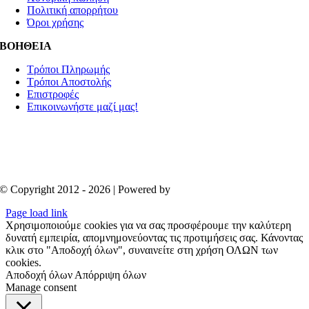
Πολιτική απορρήτου
Όροι χρήσης
ΒΟΗΘΕΙΑ
Τρόποι Πληρωμής
Τρόποι Αποστολής
Επιστροφές
Επικοινωνήστε μαζί μας!
© Copyright 2012 - 2026 | Powered by
Aboutnet
Page load link
Χρησιμοποιούμε cookies για να σας προσφέρουμε την καλύτερη
δυνατή εμπειρία, απομνημονεύοντας τις προτιμήσεις σας. Κάνοντας
κλικ στο "Αποδοχή όλων", συναινείτε στη χρήση ΟΛΩΝ των
cookies.
Αποδοχή όλων
Απόρριψη όλων
Manage consent