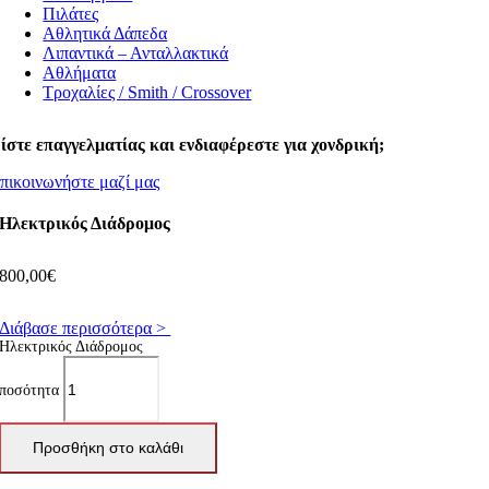
Πιλάτες
Αθλητικά Δάπεδα
Λιπαντικά – Ανταλλακτικά
Αθλήματα
Τροχαλίες / Smith / Crossover
ίστε επαγγελματίας και ενδιαφέρεστε για χονδρική;
πικοινωνήστε μαζί μας
Ηλεκτρικός Διάδρομος
800,00
€
Διάβασε περισσότερα >
Ηλεκτρικός Διάδρομος
ποσότητα
Προσθήκη στο καλάθι