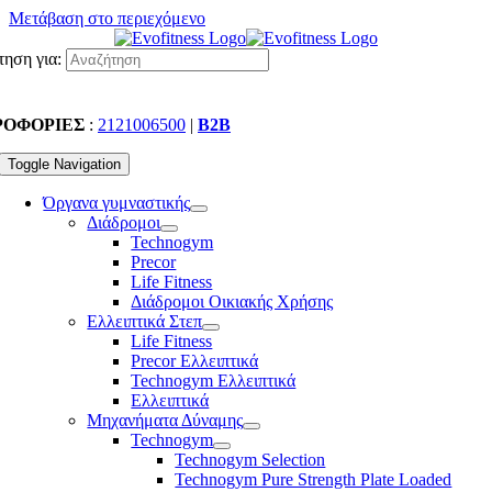
Μετάβαση στο περιεχόμενο
ηση για:
ΡΟΦΟΡΙΕΣ
:
2121006500
|
B2B
Toggle Navigation
Όργανα γυμναστικής
Διάδρομοι
Technogym
Precor
Life Fitness
Διάδρομοι Οικιακής Χρήσης
Ελλειπτικά Στεπ
Life Fitness
Precor Ελλειπτικά
Technogym Ελλειπτικά
Ελλειπτικά
Μηχανήματα Δύναμης
Technogym
Technogym Selection
Technogym Pure Strength Plate Loaded