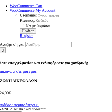
WooCommerce Cart
WooCommerce My Account
Username:
Κωδικός:
Να με θυμάσαι
Register
Αναζήτηση για:
ίστε επαγγελματίας και ενδιαφέρεστε για χονδρική;
πικοινωνήστε μαζί μας
ΖΩΝΗ ΔΙΚΕΦΑΛΩΝ
24,90
€
Διάβασε περισσότερα >
ΖΩΝΗ ΔΙΚΕΦΑΛΩΝ ποσότητα