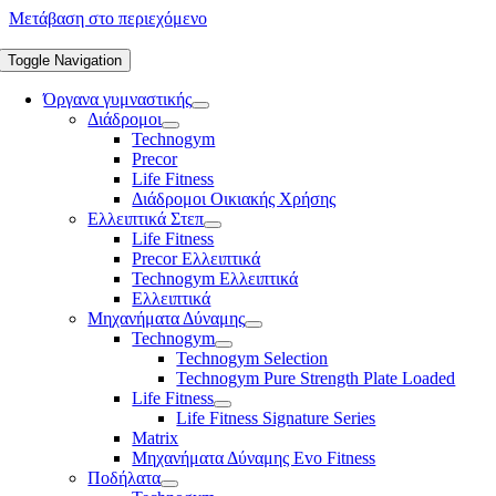
Μετάβαση στο περιεχόμενο
Toggle Navigation
Όργανα γυμναστικής
Διάδρομοι
Technogym
Precor
Life Fitness
Διάδρομοι Οικιακής Χρήσης
Ελλειπτικά Στεπ
Life Fitness
Precor Ελλειπτικά
Technogym Ελλειπτικά
Ελλειπτικά
Μηχανήματα Δύναμης
Technogym
Technogym Selection
Technogym Pure Strength Plate Loaded
Life Fitness
Life Fitness Signature Series
Matrix
Μηχανήματα Δύναμης Evo Fitness
Ποδήλατα