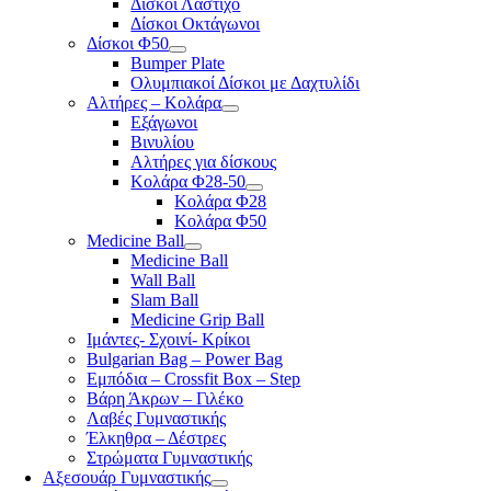
Δίσκοι Λάστιχο
Δίσκοι Οκτάγωνοι
Δίσκοι Φ50
Bumper Plate
Ολυμπιακοί Δίσκοι με Δαχτυλίδι
Αλτήρες – Κολάρα
Εξάγωνοι
Βινυλίου
Αλτήρες για δίσκους
Κολάρα Φ28-50
Κολάρα Φ28
Κολάρα Φ50
Medicine Ball
Medicine Ball
Wall Ball
Slam Ball
Medicine Grip Ball
Ιμάντες- Σχοινί- Κρίκοι
Bulgarian Bag – Power Bag
Εμπόδια – Crossfit Box – Step
Βάρη Άκρων – Γιλέκο
Λαβές Γυμναστικής
Έλκηθρα – Δέστρες
Στρώματα Γυμναστικής
Αξεσουάρ Γυμναστικής