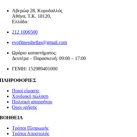
Αβερώφ 28, Κορυδαλλός
Αθήνα, Τ.Κ. 18120,
Ελλάδα
212 1006500
evofitnesshellas@gmail.com
Ωράριο καταστήματος:
Δευτέρα – Παρασκευή: 09:00 – 17:00
ΓΕΜΗ: 152989401000
ΠΛΗΡΟΦΟΡΙΕΣ
Ποιοί είμαστε
Χονδρική πώληση
Πολιτική απορρήτου
Όροι χρήσης
ΒΟΗΘΕΙΑ
Τρόποι Πληρωμής
Τρόποι Αποστολής