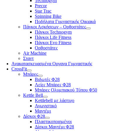
Technogym
Precor
Star Trac
Spinning Bike
Ποδήλατα Γυμναστικής Οικιακά
Πάγκοι Ασκήσεων – Ορθοστάτες
Πάγκοι Technogym
Πάγκοι Life Fitness
Πάγκοι Evo Fitness
Ορθοστάτες
Air Machine
Σταντ
Ανακατασκευασμένα Οργανα Γυμναστικής
CrossFit
Μπάρες
Βιδωτές Φ28
Λείες Μπάρες Φ28
Μπάρες Ολυμπιακού Τύπου Φ50
Kettle Bell
Kettlebell με λάστιχο
Αγωνιστικό
Μαντέμι
Δίσκοι Φ28
Πλαστικοποιημένοι
Δίσκοι Μαντέμι Φ28