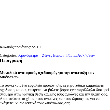
Κωδικός προϊόντος:
SS111
Categories:
Χρονόμετρα – Ζώνες Βαρών -Γάντια Ασκήσεων
Περιγραφή
Μοναδικά ανατομικός σχεδιασμός για την ανάπτυξη των
δικέφαλων.
Το συγκεκριμένο εργαλείο προπόνησης έχει μοναδικά καμπυλωτή
σχεδίαση και σας επιτρέπει να βάλετε βάρος ενώ παράλληλα διατηρεί
σταθερά στην ιδανική θέση κάμψης τους αγκώνες και την πλάτη σας.
Απομονώστε τα χέρια, τους αγκώνες και τους ώμους σας για να
“κάψετε” κυριολεκτικά τους δικέφαλούς σας.