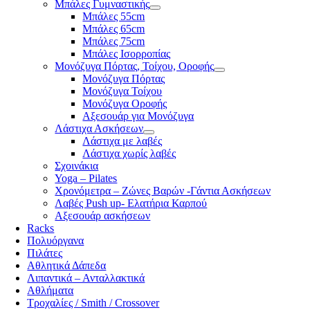
Μπάλες Γυμναστικής
Μπάλες 55cm
Μπάλες 65cm
Μπάλες 75cm
Μπάλες Ισορροπίας
Μονόζυγα Πόρτας, Τοίχου, Οροφής
Μονόζυγα Πόρτας
Μονόζυγα Τοίχου
Μονόζυγα Οροφής
Αξεσουάρ για Μονόζυγα
Λάστιχα Ασκήσεων
Λάστιχα με λαβές
Λάστιχα χωρίς λαβές
Σχοινάκια
Yoga – Pilates
Χρονόμετρα – Ζώνες Βαρών -Γάντια Ασκήσεων
Λαβές Push up- Ελατήρια Καρπού
Αξεσουάρ ασκήσεων
Racks
Πολυόργανα
Πιλάτες
Αθλητικά Δάπεδα
Λιπαντικά – Ανταλλακτικά
Αθλήματα
Τροχαλίες / Smith / Crossover