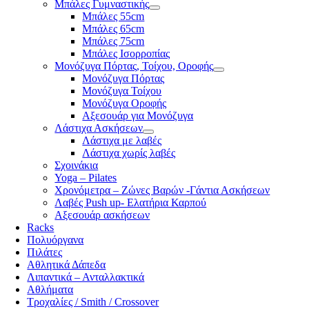
Μπάλες Γυμναστικής
Μπάλες 55cm
Μπάλες 65cm
Μπάλες 75cm
Μπάλες Ισορροπίας
Μονόζυγα Πόρτας, Τοίχου, Οροφής
Μονόζυγα Πόρτας
Μονόζυγα Τοίχου
Μονόζυγα Οροφής
Αξεσουάρ για Μονόζυγα
Λάστιχα Ασκήσεων
Λάστιχα με λαβές
Λάστιχα χωρίς λαβές
Σχοινάκια
Yoga – Pilates
Χρονόμετρα – Ζώνες Βαρών -Γάντια Ασκήσεων
Λαβές Push up- Ελατήρια Καρπού
Αξεσουάρ ασκήσεων
Racks
Πολυόργανα
Πιλάτες
Αθλητικά Δάπεδα
Λιπαντικά – Ανταλλακτικά
Αθλήματα
Τροχαλίες / Smith / Crossover