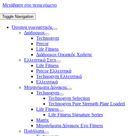
Μετάβαση στο περιεχόμενο
Toggle Navigation
Όργανα γυμναστικής
Διάδρομοι
Technogym
Precor
Life Fitness
Διάδρομοι Οικιακής Χρήσης
Ελλειπτικά Στεπ
Life Fitness
Precor Ελλειπτικά
Technogym Ελλειπτικά
Ελλειπτικά
Μηχανήματα Δύναμης
Technogym
Technogym Selection
Technogym Pure Strength Plate Loaded
Life Fitness
Life Fitness Signature Series
Matrix
Μηχανήματα Δύναμης Evo Fitness
Ποδήλατα