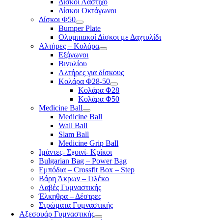
Δίσκοι Λάστιχο
Δίσκοι Οκτάγωνοι
Δίσκοι Φ50
Bumper Plate
Ολυμπιακοί Δίσκοι με Δαχτυλίδι
Αλτήρες – Κολάρα
Εξάγωνοι
Βινυλίου
Αλτήρες για δίσκους
Κολάρα Φ28-50
Κολάρα Φ28
Κολάρα Φ50
Medicine Ball
Medicine Ball
Wall Ball
Slam Ball
Medicine Grip Ball
Ιμάντες- Σχοινί- Κρίκοι
Bulgarian Bag – Power Bag
Εμπόδια – Crossfit Box – Step
Βάρη Άκρων – Γιλέκο
Λαβές Γυμναστικής
Έλκηθρα – Δέστρες
Στρώματα Γυμναστικής
Αξεσουάρ Γυμναστικής