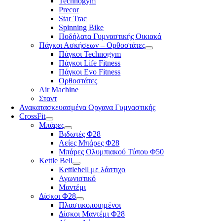
Technogym
Precor
Star Trac
Spinning Bike
Ποδήλατα Γυμναστικής Οικιακά
Πάγκοι Ασκήσεων – Ορθοστάτες
Πάγκοι Technogym
Πάγκοι Life Fitness
Πάγκοι Evo Fitness
Ορθοστάτες
Air Machine
Σταντ
Ανακατασκευασμένα Οργανα Γυμναστικής
CrossFit
Μπάρες
Βιδωτές Φ28
Λείες Μπάρες Φ28
Μπάρες Ολυμπιακού Τύπου Φ50
Kettle Bell
Kettlebell με λάστιχο
Αγωνιστικό
Μαντέμι
Δίσκοι Φ28
Πλαστικοποιημένοι
Δίσκοι Μαντέμι Φ28