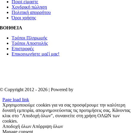
Ποιοί είμαστε
Χονδρική πώληση
Πολιτική απορρήτου
Όροι χρήσης
ΒΟΗΘΕΙΑ
Τρόποι Πληρωμής
Τρόποι Αποστολής
Επιστροφές
Επικοινωνήστε μαζί μας!
© Copyright 2012 - 2026 | Powered by
Aboutnet
Page load link
Χρησιμοποιούμε cookies για να σας προσφέρουμε την καλύτερη
δυνατή εμπειρία, απομνημονεύοντας τις προτιμήσεις σας. Κάνοντας
κλικ στο "Αποδοχή όλων", συναινείτε στη χρήση ΟΛΩΝ των
cookies.
Αποδοχή όλων
Απόρριψη όλων
Manage consent