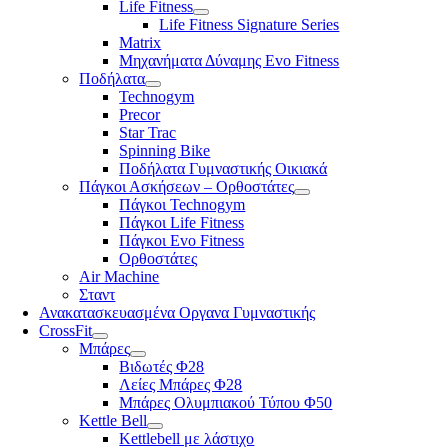
Life Fitness
Life Fitness Signature Series
Matrix
Μηχανήματα Δύναμης Evo Fitness
Ποδήλατα
Technogym
Precor
Star Trac
Spinning Bike
Ποδήλατα Γυμναστικής Οικιακά
Πάγκοι Ασκήσεων – Ορθοστάτες
Πάγκοι Technogym
Πάγκοι Life Fitness
Πάγκοι Evo Fitness
Ορθοστάτες
Air Machine
Σταντ
Ανακατασκευασμένα Οργανα Γυμναστικής
CrossFit
Μπάρες
Βιδωτές Φ28
Λείες Μπάρες Φ28
Μπάρες Ολυμπιακού Τύπου Φ50
Kettle Bell
Kettlebell με λάστιχο