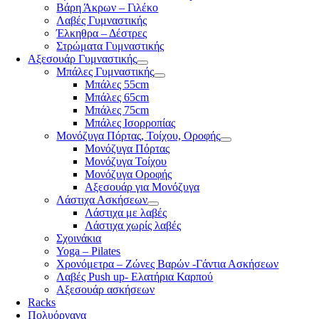
Βάρη Άκρων – Γιλέκο
Λαβές Γυμναστικής
Έλκηθρα – Δέστρες
Στρώματα Γυμναστικής
Αξεσουάρ Γυμναστικής
Μπάλες Γυμναστικής
Μπάλες 55cm
Μπάλες 65cm
Μπάλες 75cm
Μπάλες Ισορροπίας
Μονόζυγα Πόρτας, Τοίχου, Οροφής
Μονόζυγα Πόρτας
Μονόζυγα Τοίχου
Μονόζυγα Οροφής
Αξεσουάρ για Μονόζυγα
Λάστιχα Ασκήσεων
Λάστιχα με λαβές
Λάστιχα χωρίς λαβές
Σχοινάκια
Yoga – Pilates
Χρονόμετρα – Ζώνες Βαρών -Γάντια Ασκήσεων
Λαβές Push up- Ελατήρια Καρπού
Αξεσουάρ ασκήσεων
Racks
Πολυόργανα