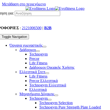
Μετάβαση στο περιεχόμενο
ηση για:
ΡΟΦΟΡΙΕΣ
:
2121006500
|
B2B
Toggle Navigation
Όργανα γυμναστικής
Διάδρομοι
Technogym
Precor
Life Fitness
Διάδρομοι Οικιακής Χρήσης
Ελλειπτικά Στεπ
Life Fitness
Precor Ελλειπτικά
Technogym Ελλειπτικά
Ελλειπτικά
Μηχανήματα Δύναμης
Technogym
Technogym Selection
Technogym Pure Strength Plate Loaded