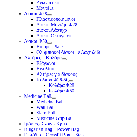
Αγωνιστικό
Μαντέμι
Δίσκοι Φ28
Πλαστικοποιημένοι
Δίσκοι Μαντέμι Φ28
Δίσκοι Λάστιχο
Δίσκοι Οκτάγωνοι
Δίσκοι Φ50
Bumper Plate
Ολυμπιακοί Δίσκοι με Δαχτυλίδι
Αλτήρες – Κολάρα
Εξάγωνοι
Βινυλίου
Αλτήρες για δίσκους
Κολάρα Φ28-50
Κολάρα Φ28
Κολάρα Φ50
Medicine Ball
Medicine Ball
Wall Ball
Slam Ball
Medicine Grip Ball
Ιμάντες- Σχοινί- Κρίκοι
Bulgarian Bag – Power Bag
Εμπόδια – Crossfit Box – Step