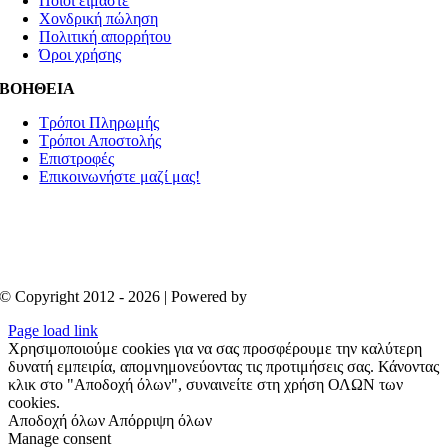
Ποιοί είμαστε
Χονδρική πώληση
Πολιτική απορρήτου
Όροι χρήσης
ΒΟΗΘΕΙΑ
Τρόποι Πληρωμής
Τρόποι Αποστολής
Επιστροφές
Επικοινωνήστε μαζί μας!
© Copyright 2012 - 2026 | Powered by
Aboutnet
Page load link
Χρησιμοποιούμε cookies για να σας προσφέρουμε την καλύτερη
δυνατή εμπειρία, απομνημονεύοντας τις προτιμήσεις σας. Κάνοντας
κλικ στο "Αποδοχή όλων", συναινείτε στη χρήση ΟΛΩΝ των
cookies.
Αποδοχή όλων
Απόρριψη όλων
Manage consent