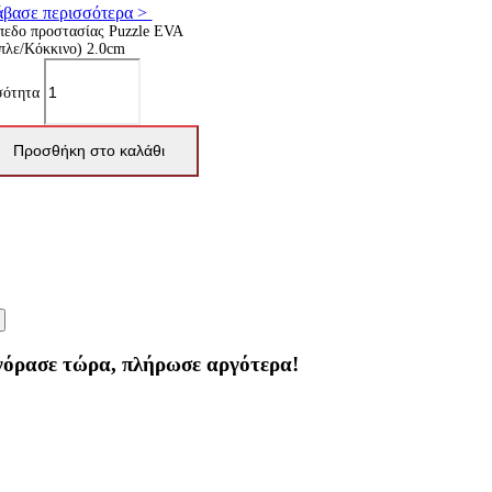
άβασε περισσότερα >
πεδο προστασίας Puzzle EVA
πλε/Κόκκινο) 2.0cm
σότητα
Προσθήκη στο καλάθι
γόρασε τώρα, πλήρωσε αργότερα!