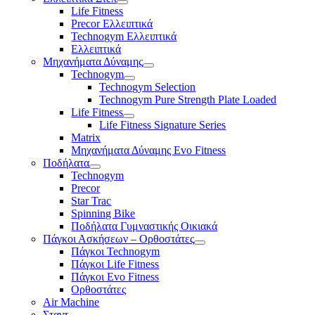
Life Fitness
Precor Ελλειπτικά
Technogym Ελλειπτικά
Ελλειπτικά
Μηχανήματα Δύναμης
Technogym
Technogym Selection
Technogym Pure Strength Plate Loaded
Life Fitness
Life Fitness Signature Series
Matrix
Μηχανήματα Δύναμης Evo Fitness
Ποδήλατα
Technogym
Precor
Star Trac
Spinning Bike
Ποδήλατα Γυμναστικής Οικιακά
Πάγκοι Ασκήσεων – Ορθοστάτες
Πάγκοι Technogym
Πάγκοι Life Fitness
Πάγκοι Evo Fitness
Ορθοστάτες
Air Machine
Σταντ