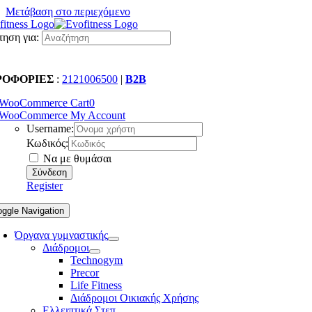
Μετάβαση στο περιεχόμενο
ηση για:
ΡΟΦΟΡΙΕΣ
:
2121006500
|
B2B
WooCommerce Cart
0
WooCommerce My Account
Username:
Κωδικός:
Να με θυμάσαι
Register
oggle Navigation
Όργανα γυμναστικής
Διάδρομοι
Technogym
Precor
Life Fitness
Διάδρομοι Οικιακής Χρήσης
Ελλειπτικά Στεπ