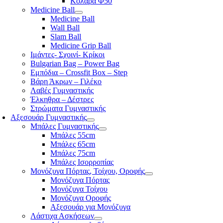
Κολάρα Φ50
Medicine Ball
Medicine Ball
Wall Ball
Slam Ball
Medicine Grip Ball
Ιμάντες- Σχοινί- Κρίκοι
Bulgarian Bag – Power Bag
Εμπόδια – Crossfit Box – Step
Βάρη Άκρων – Γιλέκο
Λαβές Γυμναστικής
Έλκηθρα – Δέστρες
Στρώματα Γυμναστικής
Αξεσουάρ Γυμναστικής
Μπάλες Γυμναστικής
Μπάλες 55cm
Μπάλες 65cm
Μπάλες 75cm
Μπάλες Ισορροπίας
Μονόζυγα Πόρτας, Τοίχου, Οροφής
Μονόζυγα Πόρτας
Μονόζυγα Τοίχου
Μονόζυγα Οροφής
Αξεσουάρ για Μονόζυγα
Λάστιχα Ασκήσεων