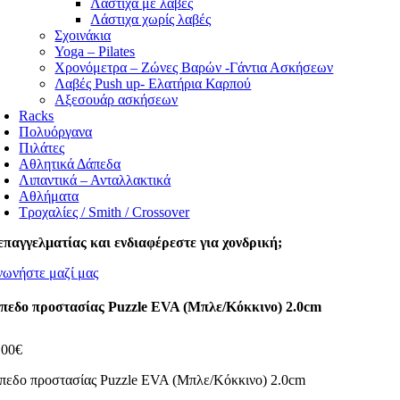
Λάστιχα με λαβές
Λάστιχα χωρίς λαβές
Σχοινάκια
Yoga – Pilates
Χρονόμετρα – Ζώνες Βαρών -Γάντια Ασκήσεων
Λαβές Push up- Ελατήρια Καρπού
Αξεσουάρ ασκήσεων
Racks
Πολυόργανα
Πιλάτες
Αθλητικά Δάπεδα
Λιπαντικά – Ανταλλακτικά
Αθλήματα
Τροχαλίες / Smith / Crossover
επαγγελματίας και ενδιαφέρεστε για χονδρική;
νωνήστε μαζί μας
πεδο προστασίας Puzzle EVA (Μπλε/Κόκκινο) 2.0cm
,00
€
πεδο προστασίας Puzzle EVA (Μπλε/Κόκκινο) 2.0cm