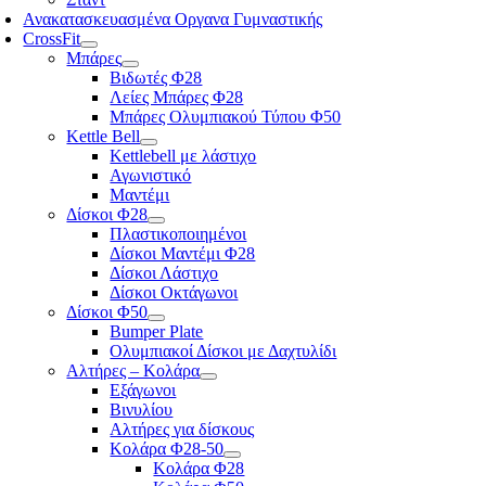
Ανακατασκευασμένα Οργανα Γυμναστικής
CrossFit
Μπάρες
Βιδωτές Φ28
Λείες Μπάρες Φ28
Μπάρες Ολυμπιακού Τύπου Φ50
Kettle Bell
Kettlebell με λάστιχο
Αγωνιστικό
Μαντέμι
Δίσκοι Φ28
Πλαστικοποιημένοι
Δίσκοι Μαντέμι Φ28
Δίσκοι Λάστιχο
Δίσκοι Οκτάγωνοι
Δίσκοι Φ50
Bumper Plate
Ολυμπιακοί Δίσκοι με Δαχτυλίδι
Αλτήρες – Κολάρα
Εξάγωνοι
Βινυλίου
Αλτήρες για δίσκους
Κολάρα Φ28-50
Κολάρα Φ28