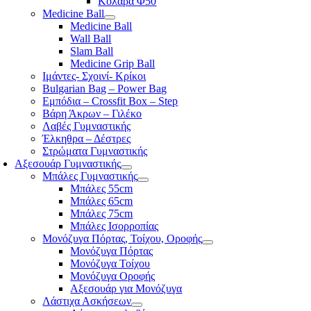
Κολάρα Φ50
Medicine Ball
Medicine Ball
Wall Ball
Slam Ball
Medicine Grip Ball
Ιμάντες- Σχοινί- Κρίκοι
Bulgarian Bag – Power Bag
Εμπόδια – Crossfit Box – Step
Βάρη Άκρων – Γιλέκο
Λαβές Γυμναστικής
Έλκηθρα – Δέστρες
Στρώματα Γυμναστικής
Αξεσουάρ Γυμναστικής
Μπάλες Γυμναστικής
Μπάλες 55cm
Μπάλες 65cm
Μπάλες 75cm
Μπάλες Ισορροπίας
Μονόζυγα Πόρτας, Τοίχου, Οροφής
Μονόζυγα Πόρτας
Μονόζυγα Τοίχου
Μονόζυγα Οροφής
Αξεσουάρ για Μονόζυγα
Λάστιχα Ασκήσεων