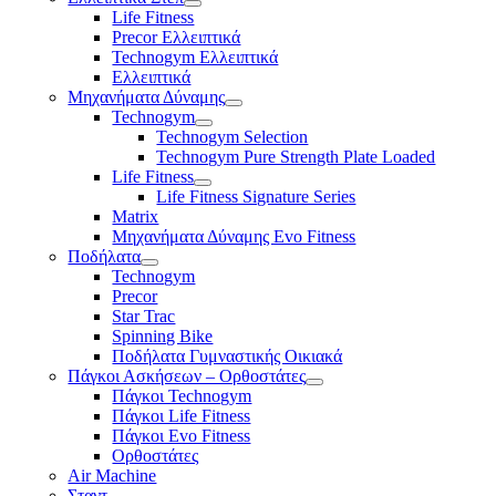
Life Fitness
Precor Ελλειπτικά
Technogym Ελλειπτικά
Ελλειπτικά
Μηχανήματα Δύναμης
Technogym
Technogym Selection
Technogym Pure Strength Plate Loaded
Life Fitness
Life Fitness Signature Series
Matrix
Μηχανήματα Δύναμης Evo Fitness
Ποδήλατα
Technogym
Precor
Star Trac
Spinning Bike
Ποδήλατα Γυμναστικής Οικιακά
Πάγκοι Ασκήσεων – Ορθοστάτες
Πάγκοι Technogym
Πάγκοι Life Fitness
Πάγκοι Evo Fitness
Ορθοστάτες
Air Machine
Σταντ