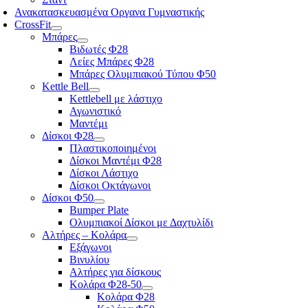
Ανακατασκευασμένα Οργανα Γυμναστικής
CrossFit
Μπάρες
Βιδωτές Φ28
Λείες Μπάρες Φ28
Μπάρες Ολυμπιακού Τύπου Φ50
Kettle Bell
Kettlebell με λάστιχο
Αγωνιστικό
Μαντέμι
Δίσκοι Φ28
Πλαστικοποιημένοι
Δίσκοι Μαντέμι Φ28
Δίσκοι Λάστιχο
Δίσκοι Οκτάγωνοι
Δίσκοι Φ50
Bumper Plate
Ολυμπιακοί Δίσκοι με Δαχτυλίδι
Αλτήρες – Κολάρα
Εξάγωνοι
Βινυλίου
Αλτήρες για δίσκους
Κολάρα Φ28-50
Κολάρα Φ28