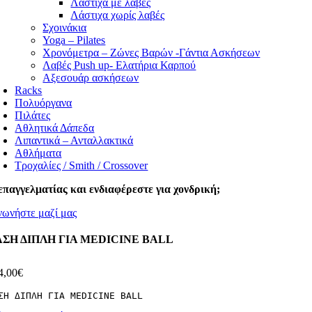
Λάστιχα με λαβές
Λάστιχα χωρίς λαβές
Σχοινάκια
Yoga – Pilates
Χρονόμετρα – Ζώνες Βαρών -Γάντια Ασκήσεων
Λαβές Push up- Ελατήρια Καρπού
Αξεσουάρ ασκήσεων
Racks
Πολυόργανα
Πιλάτες
Αθλητικά Δάπεδα
Λιπαντικά – Ανταλλακτικά
Αθλήματα
Τροχαλίες / Smith / Crossover
επαγγελματίας και ενδιαφέρεστε για χονδρική;
νωνήστε μαζί μας
ΑΣΗ ΔΙΠΛΗ ΓΙΑ MEDICINE BALL
4,00
€
ΣΗ ΔΙΠΛΗ ΓΙΑ MEDICINE BALL