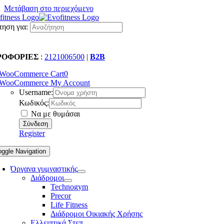
Μετάβαση στο περιεχόμενο
ηση για:
ΡΟΦΟΡΙΕΣ
:
2121006500
|
B2B
WooCommerce Cart
0
WooCommerce My Account
Username:
Κωδικός:
Να με θυμάσαι
Register
oggle Navigation
Όργανα γυμναστικής
Διάδρομοι
Technogym
Precor
Life Fitness
Διάδρομοι Οικιακής Χρήσης
Ελλειπτικά Στεπ