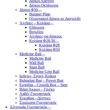
Δίσκοι Λάστιχο
Δίσκοι Οκτάγωνοι
Δίσκοι Φ50
Bumper Plate
Ολυμπιακοί Δίσκοι με Δαχτυλίδι
Αλτήρες – Κολάρα
Εξάγωνοι
Βινυλίου
Αλτήρες για δίσκους
Κολάρα Φ28-50
Κολάρα Φ28
Κολάρα Φ50
Medicine Ball
Medicine Ball
Wall Ball
Slam Ball
Medicine Grip Ball
Ιμάντες- Σχοινί- Κρίκοι
Bulgarian Bag – Power Bag
Εμπόδια – Crossfit Box – Step
Βάρη Άκρων – Γιλέκο
Λαβές Γυμναστικής
Έλκηθρα – Δέστρες
Στρώματα Γυμναστικής
Αξεσουάρ Γυμναστικής