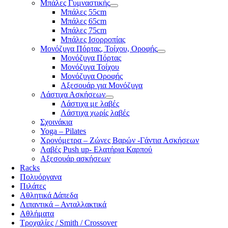
Μπάλες Γυμναστικής
Μπάλες 55cm
Μπάλες 65cm
Μπάλες 75cm
Μπάλες Ισορροπίας
Μονόζυγα Πόρτας, Τοίχου, Οροφής
Μονόζυγα Πόρτας
Μονόζυγα Τοίχου
Μονόζυγα Οροφής
Αξεσουάρ για Μονόζυγα
Λάστιχα Ασκήσεων
Λάστιχα με λαβές
Λάστιχα χωρίς λαβές
Σχοινάκια
Yoga – Pilates
Χρονόμετρα – Ζώνες Βαρών -Γάντια Ασκήσεων
Λαβές Push up- Ελατήρια Καρπού
Αξεσουάρ ασκήσεων
Racks
Πολυόργανα
Πιλάτες
Αθλητικά Δάπεδα
Λιπαντικά – Ανταλλακτικά
Αθλήματα
Τροχαλίες / Smith / Crossover