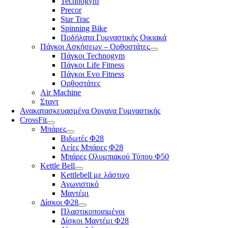
Technogym
Precor
Star Trac
Spinning Bike
Ποδήλατα Γυμναστικής Οικιακά
Πάγκοι Ασκήσεων – Ορθοστάτες
Πάγκοι Technogym
Πάγκοι Life Fitness
Πάγκοι Evo Fitness
Ορθοστάτες
Air Machine
Σταντ
Ανακατασκευασμένα Οργανα Γυμναστικής
CrossFit
Μπάρες
Βιδωτές Φ28
Λείες Μπάρες Φ28
Μπάρες Ολυμπιακού Τύπου Φ50
Kettle Bell
Kettlebell με λάστιχο
Αγωνιστικό
Μαντέμι
Δίσκοι Φ28
Πλαστικοποιημένοι
Δίσκοι Μαντέμι Φ28