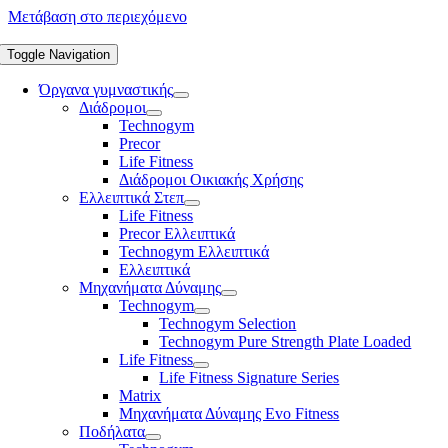
Μετάβαση στο περιεχόμενο
Toggle Navigation
Όργανα γυμναστικής
Διάδρομοι
Technogym
Precor
Life Fitness
Διάδρομοι Οικιακής Χρήσης
Ελλειπτικά Στεπ
Life Fitness
Precor Ελλειπτικά
Technogym Ελλειπτικά
Ελλειπτικά
Μηχανήματα Δύναμης
Technogym
Technogym Selection
Technogym Pure Strength Plate Loaded
Life Fitness
Life Fitness Signature Series
Matrix
Μηχανήματα Δύναμης Evo Fitness
Ποδήλατα