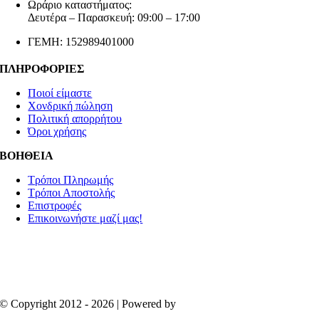
Ωράριο καταστήματος:
Δευτέρα – Παρασκευή: 09:00 – 17:00
ΓΕΜΗ: 152989401000
ΠΛΗΡΟΦΟΡΙΕΣ
Ποιοί είμαστε
Χονδρική πώληση
Πολιτική απορρήτου
Όροι χρήσης
ΒΟΗΘΕΙΑ
Τρόποι Πληρωμής
Τρόποι Αποστολής
Επιστροφές
Επικοινωνήστε μαζί μας!
© Copyright 2012 - 2026 | Powered by
Aboutnet